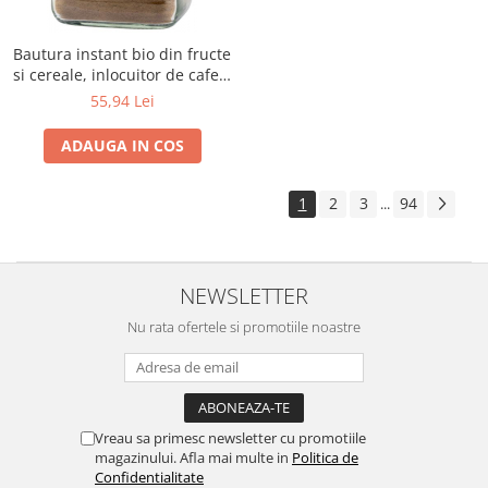
Bautura instant bio din fructe
si cereale, inlocuitor de cafea,
100g, pentru 65 portii Bambu
55,94 Lei
ADAUGA IN COS
1
2
3
94
...
NEWSLETTER
Nu rata ofertele si promotiile noastre
Vreau sa primesc newsletter cu promotiile
magazinului. Afla mai multe in
Politica de
Confidentialitate