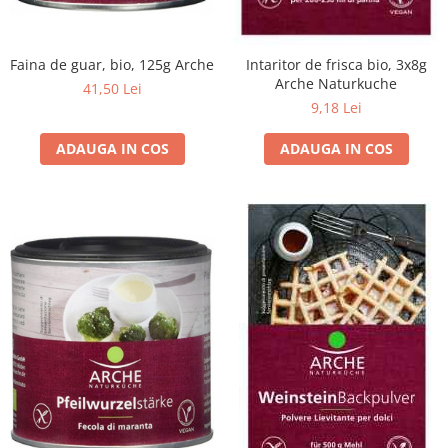
Unt, alternativa unt
Paine bio
Faina de guar, bio, 125g Arche
Intaritor de frisca bio, 3x8g
Paste
Arche Naturkuche
41,50 Lei
Terci bio
9,18 Lei
Dulciuri
ADAUGA IN COS
ADAUGA IN COS
Ciocolata
Dulceturi, gemuri, compoturi
Creme
Bomboane, Caramele si Jeleuri
Biscuiti si napolitane
Inghetata
Zahar si indulcitori
Batoane
Dulciuri bio
Guma de mestecat bio
Snacksuri