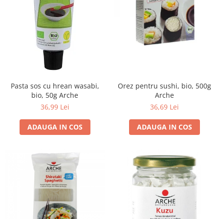
Ceai vrac
Ceaiuri diverse si accesorii
Bauturi
Apa
Sucuri
Vinuri, bere si alte bauturi
Siropuri naturale
Pasta sos cu hrean wasabi,
Orez pentru sushi, bio, 500g
bio, 50g Arche
Arche
Energizante
36,99 Lei
36,69 Lei
Carbogazoase
Siropuri Bio
ADAUGA IN COS
ADAUGA IN COS
Cacao si inlocuitori
Seminte bio pentru germinat
Seminte din plante oleaginoase
Superalimente bio
Fructe si legume Bio
Alimente de baza