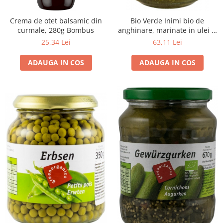
Crema de otet balsamic din
Bio Verde Inimi bio de
curmale, 280g Bombus
anghinare, marinate in ulei si
verdeturi, 200g
25,34 Lei
63,11 Lei
ADAUGA IN COS
ADAUGA IN COS