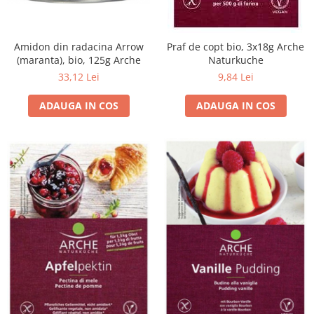
Seminte, fructe uscate, samburi
Mixuri, condimente si mirodenii
Mixuri
Amidon din radacina Arrow
Praf de copt bio, 3x18g Arche
(maranta), bio, 125g Arche
Naturkuche
Condimente
33,12 Lei
9,84 Lei
Mirodenii
Maioneza bio
ADAUGA IN COS
ADAUGA IN COS
Pesto Bio
Semipreparate
Specialitati si produse asiatice