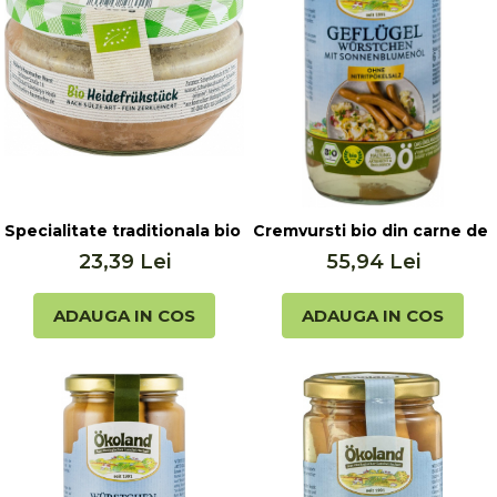
Ceai vrac
Ceaiuri diverse si accesorii
Bauturi
Apa
Sucuri
Vinuri, bere si alte bauturi
Siropuri naturale
Energizante
Specialitate traditionala bio din carne de porc, 160g
Cremvursti bio din carne de 
Carbogazoase
23,39 Lei
55,94 Lei
Siropuri Bio
Cacao si inlocuitori
ADAUGA IN COS
ADAUGA IN COS
Seminte bio pentru germinat
Seminte din plante oleaginoase
Superalimente bio
Fructe si legume Bio
Alimente de baza