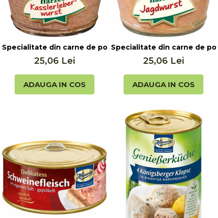
Seminte, fructe uscate, samburi
Mixuri, condimente si mirodenii
Mixuri
Condimente
Specialitate din carne de porc, cu ficat, 200g Harzer
Specialitate din carne de por
Mirodenii
25,06 Lei
25,06 Lei
Maioneza bio
Pesto Bio
ADAUGA IN COS
ADAUGA IN COS
Semipreparate
Specialitati si produse asiatice