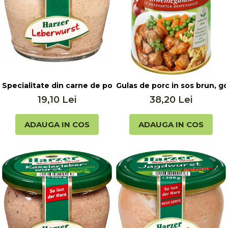
Unt, alternativa unt
Paine bio
Paste
Terci bio
Dulciuri
Ciocolata
Specialitate din carne de porc, cu ficat, 200g Harzer
Gulas de porc in sos brun,
Dulceturi, gemuri, compoturi
19,10 Lei
38,20 Lei
Creme
Bomboane, Caramele si Jeleuri
ADAUGA IN COS
ADAUGA IN COS
Biscuiti si napolitane
Inghetata
Zahar si indulcitori
Batoane
Dulciuri bio
Guma de mestecat bio
Snacksuri