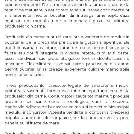
culinare moderne. De la metode vechi de afumare si uscare la
tehnici de maturare in aer controlat sau utilizarea condimentelor
si a aromelor inedite, bucatarii din intreaga lume exploreaza
continuu noi modalitati de a imbunatati gustul si calitatea
produselor din carne.
Produsele din carne sunt utilizate intr-o varietate de moduri in
bucatarie, de la preparate principale la gustari si aperitive. Ele
pot fi consumate ca atare, alaturi de o selectie de branzeturi si
fructe sau pot fi integrate in diverse retete, cum ar fi paste,
pizza, sandvisuri sau preparate,gatite lent in diferite sosuri si
marinade. Flexibilitatea si versatilitatea produselor din carne
permit bucatarilor sa creeze experiente culinare memorabile
pentru orice ocazie.
In era preocuparilor crescute legate de sanatate si mediu,
calitatea si sustenabilitatea devin tot mai importante in selectia
produselor din carne. Consumatorii cauta tot mai mult produse
provenite din surse etice si ecologice, care sa respecte
standarde ridicate de bunastare animala si impact minim asupra
mediului inconjurator. Aceasta tendinta a condus la cresterea
popularitatii produselor organice, de la carne de vita si porc
pana la pui si fructe de mare.
Produsele din carne nu sunt doar simple ingrediente in