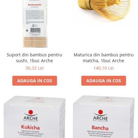
Cereale, fulgi din cereale, mic
dejun
Lactate
Bauturi vegetale
Orez, Faina si Premixuri
Ulei, otet
Produse din carne
Suport din bambus pentru
Maturica din bambus pentru
Sosuri, Ketchup bio
sushi, 1buc Arche
matcha, 1buc Arche
Pudre si prafuri
30,32 Lei
140,10 Lei
Supe
ADAUGA IN COS
ADAUGA IN COS
Conserve, Pateuri, creme
tartinabile
Masline
Leguminoase si seminte
Fermenti si gelifianti
Produse din soia
Sare si inlocuitori
Produse care inlocuiesc carnea