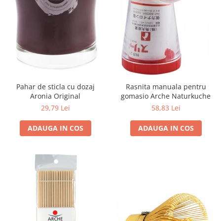
Ceai vrac
Ceaiuri diverse si accesorii
Bauturi
Apa
Sucuri
Vinuri, bere si alte bauturi
Siropuri naturale
Pahar de sticla cu dozaj
Rasnita manuala pentru
Aronia Original
gomasio Arche Naturkuche
Energizante
29,79 Lei
58,83 Lei
Carbogazoase
Siropuri Bio
ADAUGA IN COS
ADAUGA IN COS
Cacao si inlocuitori
Seminte bio pentru germinat
Seminte din plante oleaginoase
Superalimente bio
Fructe si legume Bio
Alimente de baza