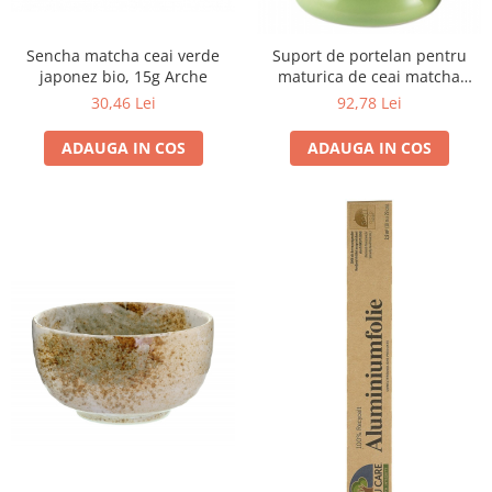
Seminte, fructe uscate, samburi
Mixuri, condimente si mirodenii
Sencha matcha ceai verde
Suport de portelan pentru
Mixuri
japonez bio, 15g Arche
maturica de ceai matcha
Arche Naturkuche
Condimente
30,46 Lei
92,78 Lei
Mirodenii
ADAUGA IN COS
ADAUGA IN COS
Maioneza bio
Pesto Bio
Semipreparate
Specialitati si produse asiatice