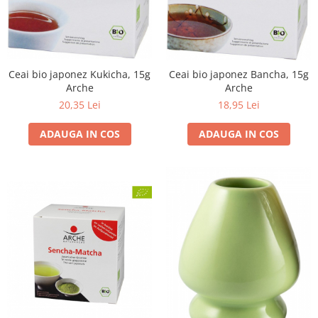
Unt, alternativa unt
Paine bio
Paste
Terci bio
Ceai bio japonez Kukicha, 15g
Ceai bio japonez Bancha, 15g
Arche
Arche
Dulciuri
20,35 Lei
18,95 Lei
Ciocolata
Dulceturi, gemuri, compoturi
ADAUGA IN COS
ADAUGA IN COS
Creme
Bomboane, Caramele si Jeleuri
Biscuiti si napolitane
Inghetata
Zahar si indulcitori
Batoane
Dulciuri bio
Guma de mestecat bio
Snacksuri