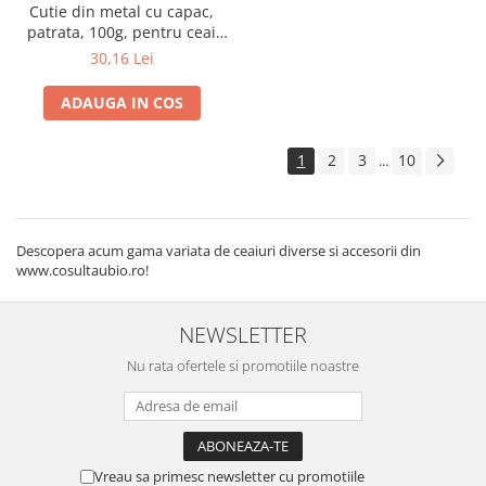
Cutie din metal cu capac,
patrata, 100g, pentru ceai
Gold Star
30,16 Lei
ADAUGA IN COS
1
2
3
10
...
Descopera acum gama variata de ceaiuri diverse si accesorii din
www.cosultaubio.ro!
NEWSLETTER
Nu rata ofertele si promotiile noastre
Vreau sa primesc newsletter cu promotiile