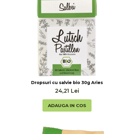
Seminte, fructe uscate, samburi
Mixuri, condimente si mirodenii
Mixuri
Condimente
Mirodenii
Maioneza bio
Pesto Bio
Semipreparate
Specialitati si produse asiatice
Dropsuri cu salvie bio 30g Aries
24,21 Lei
ADAUGA IN COS