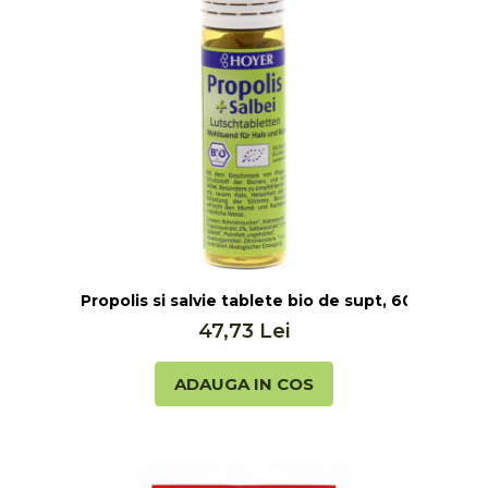
Cereale, fulgi din cereale, mic
dejun
Lactate
Bauturi vegetale
Orez, Faina si Premixuri
Ulei, otet
Produse din carne
Sosuri, Ketchup bio
Pudre si prafuri
Supe
Conserve, Pateuri, creme
Propolis si salvie tablete bio de supt, 60 de tabl
tartinabile
47,73 Lei
Masline
Leguminoase si seminte
ADAUGA IN COS
Fermenti si gelifianti
Produse din soia
Sare si inlocuitori
Produse care inlocuiesc carnea