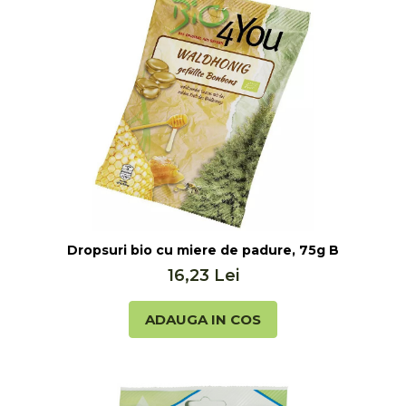
Dropsuri bio cu miere de padure, 75g Bio 4 You
16,23 Lei
ADAUGA IN COS