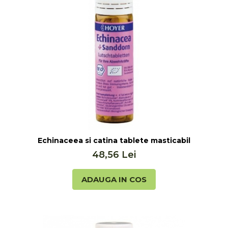
u
Echinaceea si catina tablete masticabile bio, 60
48,56 Lei
ADAUGA IN COS