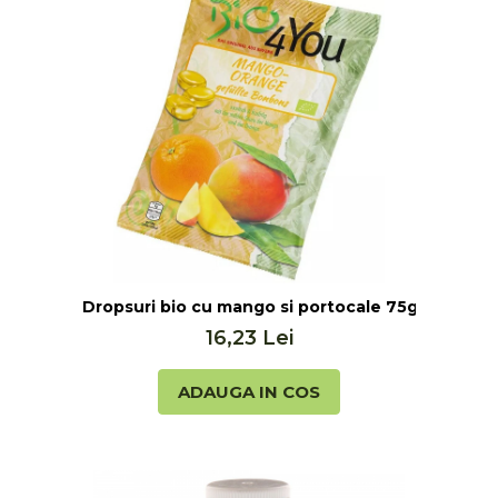
Ceai vrac
Ceaiuri diverse si accesorii
Bauturi
Apa
Sucuri
Vinuri, bere si alte bauturi
Siropuri naturale
Energizante
Carbogazoase
Siropuri Bio
Dropsuri bio cu mango si portocale 75g Bio 4 Yo
Cacao si inlocuitori
16,23 Lei
Seminte bio pentru germinat
Seminte din plante oleaginoase
ADAUGA IN COS
Superalimente bio
Fructe si legume Bio
Alimente de baza