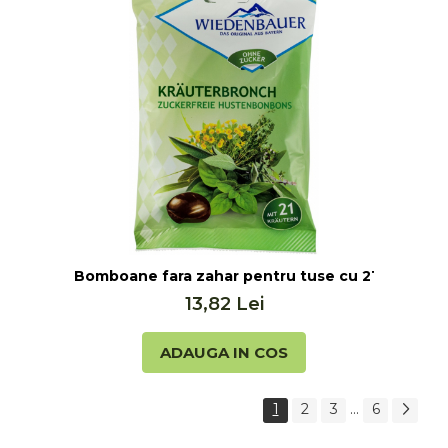
e, 75g Bio 4 You
Bomboane fara zahar pentru tuse cu 21 de plan
13,82 Lei
ADAUGA IN COS
1
2
3
...
6