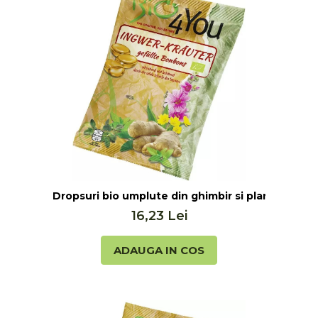
Dropsuri bio umplute din ghimbir si plante, 75g 
16,23 Lei
ADAUGA IN COS