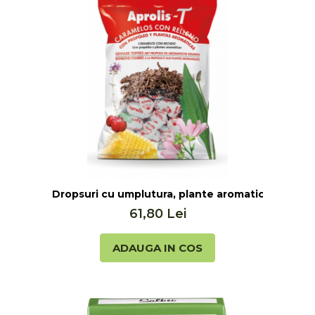
Unt, alternativa unt
Paine bio
Paste
Terci bio
Dulciuri
Ciocolata
Dulceturi, gemuri, compoturi
Creme
Bomboane, Caramele si Jeleuri
Biscuiti si napolitane
Dropsuri cu umplutura, plante aromatice si propol
Inghetata
61,80 Lei
Zahar si indulcitori
Batoane
ADAUGA IN COS
Dulciuri bio
Guma de mestecat bio
Snacksuri