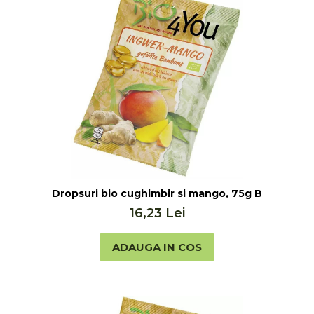
Dropsuri bio cughimbir si mango, 75g Bio 4 You
16,23 Lei
ADAUGA IN COS