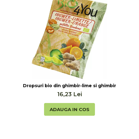
Bio 4 You
Dropsuri bio din ghimbir-lime si ghimbir-portocal
16,23 Lei
ADAUGA IN COS