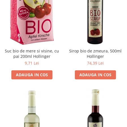
Unt, alternativa unt
Paine bio
Paste
Terci bio
Dulciuri
Ciocolata
Suc bio de mere si visine, cu
Sirop bio de zmeura, 500ml
Dulceturi, gemuri, compoturi
pai 200ml Hollinger
Hollinger
Creme
9,71 Lei
74,39 Lei
Bomboane, Caramele si Jeleuri
Biscuiti si napolitane
ADAUGA IN COS
ADAUGA IN COS
Inghetata
Zahar si indulcitori
Batoane
Dulciuri bio
Guma de mestecat bio
Snacksuri