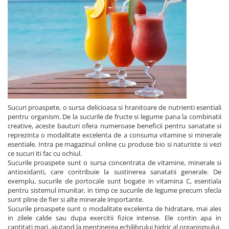
Sucuri proaspete, o sursa delicioasa si hranitoare de nutrienti esentiali
pentru organism. De la sucurile de fructe si legume pana la combinatii
creative, aceste bauturi ofera numeroase beneficii pentru sanatate si
reprezinta o modalitate excelenta de a consuma vitamine si minerale
esentiale. Intra pe magazinul online cu produse bio si naturiste si vezi
ce sucuri iti fac cu ochiul.
Sucurile proaspete sunt o sursa concentrata de vitamine, minerale si
antioxidanti, care contribuie la sustinerea sanatatii generale. De
exemplu, sucurile de portocale sunt bogate in vitamina C, esentiala
pentru sistemul imunitar, in timp ce sucurile de legume precum sfecla
sunt pline de fier si alte minerale importante.
Sucurile proaspete sunt o modalitate excelenta de hidratare, mai ales
in zilele calde sau dupa exercitii fizice intense. Ele contin apa in
cantitati mari, ajutand la mentinerea echilibrului hidric al organismului.