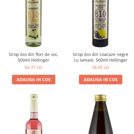
Seminte, fructe uscate, samburi
Mixuri, condimente si mirodenii
Mixuri
Condimente
Mirodenii
Maioneza bio
Pesto Bio
Sirop bio din flori de soc,
Sirop bio din coacaze negre
Semipreparate
500ml Hollinger
cu lamaie, 500ml Hollinger
Specialitati si produse asiatice
64,77 Lei
58,69 Lei
ADAUGA IN COS
ADAUGA IN COS