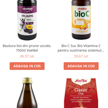
Bautura bio din prune uscate,
Bio C Suc Bio Vitamina C
750ml Voelkel
pentru sustinerea sistemului
imunitar, 750ml Voelkel
45,37 Lei
39,67 Lei
ADAUGA IN COS
ADAUGA IN COS