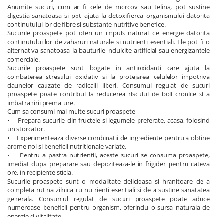
Anumite sucuri, cum ar fi cele de morcov sau telina, pot sustine
digestia sanatoasa si pot ajuta la detoxifierea organismului datorita
continutului lor de fibre si substante nutritive benefice.
Sucurile proaspete pot oferi un impuls natural de energie datorita
continutului lor de zaharuri naturale si nutrienți esentiali. Ele pot fi o
alternativa sanatoasa la bauturile indulcite artificial sau energizantele
comerciale.
Sucurile proaspete sunt bogate in antioxidanti care ajuta la
combaterea stresului oxidativ si la protejarea celulelor impotriva
daunelor cauzate de radicalii liberi. Consumul regulat de sucuri
proaspete poate contribui la reducerea riscului de boli cronice si a
imbatranirii premature.
Cum sa consumi mai multe sucuri proaspete
• Prepara sucurile din fructele si legumele preferate, acasa, folosind
un storcator.
• Experimenteaza diverse combinatii de ingrediente pentru a obtine
arome noi si beneficii nutritionale variate.
• Pentru a pastra nutrientii, aceste sucuri se consuma proaspete,
imediat dupa preparare sau depoziteaza-le in frigider pentru cateva
ore, in recipiente sticla.
Sucurile proaspete sunt o modalitate delicioasa si hranitoare de a
completa rutina zilnica cu nutrienti esentiali si de a sustine sanatatea
generala. Consumul regulat de sucuri proaspete poate aduce
numeroase beneficii pentru organism, oferindu o sursa naturala de
energie si vitalitate.