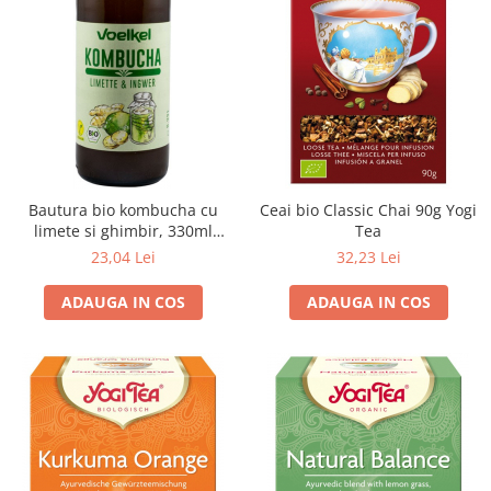
Bautura bio kombucha cu
Ceai bio Classic Chai 90g Yogi
limete si ghimbir, 330ml
Tea
Voelkel
23,04 Lei
32,23 Lei
ADAUGA IN COS
ADAUGA IN COS