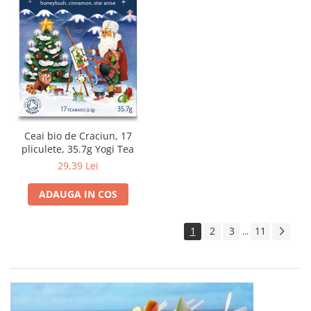
Ceai bio de Craciun, 17
pliculete, 35.7g Yogi Tea
29,39 Lei
ADAUGA IN COS
1
2
3
11
...