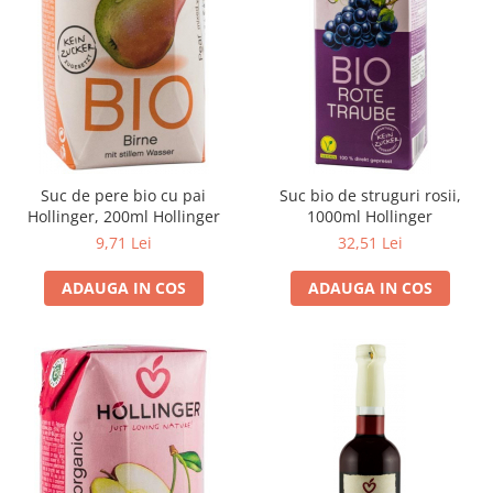
Cereale, fulgi din cereale, mic
dejun
Lactate
Bauturi vegetale
Orez, Faina si Premixuri
Ulei, otet
Produse din carne
Suc de pere bio cu pai
Suc bio de struguri rosii,
Sosuri, Ketchup bio
Hollinger, 200ml Hollinger
1000ml Hollinger
Pudre si prafuri
9,71 Lei
32,51 Lei
Supe
ADAUGA IN COS
ADAUGA IN COS
Conserve, Pateuri, creme
tartinabile
Masline
Leguminoase si seminte
Fermenti si gelifianti
Produse din soia
Sare si inlocuitori
Produse care inlocuiesc carnea