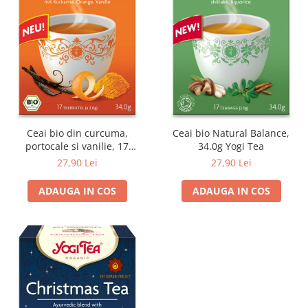
Ceai bio din curcuma,
Ceai bio Natural Balance,
portocale si vanilie, 17
34.0g Yogi Tea
pliculete 34.0g Yogi Tea
27,90 Lei
27,90 Lei
ADAUGA IN COS
ADAUGA IN COS