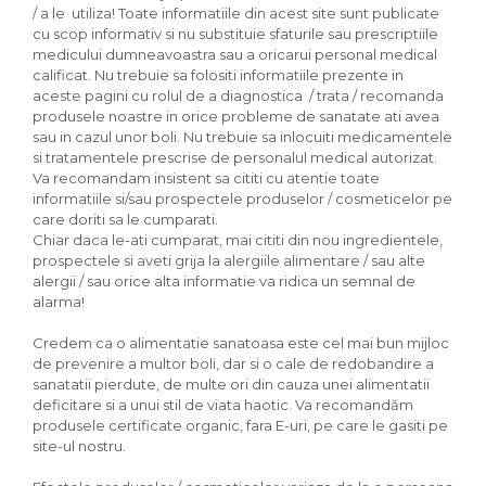
/ a le utiliza! Toate informatiile din acest site sunt publicate
cu scop informativ si nu substituie sfaturile sau prescriptiile
medicului dumneavoastra sau a oricarui personal medical
calificat. Nu trebuie sa folositi informatiile prezente in
aceste pagini cu rolul de a diagnostica / trata / recomanda
produsele noastre in orice probleme de sanatate ati avea
sau in cazul unor boli. Nu trebuie sa inlocuiti medicamentele
si tratamentele prescrise de personalul medical autorizat.
Va recomandam insistent sa cititi cu atentie toate
informatiile si/sau prospectele produselor / cosmeticelor pe
care doriti sa le cumparati.
Chiar daca le-ati cumparat, mai cititi din nou ingredientele,
prospectele si aveti grija la alergiile alimentare / sau alte
alergii / sau orice alta informatie va ridica un semnal de
alarma!
Credem ca o alimentatie sanatoasa este cel mai bun mijloc
de prevenire a multor boli, dar si o cale de redobandire a
sanatatii pierdute, de multe ori din cauza unei alimentatii
deficitare si a unui stil de viata haotic. Va recomandăm
produsele certificate organic, fara E-uri, pe care le gasiti pe
site-ul nostru.