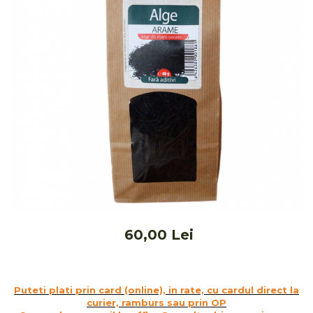
Ceai vrac
Ceaiuri diverse si accesorii
Bauturi
Apa
Sucuri
Vinuri, bere si alte bauturi
Siropuri naturale
Energizante
Carbogazoase
Siropuri Bio
Cacao si inlocuitori
Seminte bio pentru germinat
60,00 Lei
Seminte din plante oleaginoase
Superalimente bio
Fructe si legume Bio
Puteti plati prin card (online), in rate, cu cardul direct la
Alimente de baza
curier, ramburs sau prin OP