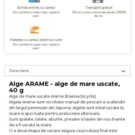
Unt, alternativa unt
Achita online, cu cardul
Transport gratuit
Din confortul casei tale, rapid si
Pentru orice comanda peste 299,99
Paine bio
usor.
de lei.
Paste
Terci bio
Dulciuri
Plateste cu cardul, direct la curier
Din confortul casei tale, rapid si
Ciocolata
usor.
Dulceturi, gemuri, compoturi
Creme
Descriere
Bomboane, Caramele si Jeleuri
Biscuiti si napolitane
Alge ARAME - alge de mare uscate,
Inghetata
40 g
Zahar si indulcitori
Alge de mare uscate Arame (Eisenia bicyclis)
Algele Arame sunt recoltate manual de pescarii si scafandrii
Batoane
din largul peninsulei din Japonia. Algele sunt initial uscate la
Dulciuri bio
soare si apoi luate pentru prelucrare ulterioara.
Guma de mestecat bio
Sunt spalate, taiate, aburite, presate si taiate din nou înainte
de a fi uscate la soare.
Snacksuri
O a doua etapa de uscare asigura ca produsul final este