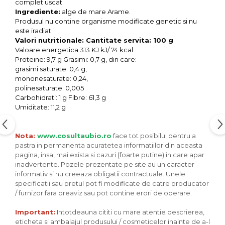
Seminte, fructe uscate, samburi
complet uscat.
Ingrediente:
alge de mare Arame.
Mixuri, condimente si mirodenii
Produsul nu contine organisme modificate genetic si nu
este iradiat.
Mixuri
Valori nutritionale: Cantitate servita: 100 g
Condimente
Valoare energetica 313 KJ kJ/ 74 kcal
Mirodenii
Proteine: 9,7 g Grasimi: 0,7 g, din care:
grasimi saturate: 0,4 g,
Maioneza bio
mononesaturate: 0,24,
Pesto Bio
polinesaturate: 0,005
Semipreparate
Carbohidrati: 1 g Fibre: 61,3 g
Umiditate: 11,2 g
Specialitati si produse asiatice
Nota:
www.cosultaubio.ro
face tot posibilul pentru a
pastra in permanenta acuratetea informatiilor din aceasta
pagina, insa, mai exista si cazuri (foarte putine) in care apar
inadvertente. Pozele prezentate pe site au un caracter
informativ si nu creeaza obligatii contractuale. Unele
specificatii sau pretul pot fi modificate de catre producator
/ furnizor fara preaviz sau pot contine erori de operare.
Important:
Intotdeauna cititi cu mare atentie descrierea,
eticheta si ambalajul produsului / cosmeticelor inainte de a-l