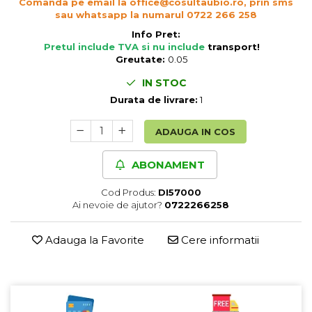
Comanda pe email la office@cosultaubio.ro, prin sms
Cereale, fulgi din cereale, mic
sau whatsapp la numarul 0722 266 258
dejun
Info Pret:
Lactate
Pretul include TVA si nu include
transport
!
Greutate:
0.05
Bauturi vegetale
Orez, Faina si Premixuri
IN STOC
Ulei, otet
Durata de livrare:
1
Produse din carne
ADAUGA IN COS
Sosuri, Ketchup bio
Pudre si prafuri
ABONAMENT
Supe
Conserve, Pateuri, creme
Cod Produs:
DI57000
tartinabile
Ai nevoie de ajutor?
0722266258
Masline
Leguminoase si seminte
Adauga la Favorite
Cere informatii
Fermenti si gelifianti
Produse din soia
Sare si inlocuitori
Produse care inlocuiesc carnea