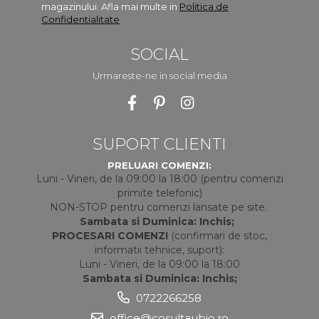
magazinului. Afla mai multe in
Politica de
Confidentialitate
SOCIAL
Urmareste-ne in social media
SUPORT CLIENTI
PRELUARI COMENZI:
Luni - Vineri, de la 09:00 la 18:00 (pentru comenzi
primite telefonic)
NON-STOP pentru comenzi lansate pe site.
Sambata si Duminica: Inchis;
PROCESARI COMENZI
(confirmari de stoc,
informatii tehnice, suport):
Luni - Vineri, de la 09:00 la 18:00
Sambata si Duminica: Inchis;
0722266258
office@cosultaubio.ro