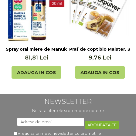
Spray oral miere de Manuka MGO 400+ UMF 13+ cu Propol
Praf de copt bio Maister, 3x
P
81,81 Lei
9,76 Lei
ADAUGA IN COS
ADAUGA IN COS
NEWSLETTER
Nu rata ofertele si promotiile noastre
Vreau sa primesc newsletter cu promotiile