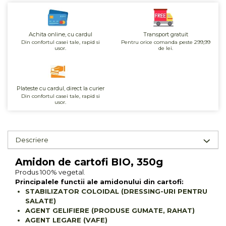
Unt, alternativa unt
Paine bio
Achita online, cu cardul
Transport gratuit
Paste
Din confortul casei tale, rapid si
Pentru orice comanda peste 299,99
usor.
de lei.
Terci bio
Dulciuri
Ciocolata
Plateste cu cardul, direct la curier
Dulceturi, gemuri, compoturi
Din confortul casei tale, rapid si
usor.
Creme
Bomboane, Caramele si Jeleuri
Biscuiti si napolitane
Descriere
Inghetata
Zahar si indulcitori
Amidon de cartofi BIO, 350g
Batoane
Produs 100% vegetal.
Principalele functii ale amidonului din cartofi:
Dulciuri bio
STABILIZATOR COLOIDAL (DRESSING-URI PENTRU
Guma de mestecat bio
SALATE)
Snacksuri
AGENT GELIFIERE (PRODUSE GUMATE, RAHAT)
AGENT LEGARE (VAFE)