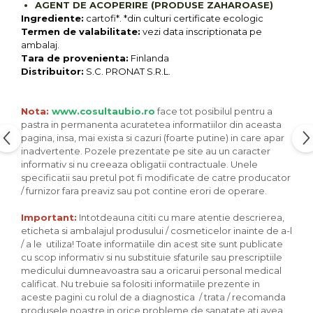
Seminte, fructe uscate, samburi
AGENT DE ACOPERIRE (PRODUSE ZAHAROASE)
Ingrediente:
cartofi*. *din culturi certificate ecologic
Mixuri, condimente si mirodenii
Termen de valabilitate:
vezi data inscriptionata pe
Mixuri
ambalaj.
Tara de provenienta:
Finlanda
Condimente
Distribuitor:
S.C. PRONAT S.R.L.
Mirodenii
Maioneza bio
Nota:
www.cosultaubio.ro
face tot posibilul pentru a
Pesto Bio
pastra in permanenta acuratetea informatiilor din aceasta
Semipreparate
pagina, insa, mai exista si cazuri (foarte putine) in care apar
inadvertente. Pozele prezentate pe site au un caracter
Specialitati si produse asiatice
informativ si nu creeaza obligatii contractuale. Unele
specificatii sau pretul pot fi modificate de catre producator
/ furnizor fara preaviz sau pot contine erori de operare.
Important:
Intotdeauna cititi cu mare atentie descrierea,
eticheta si ambalajul produsului / cosmeticelor inainte de a-l
/ a le utiliza! Toate informatiile din acest site sunt publicate
cu scop informativ si nu substituie sfaturile sau prescriptiile
medicului dumneavoastra sau a oricarui personal medical
calificat. Nu trebuie sa folositi informatiile prezente in
aceste pagini cu rolul de a diagnostica / trata / recomanda
produsele noastre in orice probleme de sanatate ati avea