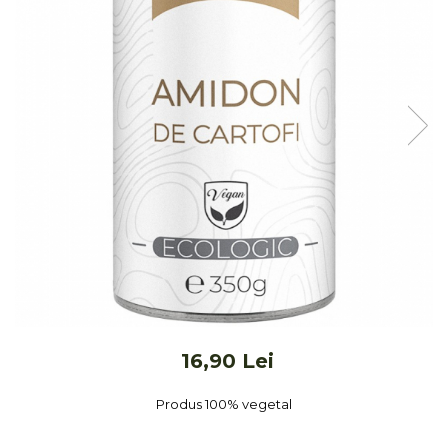
Ceai vrac
Ceaiuri diverse si accesorii
Bauturi
Apa
Sucuri
Vinuri, bere si alte bauturi
Siropuri naturale
Energizante
Carbogazoase
Siropuri Bio
Cacao si inlocuitori
Seminte bio pentru germinat
Seminte din plante oleaginoase
16,90 Lei
Superalimente bio
Fructe si legume Bio
Produs 100% vegetal
Alimente de baza