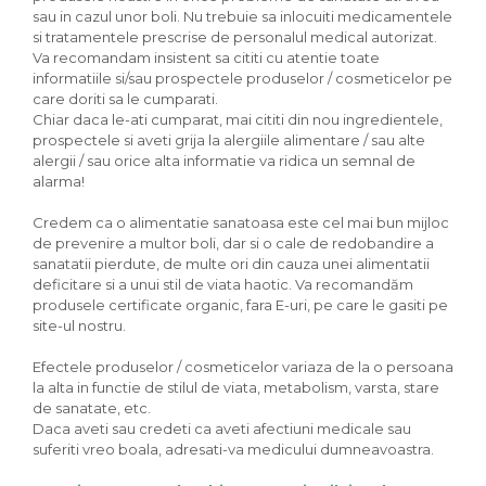
sau in cazul unor boli. Nu trebuie sa inlocuiti medicamentele
si tratamentele prescrise de personalul medical autorizat.
Va recomandam insistent sa cititi cu atentie toate
informatiile si/sau prospectele produselor / cosmeticelor pe
care doriti sa le cumparati.
Chiar daca le-ati cumparat, mai cititi din nou ingredientele,
prospectele si aveti grija la alergiile alimentare / sau alte
alergii / sau orice alta informatie va ridica un semnal de
alarma!
Credem ca o alimentatie sanatoasa este cel mai bun mijloc
de prevenire a multor boli, dar si o cale de redobandire a
sanatatii pierdute, de multe ori din cauza unei alimentatii
deficitare si a unui stil de viata haotic. Va recomandăm
produsele certificate organic, fara E-uri, pe care le gasiti pe
site-ul nostru.
Efectele produselor / cosmeticelor variaza de la o persoana
la alta in functie de stilul de viata, metabolism, varsta, stare
de sanatate, etc.
Daca aveti sau credeti ca aveti afectiuni medicale sau
suferiti vreo boala, adresati-va medicului dumneavoastra.