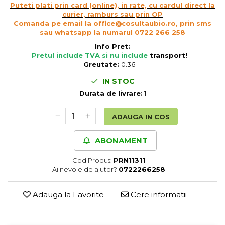
Puteti plati prin card (online), in rate, cu cardul direct la
Cereale, fulgi din cereale, mic
curier, ramburs sau prin OP
dejun
Comanda pe email la office@cosultaubio.ro, prin sms
Lactate
sau whatsapp la numarul 0722 266 258
Bauturi vegetale
Info Pret:
Pretul include TVA si nu include
transport
!
Orez, Faina si Premixuri
Greutate:
0.36
Ulei, otet
IN STOC
Produse din carne
Durata de livrare:
1
Sosuri, Ketchup bio
Pudre si prafuri
ADAUGA IN COS
Supe
Conserve, Pateuri, creme
ABONAMENT
tartinabile
Masline
Cod Produs:
PRN11311
Ai nevoie de ajutor?
0722266258
Leguminoase si seminte
Fermenti si gelifianti
Adauga la Favorite
Cere informatii
Produse din soia
Sare si inlocuitori
Produse care inlocuiesc carnea