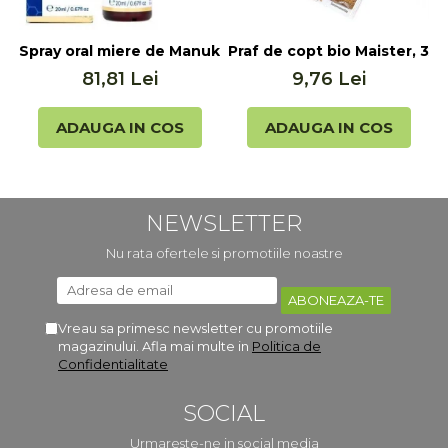
Spray oral miere de Manuka MGO 400+ UMF 13+ cu Propol
Praf de copt bio Maister, 3x
P
81,81 Lei
9,76 Lei
ADAUGA IN COS
ADAUGA IN COS
NEWSLETTER
Nu rata ofertele si promotiile noastre
Vreau sa primesc newsletter cu promotiile
magazinului. Afla mai multe in
Politica de
Confidentialitate
SOCIAL
Urmareste-ne in social media