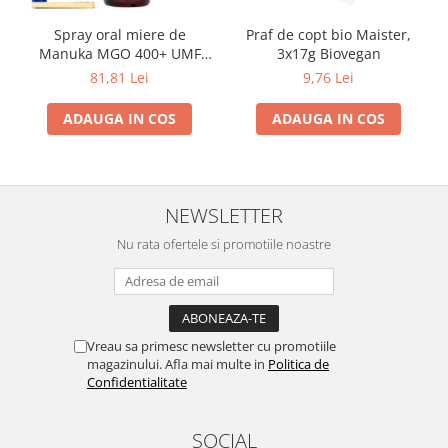
Spray oral miere de
Praf de copt bio Maister,
Manuka MGO 400+ UMF
3x17g Biovegan
13+ cu Propolis (20ml)
81,81 Lei
9,76 Lei
ADAUGA IN COS
ADAUGA IN COS
NEWSLETTER
Nu rata ofertele si promotiile noastre
Vreau sa primesc newsletter cu promotiile
magazinului. Afla mai multe in
Politica de
Confidentialitate
SOCIAL