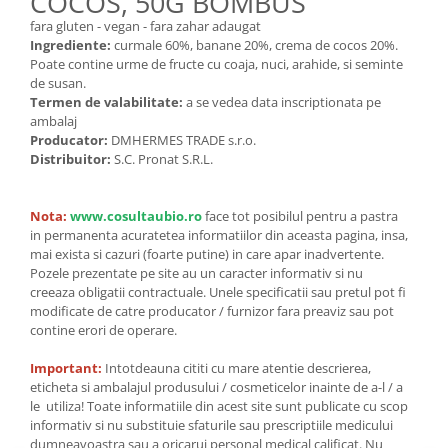
COCOS, 50G BOMBUS
Unt, alternativa unt
fara gluten - vegan - fara zahar adaugat
Ingrediente:
curmale 60%, banane 20%, crema de cocos 20%.
Paine bio
Poate contine urme de fructe cu coaja, nuci, arahide, si seminte
Paste
de susan.
Terci bio
Termen de valabilitate:
a se vedea data inscriptionata pe
ambalaj
Dulciuri
Producator:
DMHERMES TRADE s.r.o.
Ciocolata
Distribuitor:
S.C. Pronat S.R.L.
Dulceturi, gemuri, compoturi
Creme
Nota:
www.cosultaubio.ro
face tot posibilul pentru a pastra
Bomboane, Caramele si Jeleuri
in permanenta acuratetea informatiilor din aceasta pagina, insa,
mai exista si cazuri (foarte putine) in care apar inadvertente.
Biscuiti si napolitane
Pozele prezentate pe site au un caracter informativ si nu
Inghetata
creeaza obligatii contractuale. Unele specificatii sau pretul pot fi
modificate de catre producator / furnizor fara preaviz sau pot
Zahar si indulcitori
contine erori de operare.
Batoane
Dulciuri bio
Important:
Intotdeauna cititi cu mare atentie descrierea,
eticheta si ambalajul produsului / cosmeticelor inainte de a-l / a
Guma de mestecat bio
le utiliza! Toate informatiile din acest site sunt publicate cu scop
Snacksuri
informativ si nu substituie sfaturile sau prescriptiile medicului
dumneavoastra sau a oricarui personal medical calificat. Nu