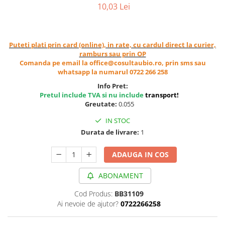
Ceai vrac
10,03 Lei
Ceaiuri diverse si accesorii
Bauturi
Puteti plati prin card (online), in rate, cu cardul direct la curier,
Apa
ramburs sau prin OP
Sucuri
Comanda pe email la office@cosultaubio.ro, prin sms sau
whatsapp la numarul 0722 266 258
Vinuri, bere si alte bauturi
Info Pret:
Siropuri naturale
Pretul include TVA si nu include
transport
!
Energizante
Greutate:
0.055
Carbogazoase
IN STOC
Siropuri Bio
Durata de livrare:
1
Cacao si inlocuitori
Seminte bio pentru germinat
ADAUGA IN COS
Seminte din plante oleaginoase
ABONAMENT
Superalimente bio
Cod Produs:
BB31109
Fructe si legume Bio
Ai nevoie de ajutor?
0722266258
Alimente de baza