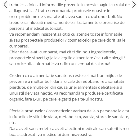
Seminte, fructe uscate, samburi
trebuie sa folositi informatiile prezente in aceste pagini cu rolul de
Mixuri, condimente si mirodenii
a diagnostica / trata / recomanda produsele noastre in
orice probleme de sanatate ati avea sau in cazul unor boli. Nu
Mixuri
trebuie sa inlocuiti medicamentele si tratamentele prescrise de
Condimente
personalul medical autorizat.
Va recomandam insistent sa cititi cu atentie toate informatiile
Mirodenii
si/sau prospectele produselor / cosmeticelor pe care doriti sa le
Maioneza bio
cumparati.
Pesto Bio
Chiar daca le-ati cumparat, mai cititi din nou ingredientele,
prospectele si aveti grija la alergiile alimentare / sau alte alergii /
Semipreparate
sau orice alta informatie va ridica un semnal de alarma!
Specialitati si produse asiatice
Credem ca o alimentatie sanatoasa este cel mai bun mijloc de
prevenire a multor boli, dar si o cale de redobandire a sanatatii
pierdute, de multe ori din cauza unei alimentatii deficitare si a
unui stil de viata haotic. Va recomandăm produsele certificate
organic, fara E-uri, pe care le gasiti pe site-ul nostru.
Efectele produselor / cosmeticelor variaza de la o persoana la alta
in functie de stilul de viata, metabolism, varsta, stare de sanatate,
etc.
Daca aveti sau credeti ca aveti afectiuni medicale sau suferiti vreo
boala, adresati-va medicului dumneavoastra.