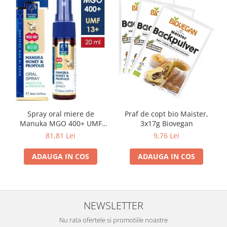
Spray oral miere de
Praf de copt bio Maister,
Manuka MGO 400+ UMF
3x17g Biovegan
13+ cu Propolis (20ml)
81,81 Lei
9,76 Lei
ADAUGA IN COS
ADAUGA IN COS
NEWSLETTER
Nu rata ofertele si promotiile noastre