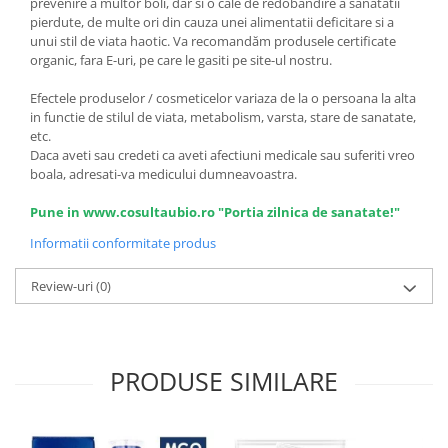
prevenire a multor boli, dar si o cale de redobandire a sanatatii
pierdute, de multe ori din cauza unei alimentatii deficitare si a
unui stil de viata haotic. Va recomandăm produsele certificate
organic, fara E-uri, pe care le gasiti pe site-ul nostru.
Efectele produselor / cosmeticelor variaza de la o persoana la alta
in functie de stilul de viata, metabolism, varsta, stare de sanatate,
etc.
Daca aveti sau credeti ca aveti afectiuni medicale sau suferiti vreo
boala, adresati-va medicului dumneavoastra.
Pune in www.cosultaubio.ro "Portia zilnica de sanatate!"
Informatii conformitate produs
Review-uri
(0)
PRODUSE SIMILARE