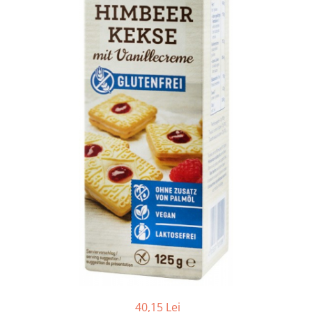
Ceai vrac
Ceaiuri diverse si accesorii
Bauturi
Apa
Sucuri
Vinuri, bere si alte bauturi
Siropuri naturale
Energizante
Carbogazoase
Siropuri Bio
Cacao si inlocuitori
Seminte bio pentru germinat
Seminte din plante oleaginoase
Superalimente bio
Fructe si legume Bio
Alimente de baza
40,15 Lei