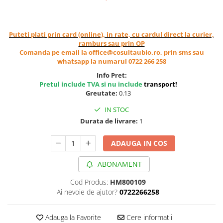
Cereale, fulgi din cereale, mic
dejun
Lactate
Puteti plati prin card (online), in rate, cu cardul direct la curier,
Bauturi vegetale
ramburs sau prin OP
Comanda pe email la office@cosultaubio.ro, prin sms sau
Orez, Faina si Premixuri
whatsapp la numarul 0722 266 258
Ulei, otet
Info Pret:
Produse din carne
Pretul include TVA si nu include
transport
!
Greutate:
0.13
Sosuri, Ketchup bio
Pudre si prafuri
IN STOC
Supe
Durata de livrare:
1
Conserve, Pateuri, creme
ADAUGA IN COS
tartinabile
Masline
ABONAMENT
Leguminoase si seminte
Cod Produs:
HM800109
Fermenti si gelifianti
Ai nevoie de ajutor?
0722266258
Produse din soia
Sare si inlocuitori
Adauga la Favorite
Cere informatii
Produse care inlocuiesc carnea