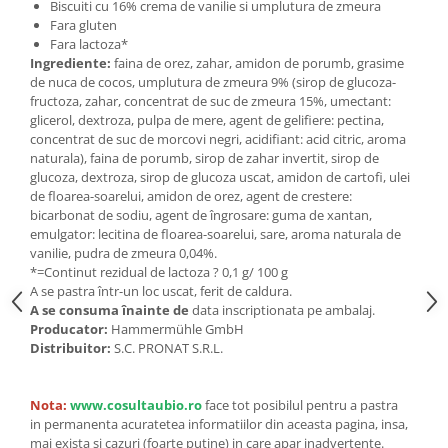
Seminte, fructe uscate, samburi
Biscuiti cu 16% crema de vanilie si umplutura de zmeura
Fara gluten
Mixuri, condimente si mirodenii
Fara lactoza*
Mixuri
Ingrediente:
faina de orez, zahar, amidon de porumb, grasime
de nuca de cocos, umplutura de zmeura 9% (sirop de glucoza-
Condimente
fructoza, zahar, concentrat de suc de zmeura 15%, umectant:
Mirodenii
glicerol, dextroza, pulpa de mere, agent de gelifiere: pectina,
concentrat de suc de morcovi negri, acidifiant: acid citric, aroma
Maioneza bio
naturala), faina de porumb, sirop de zahar invertit, sirop de
Pesto Bio
glucoza, dextroza, sirop de glucoza uscat, amidon de cartofi, ulei
Semipreparate
de floarea-soarelui, amidon de orez, agent de crestere:
bicarbonat de sodiu, agent de îngrosare: guma de xantan,
Specialitati si produse asiatice
emulgator: lecitina de floarea-soarelui, sare, aroma naturala de
vanilie, pudra de zmeura 0,04%.
*=Continut rezidual de lactoza ? 0,1 g/ 100 g
A se pastra într-un loc uscat, ferit de caldura.
A se consuma înainte de
data inscriptionata pe ambalaj.
Producator:
Hammermühle GmbH
Distribuitor:
S.C. PRONAT S.R.L.
Nota:
www.cosultaubio.ro
face tot posibilul pentru a pastra
in permanenta acuratetea informatiilor din aceasta pagina, insa,
mai exista si cazuri (foarte putine) in care apar inadvertente.