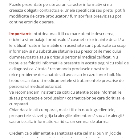
Pozele prezentate pe site au un caracter informativ si nu
creeaza obligatii contractuale. Unele specificatii sau pretul pot fi
modificate de catre producator / furnizor fara preaviz sau pot
contine erori de operare.
Important:
Intotdeauna cititi cu mare atentie descrierea,
eticheta si ambalajul produsului / cosmeticelor inainte de a-l / a
le utiliza! Toate informatiile din acest site sunt publicate cu scop
informativ si nu substituie sfaturile sau prescriptiile medicului
dumneavoastra sau a oricarui personal medical calificat. Nu
trebuie sa folositi informatiile prezente in aceste pagini cu rolul de
a diagnostica / trata / recomanda produsele noastre in
orice probleme de sanatate ati avea sau in cazul unor boli. Nu
trebuie sa inlocuiti medicamentele si tratamentele prescrise de
personalul medical autorizat.
Va recomandam insistent sa cititi cu atentie toate informatiile
si/sau prospectele produselor / cosmeticelor pe care doriti sa le
cumparati.
Chiar daca le-ati cumparat, mai cititi din nou ingredientele,
prospectele si aveti grija la alergiile alimentare / sau alte alergii /
sau orice alta informatie va ridica un semnal de alarma!
Credem ca o alimentatie sanatoasa este cel mai bun mijloc de