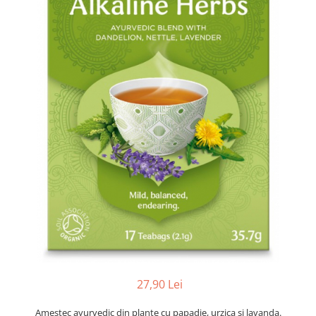
Ceai vrac
Ceaiuri diverse si accesorii
Bauturi
Apa
Sucuri
Vinuri, bere si alte bauturi
Siropuri naturale
Energizante
Carbogazoase
Siropuri Bio
Cacao si inlocuitori
Seminte bio pentru germinat
Seminte din plante oleaginoase
Superalimente bio
Fructe si legume Bio
27,90 Lei
Alimente de baza
Amestec ayurvedic din plante cu papadie, urzica si lavanda.