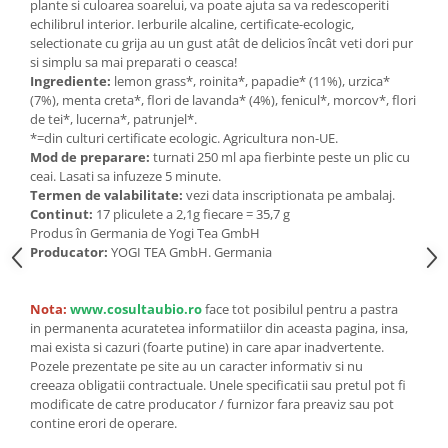
Seminte, fructe uscate, samburi
plante si culoarea soarelui, va poate ajuta sa va redescoperiti
echilibrul interior. Ierburile alcaline, certificate-ecologic,
Mixuri, condimente si mirodenii
selectionate cu grija au un gust atât de delicios încât veti dori pur
Mixuri
si simplu sa mai preparati o ceasca!
Ingrediente:
lemon grass*, roinita*, papadie* (11%), urzica*
Condimente
(7%), menta creta*, flori de lavanda* (4%), fenicul*, morcov*, flori
Mirodenii
de tei*, lucerna*, patrunjel*.
*=din culturi certificate ecologic. Agricultura non-UE.
Maioneza bio
Mod de preparare:
turnati 250 ml apa fierbinte peste un plic cu
Pesto Bio
ceai. Lasati sa infuzeze 5 minute.
Semipreparate
Termen de valabilitate:
vezi data inscriptionata pe ambalaj.
Continut:
17 pliculete a 2,1g fiecare = 35,7 g
Specialitati si produse asiatice
Produs în Germania de Yogi Tea GmbH
Producator:
YOGI TEA GmbH. Germania
Nota:
www.cosultaubio.ro
face tot posibilul pentru a pastra
in permanenta acuratetea informatiilor din aceasta pagina, insa,
mai exista si cazuri (foarte putine) in care apar inadvertente.
Pozele prezentate pe site au un caracter informativ si nu
creeaza obligatii contractuale. Unele specificatii sau pretul pot fi
modificate de catre producator / furnizor fara preaviz sau pot
contine erori de operare.