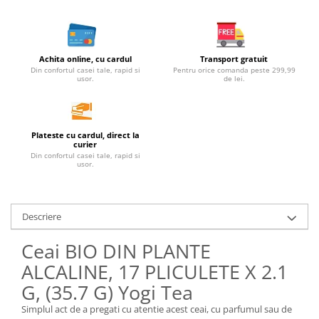
Unt, alternativa unt
Paine bio
Paste
Achita online, cu cardul
Transport gratuit
Terci bio
Din confortul casei tale, rapid si
Pentru orice comanda peste 299,99
usor.
de lei.
Dulciuri
Ciocolata
Dulceturi, gemuri, compoturi
Plateste cu cardul, direct la
curier
Creme
Din confortul casei tale, rapid si
usor.
Bomboane, Caramele si Jeleuri
Biscuiti si napolitane
Inghetata
Descriere
Zahar si indulcitori
Batoane
Ceai BIO DIN PLANTE
Dulciuri bio
ALCALINE, 17 PLICULETE X 2.1
Guma de mestecat bio
G, (35.7 G) Yogi Tea
Snacksuri
Simplul act de a pregati cu atentie acest ceai, cu parfumul sau de