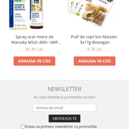
Spray oral miere de
Praf de copt bio Maister,
Manuka MGO 400+ UMF
3x17g Biovegan
13+ cu Propolis (20ml)
81,81 Lei
9,76 Lei
ADAUGA IN COS
ADAUGA IN COS
NEWSLETTER
Nu rata ofertele si promotiile noastre
Vreau sa primesc newsletter cu promotiile