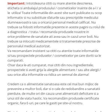
Important:
Intotdeauna cititi cu mare atentie descrierea,
eticheta si ambalajul produsului / cosmeticelor inainte de a-l / a
le utiliza! Toate informatiile din acest site sunt publicate cu scop
informativ si nu substituie sfaturile sau prescriptiile medicului
dumneavoastra sau a oricarui personal medical calificat. Nu
trebuie sa folositi informatiile prezente in aceste pagini cu rolul de
a diagnostica / trata / recomanda produsele noastre in
orice probleme de sanatate ati avea sau in cazul unor boli. Nu
trebuie sa inlocuiti medicamentele si tratamentele prescrise de
personalul medical autorizat.
Va recomandam insistent sa cititi cu atentie toate informatiile
si/sau prospectele produselor / cosmeticelor pe care doriti sa le
cumparati.
Chiar daca le-ati cumparat, mai cititi din nou ingredientele,
prospectele si aveti grija la alergiile alimentare / sau alte alergii /
sau orice alta informatie va ridica un semnal de alarma!
Credem ca o alimentatie sanatoasa este cel mai bun mijloc de
prevenire a multor boli, dar si o cale de redobandire a sanatatii
pierdute, de multe ori din cauza unei alimentatii deficitare si a
unui stil de viata haotic. Va recomandăm produsele certificate
organic, fara E-uri, pe care le gasiti pe site-ul nostru.