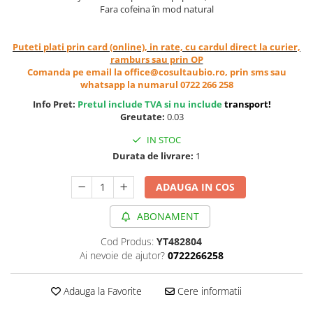
Fara cofeina în mod natural
Cereale, fulgi din cereale, mic
dejun
Lactate
Puteti plati prin card (online), in rate, cu cardul direct la curier,
ramburs sau prin OP
Bauturi vegetale
Comanda pe email la office@cosultaubio.ro, prin sms sau
Orez, Faina si Premixuri
whatsapp la numarul 0722 266 258
Ulei, otet
Info Pret:
Pretul include TVA si nu include
transport
!
Produse din carne
Greutate:
0.03
Sosuri, Ketchup bio
IN STOC
Pudre si prafuri
Durata de livrare:
1
Supe
ADAUGA IN COS
Conserve, Pateuri, creme
tartinabile
ABONAMENT
Masline
Leguminoase si seminte
Cod Produs:
YT482804
Ai nevoie de ajutor?
0722266258
Fermenti si gelifianti
Produse din soia
Adauga la Favorite
Cere informatii
Sare si inlocuitori
Produse care inlocuiesc carnea