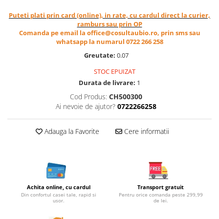
Cereale, fulgi din cereale, mic
Puteti plati prin card (online), in rate, cu cardul direct la curier,
dejun
ramburs sau prin OP
Lactate
Comanda pe email la office@cosultaubio.ro, prin sms sau
whatsapp la numarul 0722 266 258
Bauturi vegetale
Orez, Faina si Premixuri
Greutate:
0.07
Ulei, otet
STOC EPUIZAT
Produse din carne
Durata de livrare:
1
Sosuri, Ketchup bio
Cod Produs:
CH500300
Pudre si prafuri
Ai nevoie de ajutor?
0722266258
Supe
Conserve, Pateuri, creme
Adauga la Favorite
Cere informatii
tartinabile
Masline
Leguminoase si seminte
Fermenti si gelifianti
Achita online, cu cardul
Transport gratuit
Produse din soia
Din confortul casei tale, rapid si
Pentru orice comanda peste 299,99
usor.
de lei.
Sare si inlocuitori
Produse care inlocuiesc carnea