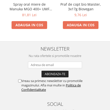
Spray oral miere de
Praf de copt bio Maister,
Manuka MGO 400+ UMF
3x17g Biovegan
13+ cu Propolis (20ml)
81,81 Lei
9,76 Lei
ADAUGA IN COS
ADAUGA IN COS
NEWSLETTER
Nu rata ofertele si promotiile noastre
Vreau sa primesc newsletter cu promotiile
magazinului. Afla mai multe in
Politica de
Confidentialitate
SOCIAL