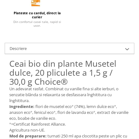
Unt, alternativa unt
Plateste cu cardul, direct la
Paine bio
curier
Din confortul casei tale, rapid si
Paste
usor.
Terci bio
Dulciuri
Descriere
Ciocolata
Dulceturi, gemuri, compoturi
Ceai bio din plante Musetel
Creme
dulce, 20 pliculete a 1,5 g /
Bomboane, Caramele si Jeleuri
30,0 g Choice®
Biscuiti si napolitane
Un adevarat rasfat. Combinat cu vanilie fina si alte ierburi, o
Inghetata
senzatie blânda si relaxanta se desfasoara înghititura cu
Zahar si indulcitori
înghititura.
Batoane
Ingrediente:
flori de musetel eco° (74%), lemn dulce eco°,
anason eco°, fenicul eco°, flori de lavanda eco°, extract de vanilie
Dulciuri bio
eco, boabe de vanilie eco.
Guma de mestecat bio
°=Certificat Rainforest Alliance.
Snacksuri
Agricultura non-UE.
Mod de preparare:
turnati 250 ml apa clocotita peste un plic cu