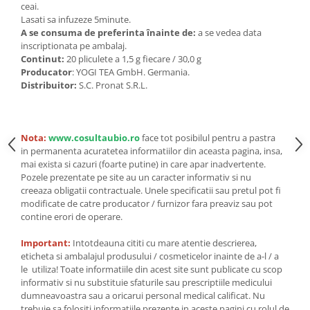
Seminte, fructe uscate, samburi
ceai.
Lasati sa infuzeze 5minute.
Mixuri, condimente si mirodenii
A se consuma de preferinta înainte de:
a se vedea data
Mixuri
inscriptionata pe ambalaj.
Continut:
20 pliculete a 1,5 g fiecare / 30,0 g
Condimente
Producator
: YOGI TEA GmbH. Germania.
Mirodenii
Distribuitor:
S.C. Pronat S.R.L.
Maioneza bio
Pesto Bio
Semipreparate
Nota:
www.cosultaubio.ro
face tot posibilul pentru a pastra
in permanenta acuratetea informatiilor din aceasta pagina, insa,
Specialitati si produse asiatice
mai exista si cazuri (foarte putine) in care apar inadvertente.
Pozele prezentate pe site au un caracter informativ si nu
creeaza obligatii contractuale. Unele specificatii sau pretul pot fi
modificate de catre producator / furnizor fara preaviz sau pot
contine erori de operare.
Important:
Intotdeauna cititi cu mare atentie descrierea,
eticheta si ambalajul produsului / cosmeticelor inainte de a-l / a
le utiliza! Toate informatiile din acest site sunt publicate cu scop
informativ si nu substituie sfaturile sau prescriptiile medicului
dumneavoastra sau a oricarui personal medical calificat. Nu
trebuie sa folositi informatiile prezente in aceste pagini cu rolul de