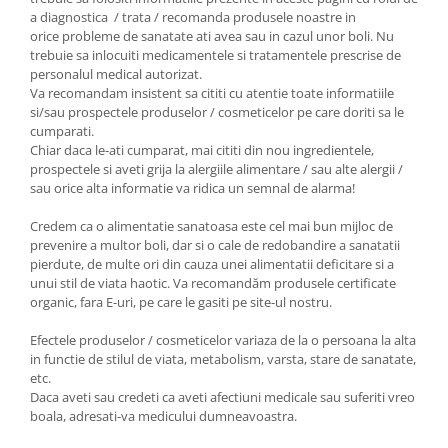
a diagnostica / trata / recomanda produsele noastre in
orice probleme de sanatate ati avea sau in cazul unor boli. Nu
trebuie sa inlocuiti medicamentele si tratamentele prescrise de
personalul medical autorizat.
Va recomandam insistent sa cititi cu atentie toate informatiile
si/sau prospectele produselor / cosmeticelor pe care doriti sa le
cumparati.
Chiar daca le-ati cumparat, mai cititi din nou ingredientele,
prospectele si aveti grija la alergiile alimentare / sau alte alergii /
sau orice alta informatie va ridica un semnal de alarma!
Credem ca o alimentatie sanatoasa este cel mai bun mijloc de
prevenire a multor boli, dar si o cale de redobandire a sanatatii
pierdute, de multe ori din cauza unei alimentatii deficitare si a
unui stil de viata haotic. Va recomandăm produsele certificate
organic, fara E-uri, pe care le gasiti pe site-ul nostru.
Efectele produselor / cosmeticelor variaza de la o persoana la alta
in functie de stilul de viata, metabolism, varsta, stare de sanatate,
etc.
Daca aveti sau credeti ca aveti afectiuni medicale sau suferiti vreo
boala, adresati-va medicului dumneavoastra.