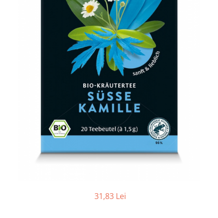
Ceai vrac
Ceaiuri diverse si accesorii
Bauturi
Apa
Sucuri
Vinuri, bere si alte bauturi
Siropuri naturale
Energizante
Carbogazoase
Siropuri Bio
Cacao si inlocuitori
Seminte bio pentru germinat
Seminte din plante oleaginoase
Superalimente bio
Fructe si legume Bio
31,83 Lei
Alimente de baza