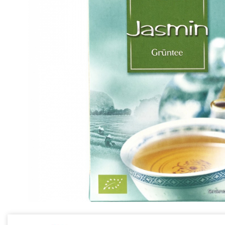
Ceai vrac
Ceaiuri diverse si accesorii
Bauturi
Apa
Sucuri
Vinuri, bere si alte bauturi
Siropuri naturale
Energizante
Carbogazoase
Siropuri Bio
Cacao si inlocuitori
Seminte bio pentru germinat
Seminte din plante oleaginoase
Superalimente bio
Fructe si legume Bio
Alimente de baza