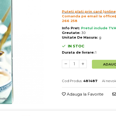
Puteti plati prin card (online
Comanda pe email la office
266 258
Info Pret:
Pretul include TVA
Greutate:
30
Unitate De Masura:
g
IN STOC
Durata de livrare:
1
ADAUG
Cod Produs:
481487
Ai nevoi
Adauga la Favorite