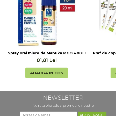
Seminte, fructe uscate, samburi
Mixuri, condimente si mirodenii
Mixuri
Condimente
Mirodenii
Maioneza bio
Pesto Bio
Semipreparate
Spray oral miere de Manuka MGO 400+ UMF 13+ cu Propo
Praf de cop
Specialitati si produse asiatice
81,81 Lei
ADAUGA IN COS
NEWSLETTER
Nu rata ofertele si promotiile noastre