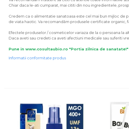
Chiar daca le-ati cumparat, mai cititi din nou ingredientele, prospec
Unt, alternativa unt
Paine bio
Credem ca o alimentatie sanatoasa este cel mai bun mijloc de preve
Paste
de viata haotic. Va recomandăm produsele certificate organic, fara
Terci bio
Efectele produselor / cosmeticelor variaza de la o persoana la alta
Dulciuri
Daca aveti sau credeti ca aveti afectiuni medicale sau suferiti 
Ciocolata
Pune in www.cosultaubio.ro "Portia zilnica de sanatate!"
Dulceturi, gemuri, compoturi
Informatii conformitate produs
Creme
Bomboane, Caramele si Jeleuri
Biscuiti si napolitane
Inghetata
Zahar si indulcitori
Batoane
Dulciuri bio
Guma de mestecat bio
Snacksuri