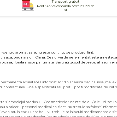
Transport gratuit
Pentru orice comanda peste 299,99 de
lei.
; ¹pentru aromatizare, nu este continut de produsul finit.
clasica, originara din China. Ceaiul verde nefermentat este amesteca
rboasa, florala si usor parfumata. Savurati gustul deosebit al iasomiei
n permanenta acuratetea informatiilor din aceasta pagina, insa, mai exi
ii contractuale. Unele specificatii sau pretul pot fi modificate de catr
 si ambalajul produsului / cosmeticelor inainte de a-l / a le utiliza! To
u a oricarui personal medical calificat. Nu trebuie sa folositi informati
ea sau in cazul unor boli. Nu trebuie sa inlocuiti medicamentele si 
/sau prospectele produselor / cosmeticelor pe care doriti sa le cumpara