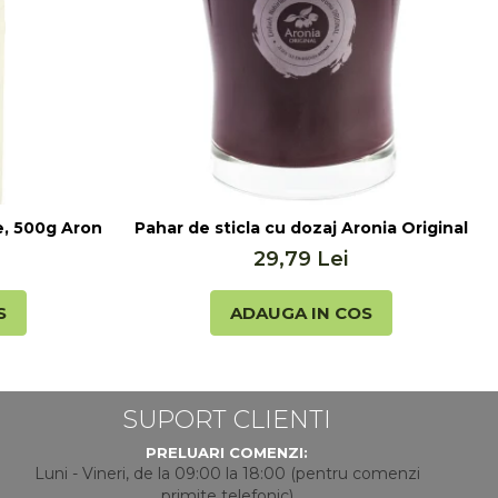
, 500g Aronia Original
Pahar de sticla cu dozaj Aronia Original
29,79 Lei
S
ADAUGA IN COS
SUPORT CLIENTI
PRELUARI COMENZI:
Luni - Vineri, de la 09:00 la 18:00 (pentru comenzi
primite telefonic)