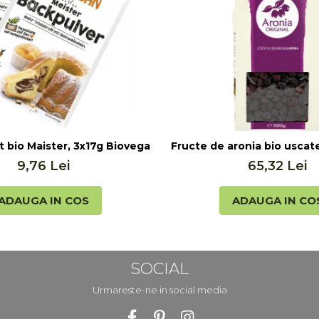
lis (20ml)
t bio Maister, 3x17g Biovegan
Fructe de aronia bio uscate
9,76 Lei
65,32 Lei
ADAUGA IN COS
ADAUGA IN CO
SOCIAL
Urmareste-ne in social media