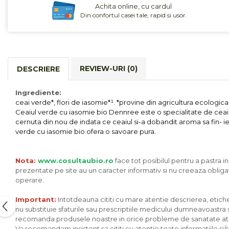
Achita online, cu cardul
Cereale, fulgi din cereale, mic
Din confortul casei tale, rapid si usor.
dejun
Lactate
Bauturi vegetale
Orez, Faina si Premixuri
REVIEW-URI
(0)
DESCRIERE
Ulei, otet
Produse din carne
Ingrediente:
Sosuri, Ketchup bio
ceai verde*, flori de iasomie*¹. *provine din agricultura ecologica
Pudre si prafuri
Ceaiul verde cu iasomie bio Dennree este o specialitate de ceai 
cernuta din nou de indata ce ceaiul si-a dobandit aroma sa fin- ie
Supe
verde cu iasomie bio ofera o savoare pura.
Conserve, Pateuri, creme
tartinabile
Masline
Nota:
www.cosultaubio.ro
face tot posibilul pentru a pastra i
prezentate pe site au un caracter informativ si nu creeaza obligat
Leguminoase si seminte
operare.
Fermenti si gelifianti
Important:
Intotdeauna cititi cu mare atentie descrierea, eticheta
Produse din soia
nu substituie sfaturile sau prescriptiile medicului dumneavoastra sa
Sare si inlocuitori
recomanda produsele noastre in orice probleme de sanatate ati av
Produse care inlocuiesc carnea
Va recomandam insistent sa cititi cu atentie toate informatiile si