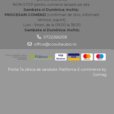
NON-STOP pentru comenzi lansate pe site.
Sambata si Duminica: Inchis;
PROCESARI COMENZI
(confirmari de stoc, informatii
tehnice, suport):
Luni - Vineri, de la 09:00 la 18:00
Sambata si Duminica: Inchis;
0722266258
office@cosultaubio.ro
Portia Ta zilnica de sanatate
Platforma E-commerce by
Gomag