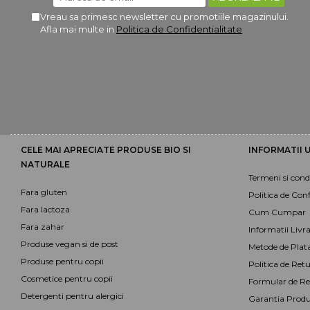
Vreau sa primesc newsletter cu promotiile magazinului.
Afla mai multe in
Politica de Confidentialitate
CELE MAI APRECIATE PRODUSE BIO SI
INFORMATII U
NATURALE
Termeni si condi
Fara gluten
Politica de Conf
Fara lactoza
Cum Cumpar
Fara zahar
Informatii Livr
Produse vegan si de post
Metode de Plat
Produse pentru copii
Politica de Retu
Cosmetice pentru copii
Formular de Re
Detergenti pentru alergici
Garantia Produ