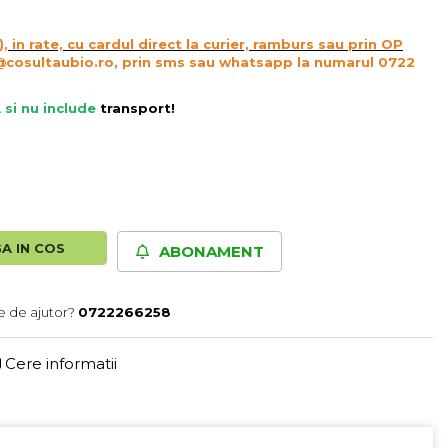
), in rate, cu cardul direct la curier, ramburs sau prin OP
@cosultaubio.ro, prin sms sau whatsapp la numarul 0722
 si nu include
transport
!
A IN COS
ABONAMENT
e de ajutor?
0722266258
Cere informatii