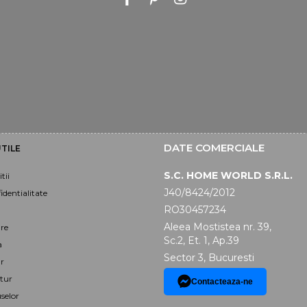
DATE COMERCIALE
TILE
S.C. HOME WORLD S.R.L.
tii
J40/8424/2012
identialitate
RO30457234
Aleea Mostistea nr. 39,
are
Sc.2, Et. 1, Ap.39
a
Sector 3, Bucuresti
r
tur
Contacteaza-ne
selor