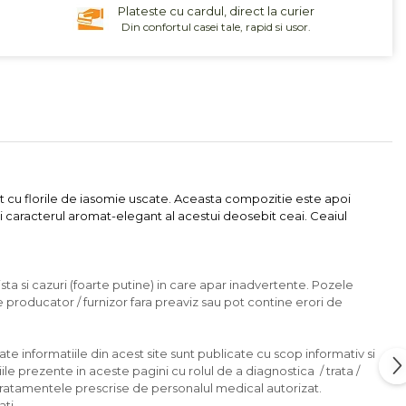
Plateste cu cardul, direct la curier
Din confortul casei tale, rapid si usor.
t cu florile de iasomie uscate. Aceasta compozitie este apoi
 si caracterul aromat-elegant al acestui deosebit ceai. Ceaiul
sta si cazuri (foarte putine) in care apar inadvertente. Pozele
e producator / furnizor fara preaviz sau pot contine erori de
ate informatiile din acest site sunt publicate cu scop informativ si
ile prezente in aceste pagini cu rolul de a diagnostica / trata /
tratamentele prescrise de personalul medical autorizat.
ti.