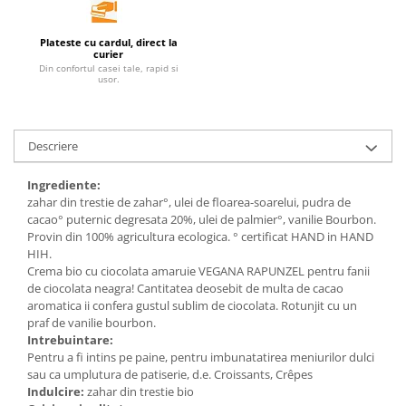
Unt, alternativa unt
Plateste cu cardul, direct la
Paine bio
curier
Paste
Din confortul casei tale, rapid si
usor.
Terci bio
Dulciuri
Ciocolata
Descriere
Dulceturi, gemuri, compoturi
Ingrediente:
Creme
zahar din trestie de zahar°, ulei de floarea-soarelui, pudra de
Bomboane, Caramele si Jeleuri
cacao° puternic degresata 20%, ulei de palmier°, vanilie Bourbon.
Provin din 100% agricultura ecologica. ° certificat HAND in HAND
Biscuiti si napolitane
HIH.
Inghetata
Crema bio cu ciocolata amaruie VEGANA RAPUNZEL pentru fanii
Zahar si indulcitori
de ciocolata neagra! Cantitatea deosebit de multa de cacao
aromatica ii confera gustul sublim de ciocolata. Rotunjit cu un
Batoane
praf de vanilie bourbon.
Dulciuri bio
Intrebuintare:
Guma de mestecat bio
Pentru a fi intins pe paine, pentru imbunatatirea meniurilor dulci
sau ca umplutura de patiserie, d.e. Croissants, Crêpes
Snacksuri
Indulcire:
zahar din trestie bio