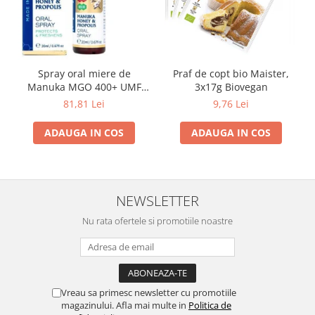
Spray oral miere de
Praf de copt bio Maister,
Manuka MGO 400+ UMF
3x17g Biovegan
13+ cu Propolis (20ml)
81,81 Lei
9,76 Lei
ADAUGA IN COS
ADAUGA IN COS
NEWSLETTER
Nu rata ofertele si promotiile noastre
Vreau sa primesc newsletter cu promotiile
magazinului. Afla mai multe in
Politica de