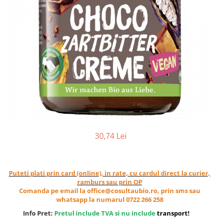
Ceai vrac
Ceaiuri diverse si accesorii
Bauturi
Apa
Sucuri
Vinuri, bere si alte bauturi
Siropuri naturale
Energizante
Carbogazoase
Siropuri Bio
30,74 Lei
Cacao si inlocuitori
Seminte bio pentru germinat
Seminte din plante oleaginoase
Puteti plati prin card (online), in rate, cu cardul direct la curier,
Superalimente bio
ramburs sau prin OP
Comanda pe email la office@cosultaubio.ro, prin sms sau
Fructe si legume Bio
whatsapp la numarul 0722 266 258
Alimente de baza
Info Pret:
Pretul include TVA si nu include
transport
!