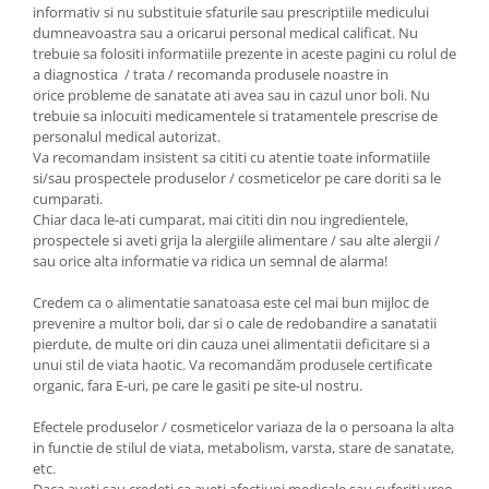
informativ si nu substituie sfaturile sau prescriptiile medicului
dumneavoastra sau a oricarui personal medical calificat. Nu
trebuie sa folositi informatiile prezente in aceste pagini cu rolul de
a diagnostica / trata / recomanda produsele noastre in
orice probleme de sanatate ati avea sau in cazul unor boli. Nu
trebuie sa inlocuiti medicamentele si tratamentele prescrise de
personalul medical autorizat.
Va recomandam insistent sa cititi cu atentie toate informatiile
si/sau prospectele produselor / cosmeticelor pe care doriti sa le
cumparati.
Chiar daca le-ati cumparat, mai cititi din nou ingredientele,
prospectele si aveti grija la alergiile alimentare / sau alte alergii /
sau orice alta informatie va ridica un semnal de alarma!
Credem ca o alimentatie sanatoasa este cel mai bun mijloc de
prevenire a multor boli, dar si o cale de redobandire a sanatatii
pierdute, de multe ori din cauza unei alimentatii deficitare si a
unui stil de viata haotic. Va recomandăm produsele certificate
organic, fara E-uri, pe care le gasiti pe site-ul nostru.
Efectele produselor / cosmeticelor variaza de la o persoana la alta
in functie de stilul de viata, metabolism, varsta, stare de sanatate,
etc.
Daca aveti sau credeti ca aveti afectiuni medicale sau suferiti vreo