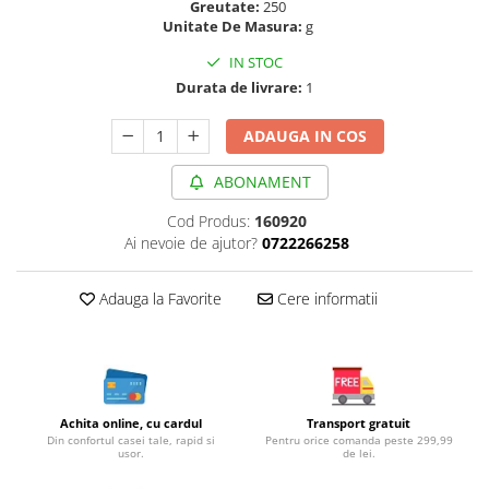
Greutate:
250
Cereale, fulgi din cereale, mic
Unitate De Masura:
g
dejun
IN STOC
Lactate
Durata de livrare:
1
Bauturi vegetale
Orez, Faina si Premixuri
ADAUGA IN COS
Ulei, otet
Produse din carne
ABONAMENT
Sosuri, Ketchup bio
Cod Produs:
160920
Pudre si prafuri
Ai nevoie de ajutor?
0722266258
Supe
Conserve, Pateuri, creme
Adauga la Favorite
Cere informatii
tartinabile
Masline
Leguminoase si seminte
Fermenti si gelifianti
Achita online, cu cardul
Transport gratuit
Produse din soia
Din confortul casei tale, rapid si
Pentru orice comanda peste 299,99
usor.
de lei.
Sare si inlocuitori
Produse care inlocuiesc carnea