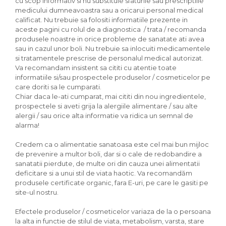
cu scop informativ si nu substituie sfaturile sau prescriptiile
medicului dumneavoastra sau a oricarui personal medical
calificat. Nu trebuie sa folositi informatiile prezente in
aceste pagini cu rolul de a diagnostica / trata / recomanda
produsele noastre in orice probleme de sanatate ati avea
sau in cazul unor boli. Nu trebuie sa inlocuiti medicamentele
si tratamentele prescrise de personalul medical autorizat.
Va recomandam insistent sa cititi cu atentie toate
informatiile si/sau prospectele produselor / cosmeticelor pe
care doriti sa le cumparati.
Chiar daca le-ati cumparat, mai cititi din nou ingredientele,
prospectele si aveti grija la alergiile alimentare / sau alte
alergii / sau orice alta informatie va ridica un semnal de
alarma!
Credem ca o alimentatie sanatoasa este cel mai bun mijloc
de prevenire a multor boli, dar si o cale de redobandire a
sanatatii pierdute, de multe ori din cauza unei alimentatii
deficitare si a unui stil de viata haotic. Va recomandăm
produsele certificate organic, fara E-uri, pe care le gasiti pe
site-ul nostru.
Efectele produselor / cosmeticelor variaza de la o persoana
la alta in functie de stilul de viata, metabolism, varsta, stare