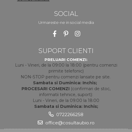
SOCIAL
Urmareste-ne in social media
SUPORT CLIENTI
PRELUARI COMENZI:
Luni - Vineri, de la 09:00 la 18:00 (pentru comenzi
primite telefonic)
NON-STOP pentru comenzi lansate pe site.
Sambata si Duminica: Inchis;
PROCESARI COMENZI
(confirmari de stoc,
informatii tehnice, suport):
Luni - Vineri, de la 09:00 la 18:00
Sambata si Duminica: Inchis;
0722266258
office@cosultaubio.ro