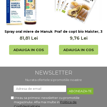
Spray oral miere de Manuka MGO 400+ UMF 13+ cu Propol
Praf de copt bio Maister, 3x
F
81,81 Lei
9,76 Lei
ADAUGA IN COS
ADAUGA IN COS
NEWSLETTER
Nu rata ofertele si promotiile noastre
Vreau sa primesc newsletter cu promotiile
magazinului. Afla mai multe in
Politica de
Confidentialitate