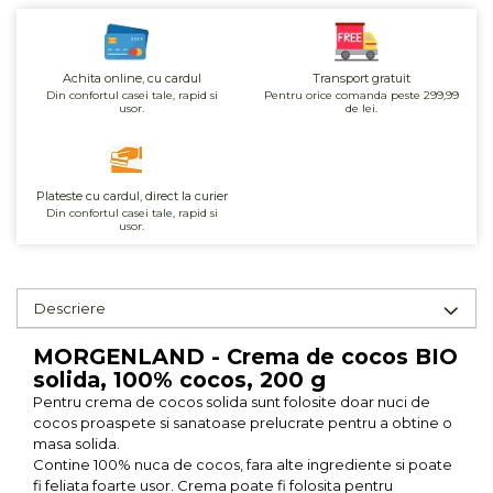
Unt, alternativa unt
Paine bio
Achita online, cu cardul
Transport gratuit
Paste
Din confortul casei tale, rapid si
Pentru orice comanda peste 299,99
Terci bio
usor.
de lei.
Dulciuri
Ciocolata
Plateste cu cardul, direct la curier
Dulceturi, gemuri, compoturi
Din confortul casei tale, rapid si
usor.
Creme
Bomboane, Caramele si Jeleuri
Biscuiti si napolitane
Descriere
Inghetata
Zahar si indulcitori
MORGENLAND - Crema de cocos BIO
Batoane
solida, 100% cocos, 200 g
Dulciuri bio
Pentru crema de cocos solida sunt folosite doar nuci de
cocos proaspete si sanatoase prelucrate pentru a obtine o
Guma de mestecat bio
masa solida.
Snacksuri
Contine 100% nuca de cocos, fara alte ingrediente si poate
fi feliata foarte usor. Crema poate fi folosita pentru