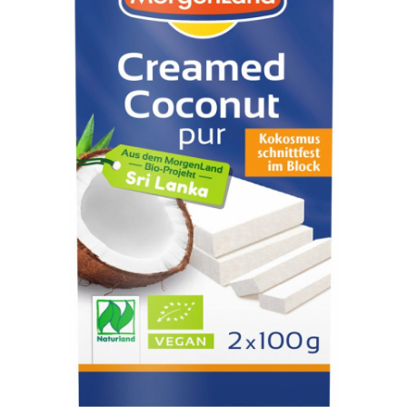
Ceai vrac
Ceaiuri diverse si accesorii
Bauturi
Apa
Sucuri
Vinuri, bere si alte bauturi
Siropuri naturale
Energizante
Carbogazoase
Siropuri Bio
Cacao si inlocuitori
Seminte bio pentru germinat
Seminte din plante oleaginoase
Superalimente bio
Fructe si legume Bio
Alimente de baza