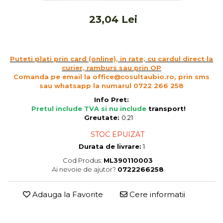
Cereale, fulgi din cereale, mic
dejun
23,04 Lei
Lactate
Bauturi vegetale
Orez, Faina si Premixuri
Puteti plati prin card (online), in rate, cu cardul direct la
curier, ramburs sau prin OP
Ulei, otet
Comanda pe email la office@cosultaubio.ro, prin sms
Produse din carne
sau whatsapp la numarul 0722 266 258
Sosuri, Ketchup bio
Info Pret:
Pudre si prafuri
Pretul include TVA si nu include
transport
!
Greutate:
0.21
Supe
Conserve, Pateuri, creme
STOC EPUIZAT
tartinabile
Durata de livrare:
1
Masline
Cod Produs:
ML390110003
Leguminoase si seminte
Ai nevoie de ajutor?
0722266258
Fermenti si gelifianti
Adauga la Favorite
Cere informatii
Produse din soia
Sare si inlocuitori
Produse care inlocuiesc carnea