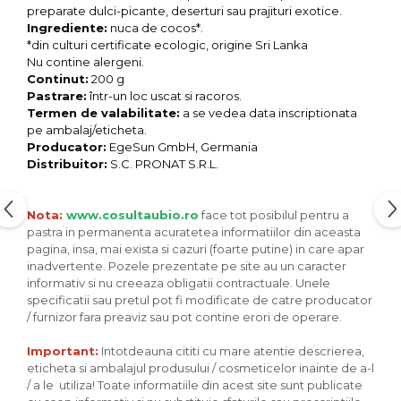
Seminte, fructe uscate, samburi
preparate dulci-picante, deserturi sau prajituri exotice.
Mixuri, condimente si mirodenii
Ingrediente:
nuca de cocos*.
*din culturi certificate ecologic, origine Sri Lanka
Mixuri
Nu contine alergeni.
Condimente
Continut:
200 g
Pastrare:
într-un loc uscat si racoros.
Mirodenii
Termen de valabilitate:
a se vedea data inscriptionata
Maioneza bio
pe ambalaj/eticheta.
Producator:
EgeSun GmbH, Germania
Pesto Bio
Distribuitor:
S.C. PRONAT S.R.L.
Semipreparate
Specialitati si produse asiatice
Nota:
www.cosultaubio.ro
face tot posibilul pentru a
pastra in permanenta acuratetea informatiilor din aceasta
pagina, insa, mai exista si cazuri (foarte putine) in care apar
inadvertente. Pozele prezentate pe site au un caracter
informativ si nu creeaza obligatii contractuale. Unele
specificatii sau pretul pot fi modificate de catre producator
/ furnizor fara preaviz sau pot contine erori de operare.
Important:
Intotdeauna cititi cu mare atentie descrierea,
eticheta si ambalajul produsului / cosmeticelor inainte de a-l
/ a le utiliza! Toate informatiile din acest site sunt publicate