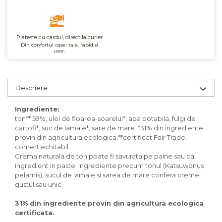
Unt, alternativa unt
Paine bio
Paste
Plateste cu cardul, direct la curier
Din confortul casei tale, rapid si
Terci bio
usor.
Dulciuri
Ciocolata
Descriere
Dulceturi, gemuri, compoturi
Creme
Ingrediente:
Bomboane, Caramele si Jeleuri
ton** 59%, ulei de floarea-soarelui*, apa potabila, fulgi de
cartofi*, suc de lamaie*, sare de mare. *31% din ingrediente
Biscuiti si napolitane
provin din agricultura ecologica.**certificat Fair Trade,
Inghetata
comert echitabil.
Zahar si indulcitori
Crema naturala de ton poate fi savurata pe paine sau ca
ingredient in paste. Ingrediente precum tonul (Katsuwonus
Batoane
pelamis), sucul de lamaie si sarea de mare confera cremei
Dulciuri bio
gustul sau unic.
Guma de mestecat bio
31% din ingrediente provin din agricultura ecologica
Snacksuri
certificata.