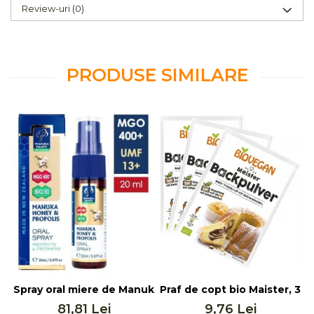
Review-uri
(0)
PRODUSE SIMILARE
Spray oral miere de Manuka MGO 400+ UMF 13+ cu Propol
Praf de copt bio Maister, 3x
F
81,81 Lei
9,76 Lei