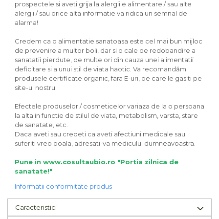
prospectele si aveti grija la alergiile alimentare / sau alte
alergii / sau orice alta informatie va ridica un semnal de
alarma!
Credem ca o alimentatie sanatoasa este cel mai bun mijloc
de prevenire a multor boli, dar si o cale de redobandire a
sanatatii pierdute, de multe ori din cauza unei alimentatii
deficitare si a unui stil de viata haotic. Va recomandăm
produsele certificate organic, fara E-uri, pe care le gasiti pe
site-ul nostru.
Efectele produselor / cosmeticelor variaza de la o persoana
la alta in functie de stilul de viata, metabolism, varsta, stare
de sanatate, etc.
Daca aveti sau credeti ca aveti afectiuni medicale sau
suferiti vreo boala, adresati-va medicului dumneavoastra.
Pune in www.cosultaubio.ro "Portia zilnica de
sanatate!"
Informatii conformitate produs
Caracteristici