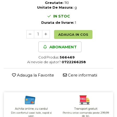
Greutate:
110
Cereale, fulgi din cereale, mic
Unitate De Masura:
g
dejun
Lactate
IN STOC
Bauturi vegetale
Durata de livrare:
1
Orez, Faina si Premixuri
ADAUGA IN COS
Ulei, otet
Produse din carne
ABONAMENT
Sosuri, Ketchup bio
Pudre si prafuri
Cod Produs:
566469
Ai nevoie de ajutor?
0722266258
Supe
Conserve, Pateuri, creme
Adauga la Favorite
Cere informatii
tartinabile
Masline
Leguminoase si seminte
Fermenti si gelifianti
Produse din soia
Achita online, cu cardul
Transport gratuit
Sare si inlocuitori
Din confortul casei tale, rapid si
Pentru orice comanda peste 299,99
Produse care inlocuiesc carnea
usor.
de lei.