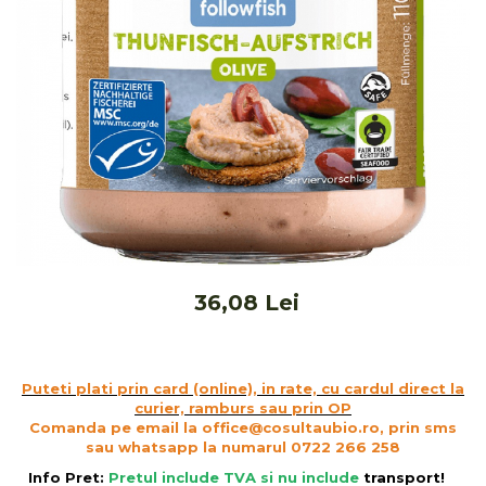
Ceai vrac
Ceaiuri diverse si accesorii
Bauturi
Apa
Sucuri
Vinuri, bere si alte bauturi
Siropuri naturale
Energizante
Carbogazoase
Siropuri Bio
36,08 Lei
Cacao si inlocuitori
Seminte bio pentru germinat
Seminte din plante oleaginoase
Puteti plati prin card (online), in rate, cu cardul direct la
Superalimente bio
curier, ramburs sau prin OP
Comanda pe email la office@cosultaubio.ro, prin sms
Fructe si legume Bio
sau whatsapp la numarul 0722 266 258
Alimente de baza
Info Pret:
Pretul include TVA si nu include
transport
!