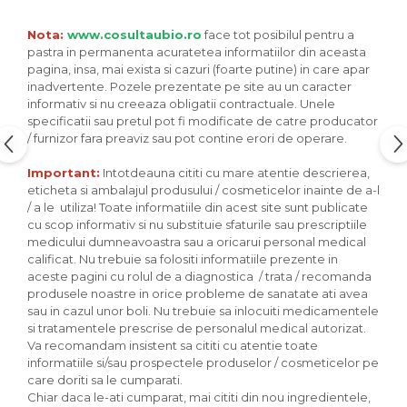
Seminte, fructe uscate, samburi
Mixuri, condimente si mirodenii
Nota:
www.cosultaubio.ro
face tot posibilul pentru a
pastra in permanenta acuratetea informatiilor din aceasta
Mixuri
pagina, insa, mai exista si cazuri (foarte putine) in care apar
Condimente
inadvertente. Pozele prezentate pe site au un caracter
Mirodenii
informativ si nu creeaza obligatii contractuale. Unele
specificatii sau pretul pot fi modificate de catre producator
Maioneza bio
/ furnizor fara preaviz sau pot contine erori de operare.
Pesto Bio
Important:
Intotdeauna cititi cu mare atentie descrierea,
Semipreparate
eticheta si ambalajul produsului / cosmeticelor inainte de a-l
Specialitati si produse asiatice
/ a le utiliza! Toate informatiile din acest site sunt publicate
cu scop informativ si nu substituie sfaturile sau prescriptiile
medicului dumneavoastra sau a oricarui personal medical
calificat. Nu trebuie sa folositi informatiile prezente in
aceste pagini cu rolul de a diagnostica / trata / recomanda
produsele noastre in orice probleme de sanatate ati avea
sau in cazul unor boli. Nu trebuie sa inlocuiti medicamentele
si tratamentele prescrise de personalul medical autorizat.
Va recomandam insistent sa cititi cu atentie toate
informatiile si/sau prospectele produselor / cosmeticelor pe
care doriti sa le cumparati.
Chiar daca le-ati cumparat, mai cititi din nou ingredientele,