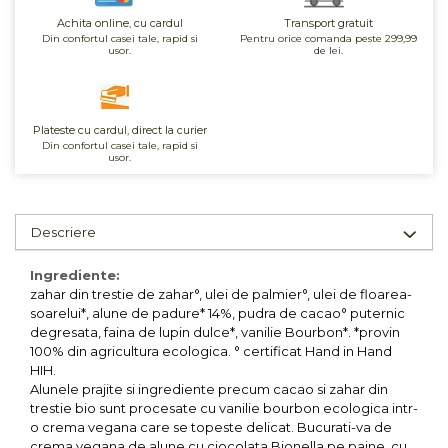
Unt, alternativa unt
Achita online, cu cardul
Transport gratuit
Din confortul casei tale, rapid si
Pentru orice comanda peste 299,99
Paine bio
usor.
de lei.
Paste
Terci bio
Dulciuri
Plateste cu cardul, direct la curier
Din confortul casei tale, rapid si
Ciocolata
usor.
Dulceturi, gemuri, compoturi
Creme
Descriere
Bomboane, Caramele si Jeleuri
Biscuiti si napolitane
Ingrediente:
Inghetata
zahar din trestie de zahar°, ulei de palmier°, ulei de floarea-
soarelui*, alune de padure* 14%, pudra de cacao° puternic
Zahar si indulcitori
degresata, faina de lupin dulce*, vanilie Bourbon*. *provin
Batoane
100% din agricultura ecologica. ° certificat Hand in Hand
Dulciuri bio
HIH.
Alunele prajite si ingrediente precum cacao si zahar din
Guma de mestecat bio
trestie bio sunt procesate cu vanilie bourbon ecologica intr-
Snacksuri
o crema vegana care se topeste delicat. Bucurati-va de
crema vegana de alune cu ciocolata Bionella pe paine, cu