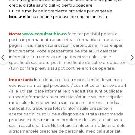
Seminte, fructe uscate, samburi
crepe, clatite sau folositi-o pentru coacere.
Mixuri, condimente si mirodenii
Cu cele mai bune ingrediente organice pur vegetale,
bio...nella
nu contine produse de origine animala.
Mixuri
Condimente
Nota:
www.cosultaubio.ro
face tot posibilul pentru a
Mirodenii
pastra in permanenta acuratetea informatiilor din aceasta
Maioneza bio
pagina, insa, mai exista si cazuri (foarte putine) in care apar
Pesto Bio
inadvertente. Pozele prezentate pe site au un caracter
informativ si nu creeaza obligatii contractuale. Unele
Semipreparate
specificatii sau pretul pot fi modificate de catre producator
Specialitati si produse asiatice
/ furnizor fara preaviz sau pot contine erori de operare.
Important:
Intotdeauna cititi cu mare atentie descrierea,
eticheta si ambalajul produsului / cosmeticelor inainte de a-l
/ a le utiliza! Toate informatiile din acest site sunt publicate
cu scop informativ si nu substituie sfaturile sau prescriptiile
medicului dumneavoastra sau a oricarui personal medical
calificat. Nu trebuie sa folositi informatiile prezente in
aceste pagini cu rolul de a diagnostica / trata / recomanda
produsele noastre in orice probleme de sanatate ati avea
sau in cazul unor boli. Nu trebuie sa inlocuiti medicamentele
si tratamentele prescrise de personalul medical autorizat.