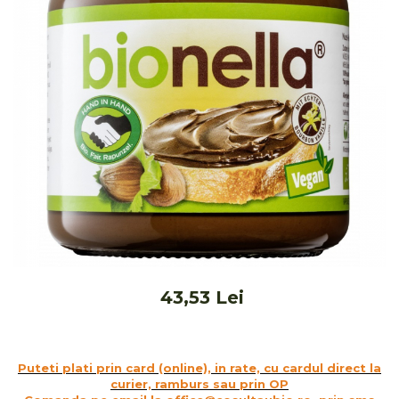
Ceai vrac
Ceaiuri diverse si accesorii
Bauturi
Apa
Sucuri
Vinuri, bere si alte bauturi
Siropuri naturale
Energizante
Carbogazoase
Siropuri Bio
Cacao si inlocuitori
Seminte bio pentru germinat
43,53 Lei
Seminte din plante oleaginoase
Superalimente bio
Fructe si legume Bio
Puteti plati prin card (online), in rate, cu cardul direct la
curier, ramburs sau prin OP
Alimente de baza