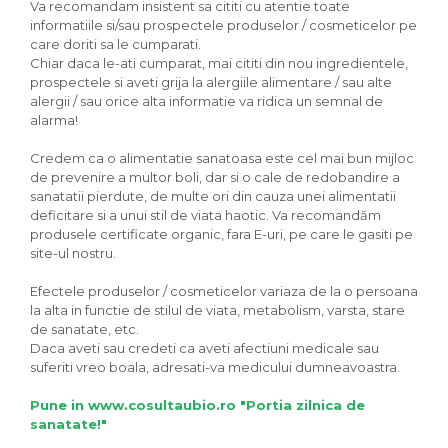
Va recomandam insistent sa cititi cu atentie toate
informatiile si/sau prospectele produselor / cosmeticelor pe
care doriti sa le cumparati.
Chiar daca le-ati cumparat, mai cititi din nou ingredientele,
prospectele si aveti grija la alergiile alimentare / sau alte
alergii / sau orice alta informatie va ridica un semnal de
alarma!
Credem ca o alimentatie sanatoasa este cel mai bun mijloc
de prevenire a multor boli, dar si o cale de redobandire a
sanatatii pierdute, de multe ori din cauza unei alimentatii
deficitare si a unui stil de viata haotic. Va recomandăm
produsele certificate organic, fara E-uri, pe care le gasiti pe
site-ul nostru.
Efectele produselor / cosmeticelor variaza de la o persoana
la alta in functie de stilul de viata, metabolism, varsta, stare
de sanatate, etc.
Daca aveti sau credeti ca aveti afectiuni medicale sau
suferiti vreo boala, adresati-va medicului dumneavoastra.
Pune in www.cosultaubio.ro "Portia zilnica de
sanatate!"