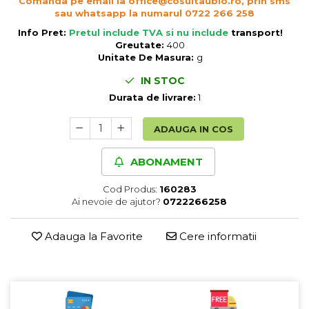
Comanda pe email la office@cosultaubio.ro, prin sms
Cereale, fulgi din cereale, mic
sau whatsapp la numarul 0722 266 258
dejun
Info Pret:
Pretul include TVA si nu include
transport
!
Lactate
Greutate:
400
Unitate De Masura:
g
Bauturi vegetale
Orez, Faina si Premixuri
IN STOC
Ulei, otet
Durata de livrare:
1
Produse din carne
ADAUGA IN COS
Sosuri, Ketchup bio
Pudre si prafuri
ABONAMENT
Supe
Conserve, Pateuri, creme
Cod Produs:
160283
tartinabile
Ai nevoie de ajutor?
0722266258
Masline
Leguminoase si seminte
Adauga la Favorite
Cere informatii
Fermenti si gelifianti
Produse din soia
Sare si inlocuitori
Produse care inlocuiesc carnea