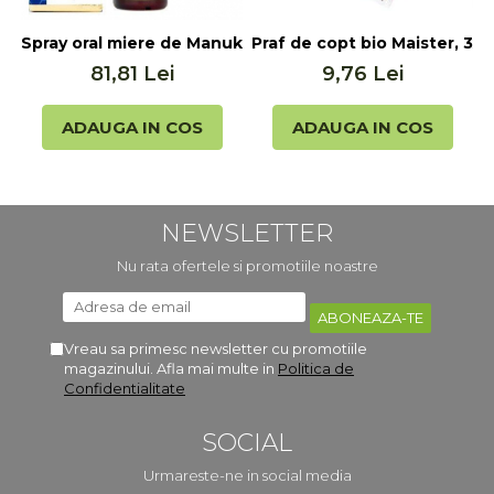
Spray oral miere de Manuka MGO 400+ UMF 13+ cu Propol
Praf de copt bio Maister, 3x
P
81,81 Lei
9,76 Lei
ADAUGA IN COS
ADAUGA IN COS
NEWSLETTER
Nu rata ofertele si promotiile noastre
Vreau sa primesc newsletter cu promotiile
magazinului. Afla mai multe in
Politica de
Confidentialitate
SOCIAL
Urmareste-ne in social media