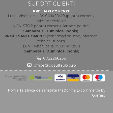
SUPORT CLIENTI
PRELUARI COMENZI:
Luni - Vineri, de la 09:00 la 18:00 (pentru comenzi
primite telefonic)
NON-STOP pentru comenzi lansate pe site.
Sambata si Duminica: Inchis;
PROCESARI COMENZI
(confirmari de stoc, informatii
tehnice, suport):
Luni - Vineri, de la 09:00 la 18:00
Sambata si Duminica: Inchis;
0722266258
office@cosultaubio.ro
Portia Ta zilnica de sanatate
Platforma E-commerce by
Gomag