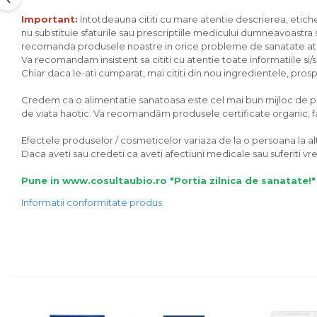
Unt, alternativa unt
Important:
Intotdeauna cititi cu mare atentie descrierea, eticheta
nu substituie sfaturile sau prescriptiile medicului dumneavoastra sa
Paine bio
recomanda produsele noastre in orice probleme de sanatate ati av
Paste
Va recomandam insistent sa cititi cu atentie toate informatiile si
Terci bio
Chiar daca le-ati cumparat, mai cititi din nou ingredientele, prospec
Dulciuri
Credem ca o alimentatie sanatoasa este cel mai bun mijloc de preve
Ciocolata
de viata haotic. Va recomandăm produsele certificate organic, fara
Dulceturi, gemuri, compoturi
Efectele produselor / cosmeticelor variaza de la o persoana la alta
Creme
Daca aveti sau credeti ca aveti afectiuni medicale sau suferiti 
Bomboane, Caramele si Jeleuri
Pune in www.cosultaubio.ro "Portia zilnica de sanatate!"
Biscuiti si napolitane
Informatii conformitate produs
Inghetata
Zahar si indulcitori
Batoane
Dulciuri bio
Guma de mestecat bio
Snacksuri