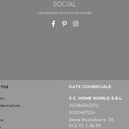
SOCIAL
Urmareste-ne in social media
DATE COMERCIALE
TILE
S.C. HOME WORLD S.R.L.
tii
J40/8424/2012
identialitate
RO30457234
Aleea Mostistea nr. 39,
are
Sc.2, Et. 1, Ap.39
a