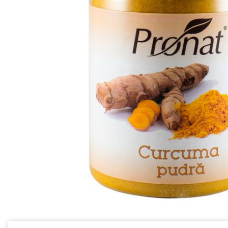
Ceai vrac
Ceaiuri diverse si accesorii
Bauturi
Apa
Sucuri
Vinuri, bere si alte bauturi
Siropuri naturale
Energizante
Carbogazoase
Siropuri Bio
Cacao si inlocuitori
Seminte bio pentru germinat
Seminte din plante oleaginoase
Superalimente bio
Fructe si legume Bio
Alimente de baza