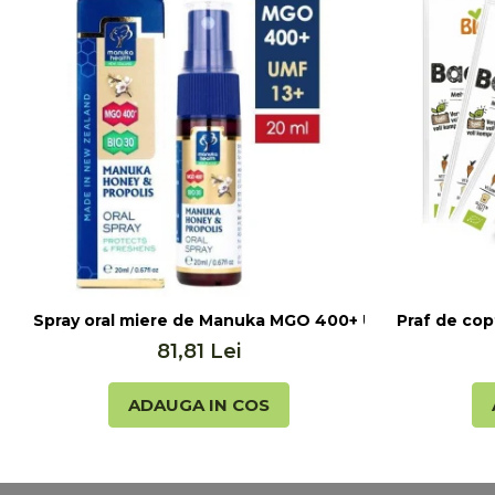
Seminte, fructe uscate, samburi
Mixuri, condimente si mirodenii
Mixuri
Condimente
Mirodenii
Maioneza bio
Pesto Bio
Semipreparate
Specialitati si produse asiatice
Spray oral miere de Manuka MGO 400+ UMF 13+ cu Propo
Praf de cop
81,81 Lei
ADAUGA IN COS