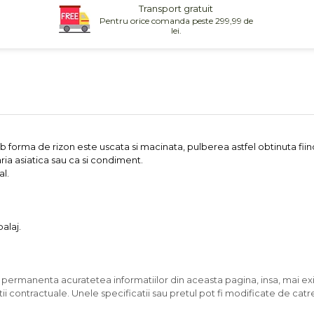
Transport gratuit
Pentru orice comanda peste 299,99 de
lei.
forma de rizon este uscata si macinata, pulberea astfel obtinuta fiind 
ia asiatica sau ca si condiment.
al.
alaj.
n permanenta acuratetea informatiilor din aceasta pagina, insa, mai exi
ii contractuale. Unele specificatii sau pretul pot fi modificate de catr