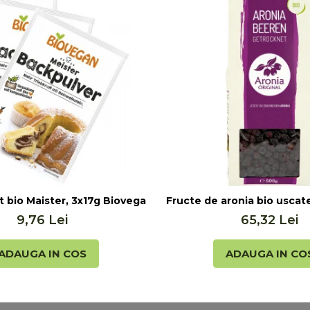
lis (20ml)
t bio Maister, 3x17g Biovegan
Fructe de aronia bio uscate
9,76 Lei
65,32 Lei
ADAUGA IN COS
ADAUGA IN CO