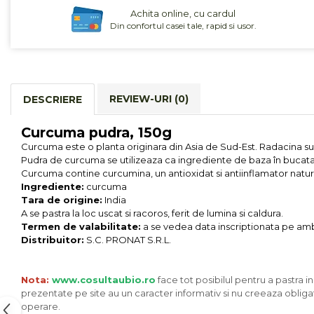
Cereale, fulgi din cereale, mic
Achita online, cu cardul
dejun
Din confortul casei tale, rapid si usor.
Lactate
Bauturi vegetale
Orez, Faina si Premixuri
Ulei, otet
REVIEW-URI
(0)
DESCRIERE
Produse din carne
Curcuma pudra, 150g
Sosuri, Ketchup bio
Curcuma este o planta originara din Asia de Sud-Est. Radacina sub 
Pudre si prafuri
Pudra de curcuma se utilizeaza ca ingrediente de baza în bucatar
Supe
Curcuma contine curcumina, un antioxidat si antiinflamator natur
Ingrediente:
curcuma
Conserve, Pateuri, creme
Tara de origine:
India
tartinabile
A se pastra la loc uscat si racoros, ferit de lumina si caldura.
Masline
Termen de valabilitate:
a se vedea data inscriptionata pe amb
Leguminoase si seminte
Distribuitor:
S.C. PRONAT S.R.L.
Fermenti si gelifianti
Produse din soia
Nota:
www.cosultaubio.ro
face tot posibilul pentru a pastra i
Sare si inlocuitori
prezentate pe site au un caracter informativ si nu creeaza obligat
operare.
Produse care inlocuiesc carnea