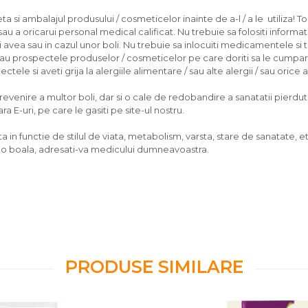
 si ambalajul produsului / cosmeticelor inainte de a-l / a le utiliza! To
u a oricarui personal medical calificat. Nu trebuie sa folositi informati
ea sau in cazul unor boli. Nu trebuie sa inlocuiti medicamentele si 
/sau prospectele produselor / cosmeticelor pe care doriti sa le cumpara
tele si aveti grija la alergiile alimentare / sau alte alergii / sau orice
nire a multor boli, dar si o cale de redobandire a sanatatii pierdute, d
 E-uri, pe care le gasiti pe site-ul nostru.
 in functie de stilul de viata, metabolism, varsta, stare de sanatate, et
vreo boala, adresati-va medicului dumneavoastra.
PRODUSE SIMILARE