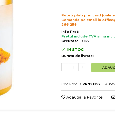
Puteti plati prin card (online
Comanda pe email la office
266 258
Info Pret:
Pretul include TVA si nu inc
Greutate:
0.165
IN STOC
Durata de livrare:
1
ADAUG
Cod Produs:
PRN21352
Ai ne
Adauga la Favorite