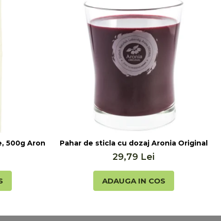
, 500g Aronia Original
Pahar de sticla cu dozaj Aronia Original
29,79 Lei
S
ADAUGA IN COS