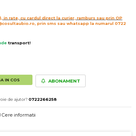
), in rate, cu cardul direct la curier, ramburs sau prin OP
@cosultaubio.ro, prin sms sau whatsapp la numarul 0722
lude
transport
!
A IN COS
ABONAMENT
voie de ajutor?
0722266258
Cere informatii