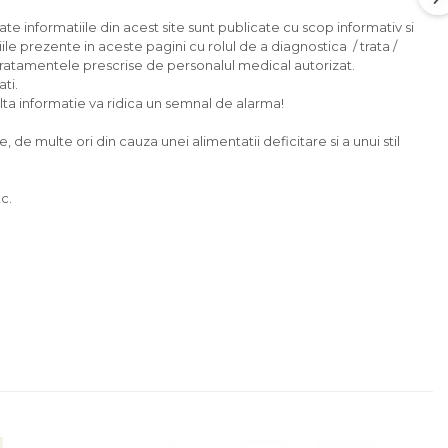
ate informatiile din acest site sunt publicate cu scop informativ si
ile prezente in aceste pagini cu rolul de a diagnostica / trata /
tratamentele prescrise de personalul medical autorizat.
ti.
 alta informatie va ridica un semnal de alarma!
e multe ori din cauza unei alimentatii deficitare si a unui stil
c.