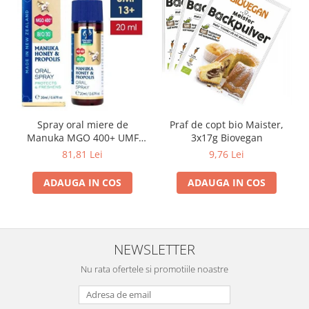
Spray oral miere de
Praf de copt bio Maister,
Manuka MGO 400+ UMF
3x17g Biovegan
13+ cu Propolis (20ml)
81,81 Lei
9,76 Lei
ADAUGA IN COS
ADAUGA IN COS
NEWSLETTER
Nu rata ofertele si promotiile noastre