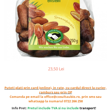
Ceai vrac
Ceaiuri diverse si accesorii
Bauturi
Apa
Sucuri
Vinuri, bere si alte bauturi
Siropuri naturale
Energizante
Carbogazoase
Siropuri Bio
23,50 Lei
Cacao si inlocuitori
Seminte bio pentru germinat
Seminte din plante oleaginoase
Puteti plati prin card (online), in rate, cu cardul direct la curier,
Superalimente bio
ramburs sau prin OP
Comanda pe email la office@cosultaubio.ro, prin sms sau
Fructe si legume Bio
whatsapp la numarul 0722 266 258
Alimente de baza
Info Pret:
Pretul include TVA si nu include
transport
!