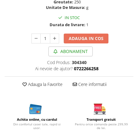
Greutate:
250
Cereale, fulgi din cereale, mic
Unitate De Masura:
g
dejun
IN STOC
Lactate
Durata de livrare:
1
Bauturi vegetale
Orez, Faina si Premixuri
ADAUGA IN COS
Ulei, otet
Produse din carne
ABONAMENT
Sosuri, Ketchup bio
Cod Produs:
304340
Pudre si prafuri
Ai nevoie de ajutor?
0722266258
Supe
Conserve, Pateuri, creme
Adauga la Favorite
Cere informatii
tartinabile
Masline
Leguminoase si seminte
Fermenti si gelifianti
Achita online, cu cardul
Transport gratuit
Produse din soia
Din confortul casei tale, rapid si
Pentru orice comanda peste 299,99
usor.
de lei.
Sare si inlocuitori
Produse care inlocuiesc carnea