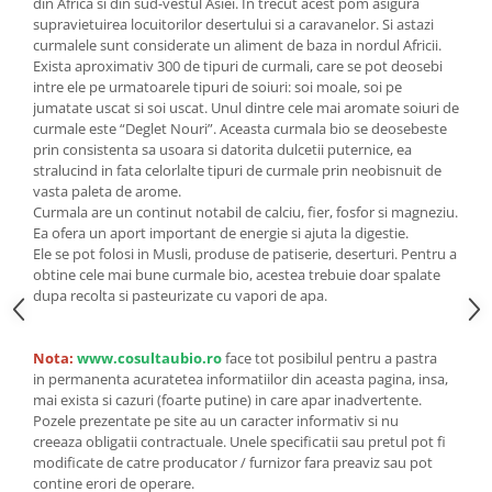
Seminte, fructe uscate, samburi
din Africa si din sud-vestul Asiei. In trecut acest pom asigura
supravietuirea locuitorilor desertului si a caravanelor. Si astazi
Mixuri, condimente si mirodenii
curmalele sunt considerate un aliment de baza in nordul Africii.
Exista aproximativ 300 de tipuri de curmali, care se pot deosebi
Mixuri
intre ele pe urmatoarele tipuri de soiuri: soi moale, soi pe
Condimente
jumatate uscat si soi uscat. Unul dintre cele mai aromate soiuri de
Mirodenii
curmale este “Deglet Nouri”. Aceasta curmala bio se deosebeste
prin consistenta sa usoara si datorita dulcetii puternice, ea
Maioneza bio
stralucind in fata celorlalte tipuri de curmale prin neobisnuit de
Pesto Bio
vasta paleta de arome.
Semipreparate
Curmala are un continut notabil de calciu, fier, fosfor si magneziu.
Ea ofera un aport important de energie si ajuta la digestie.
Specialitati si produse asiatice
Ele se pot folosi in Musli, produse de patiserie, deserturi. Pentru a
obtine cele mai bune curmale bio, acestea trebuie doar spalate
dupa recolta si pasteurizate cu vapori de apa.
Nota:
www.cosultaubio.ro
face tot posibilul pentru a pastra
in permanenta acuratetea informatiilor din aceasta pagina, insa,
mai exista si cazuri (foarte putine) in care apar inadvertente.
Pozele prezentate pe site au un caracter informativ si nu
creeaza obligatii contractuale. Unele specificatii sau pretul pot fi
modificate de catre producator / furnizor fara preaviz sau pot
contine erori de operare.