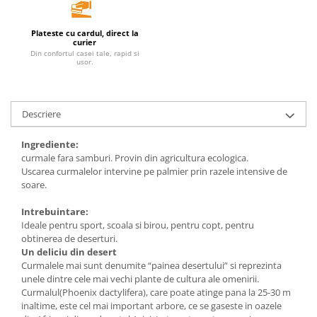
Unt, alternativa unt
Plateste cu cardul, direct la
Paine bio
curier
Paste
Din confortul casei tale, rapid si
usor.
Terci bio
Dulciuri
Ciocolata
Descriere
Dulceturi, gemuri, compoturi
Ingrediente:
Creme
curmale fara samburi. Provin din agricultura ecologica.
Bomboane, Caramele si Jeleuri
Uscarea curmalelor intervine pe palmier prin razele intensive de
soare.
Biscuiti si napolitane
Inghetata
Intrebuintare:
Zahar si indulcitori
Ideale pentru sport, scoala si birou, pentru copt, pentru
obtinerea de deserturi.
Batoane
Un deliciu din desert
Dulciuri bio
Curmalele mai sunt denumite “painea desertului” si reprezinta
Guma de mestecat bio
unele dintre cele mai vechi plante de cultura ale omenirii.
Curmalul(Phoenix dactylifera), care poate atinge pana la 25-30 m
Snacksuri
inaltime, este cel mai important arbore, ce se gaseste in oazele