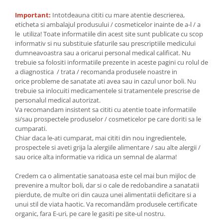
Important:
Intotdeauna cititi cu mare atentie descrierea,
eticheta si ambalajul produsului / cosmeticelor inainte de a-l / a
le utiliza! Toate informatiile din acest site sunt publicate cu scop
informativ si nu substituie sfaturile sau prescriptiile medicului
dumneavoastra sau a oricarui personal medical calificat. Nu
trebuie sa folositi informatiile prezente in aceste pagini cu rolul de
a diagnostica / trata / recomanda produsele noastre in
orice probleme de sanatate ati avea sau in cazul unor boli. Nu
trebuie sa inlocuiti medicamentele si tratamentele prescrise de
personalul medical autorizat.
Va recomandam insistent sa cititi cu atentie toate informatiile
si/sau prospectele produselor / cosmeticelor pe care doriti sa le
cumparati.
Chiar daca le-ati cumparat, mai cititi din nou ingredientele,
prospectele si aveti grija la alergiile alimentare / sau alte alergii /
sau orice alta informatie va ridica un semnal de alarma!
Credem ca o alimentatie sanatoasa este cel mai bun mijloc de
prevenire a multor boli, dar si o cale de redobandire a sanatatii
pierdute, de multe ori din cauza unei alimentatii deficitare si a
unui stil de viata haotic. Va recomandăm produsele certificate
organic, fara E-uri, pe care le gasiti pe site-ul nostru.