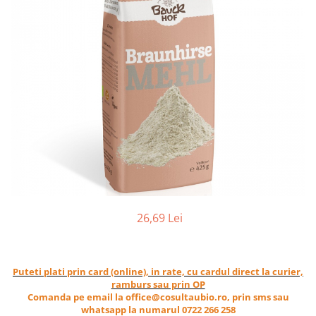
Ceai vrac
Ceaiuri diverse si accesorii
Bauturi
Apa
Sucuri
Vinuri, bere si alte bauturi
Siropuri naturale
Energizante
Carbogazoase
Siropuri Bio
Cacao si inlocuitori
Seminte bio pentru germinat
26,69 Lei
Seminte din plante oleaginoase
Superalimente bio
Puteti plati prin card (online), in rate, cu cardul direct la curier,
Fructe si legume Bio
ramburs sau prin OP
Comanda pe email la office@cosultaubio.ro, prin sms sau
Alimente de baza
whatsapp la numarul 0722 266 258