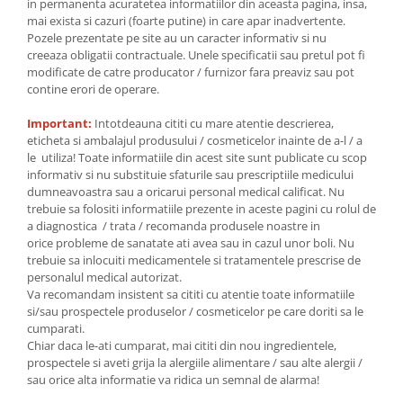
in permanenta acuratetea informatiilor din aceasta pagina, insa,
mai exista si cazuri (foarte putine) in care apar inadvertente.
Pozele prezentate pe site au un caracter informativ si nu
creeaza obligatii contractuale. Unele specificatii sau pretul pot fi
modificate de catre producator / furnizor fara preaviz sau pot
contine erori de operare.
Important:
Intotdeauna cititi cu mare atentie descrierea,
eticheta si ambalajul produsului / cosmeticelor inainte de a-l / a
le utiliza! Toate informatiile din acest site sunt publicate cu scop
informativ si nu substituie sfaturile sau prescriptiile medicului
dumneavoastra sau a oricarui personal medical calificat. Nu
trebuie sa folositi informatiile prezente in aceste pagini cu rolul de
a diagnostica / trata / recomanda produsele noastre in
orice probleme de sanatate ati avea sau in cazul unor boli. Nu
trebuie sa inlocuiti medicamentele si tratamentele prescrise de
personalul medical autorizat.
Va recomandam insistent sa cititi cu atentie toate informatiile
si/sau prospectele produselor / cosmeticelor pe care doriti sa le
cumparati.
Chiar daca le-ati cumparat, mai cititi din nou ingredientele,
prospectele si aveti grija la alergiile alimentare / sau alte alergii /
sau orice alta informatie va ridica un semnal de alarma!