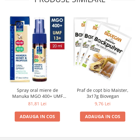
Spray oral miere de
Praf de copt bio Maister,
Manuka MGO 400+ UMF
3x17g Biovegan
13+ cu Propolis (20ml)
81,81 Lei
9,76 Lei
ADAUGA IN COS
ADAUGA IN COS