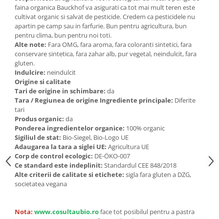
Seminte, fructe uscate, samburi
faina organica Bauckhof va asigurati ca tot mai mult teren este
Mixuri, condimente si mirodenii
cultivat organic si salvat de pesticide. Credem ca pesticidele nu
apartin pe camp sau in farfurie. Bun pentru agricultura, bun
Mixuri
pentru clima, bun pentru noi toti.
Condimente
Alte note:
Fara OMG, fara aroma, fara coloranti sintetici, fara
conservare sintetica, fara zahar alb, pur vegetal, neindulcit, fara
Mirodenii
gluten.
Maioneza bio
Indulcire:
neindulcit
Pesto Bio
Origine si calitate
Tari de origine in schimbare:
da
Semipreparate
Tara / Regiunea de origine Ingrediente principale:
Diferite
Specialitati si produse asiatice
tari
Produs organic:
da
Ponderea ingredientelor organice:
100% organic
Sigiliul de stat:
Bio-Siegel, Bio-Logo UE
Adaugarea la tara a siglei UE:
Agricultura UE
Corp de control ecologic:
DE-ÖKO-007
Ce standard este indeplinit:
Standardul CEE 848/2018
Alte criterii de calitate si etichete:
sigla fara gluten a DZG,
societatea vegana
Nota:
www.cosultaubio.ro
face tot posibilul pentru a pastra