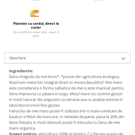
Unt, alternativa unt
Paine bio
Paste
Plateste cu cardul, direct la
curier
Terci bio
Din confortul casei tale, rapid si
usor.
Dulciuri
Ciocolata
Dulceturi, gemuri, compoturi
Descriere
Creme
Bomboane, Caramele si Jeleuri
Ingrediente:
faina integrala de mei brun*. *provin din agricultura ecologica.
Biscuiti si napolitane
Macinam meiul bio integral direct in moara Bauckhof. Mei maro
Inghetata
este considerata o forma salbatica de mei si este macinat pentru
faina impreuna cu pleava si coaja. Meiul maro nu contine gluten
Zahar si indulcitori
in mod natural. Ne asiguram ca ramane asa cu analize extinse in
Batoane
laboratorul morii fara gluten.
Dulciuri bio
Faina bio de mei maro poate fi utilizata intr-o mare varietate de
bauturi si feluri de mancare. In retetele de paine, pana la 20% din
Guma de mestecat bio
faina folosita in mod obisnuit poate fi inlocuita cu faina de mei
Snacksuri
maro organica.
Scopul nostru:
agricultura 100% ecologica. Cu fiecare punga de