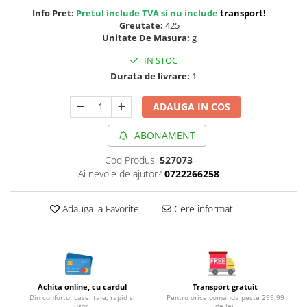
Cereale, fulgi din cereale, mic
Info Pret:
Pretul include TVA si nu include
transport
!
dejun
Greutate:
425
Unitate De Masura:
g
Lactate
Bauturi vegetale
IN STOC
Durata de livrare:
1
Orez, Faina si Premixuri
Ulei, otet
ADAUGA IN COS
Produse din carne
Sosuri, Ketchup bio
ABONAMENT
Pudre si prafuri
Cod Produs:
527073
Supe
Ai nevoie de ajutor?
0722266258
Conserve, Pateuri, creme
tartinabile
Adauga la Favorite
Cere informatii
Masline
Leguminoase si seminte
Fermenti si gelifianti
Produse din soia
Sare si inlocuitori
Achita online, cu cardul
Transport gratuit
Din confortul casei tale, rapid si
Pentru orice comanda peste 299,99
Produse care inlocuiesc carnea
usor.
de lei.