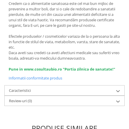
Credem ca o alimentatie sanatoasa este cel mai bun mijloc de
prevenire a multor boli, dar si o cale de redobandire a sanatatii
pierdute, de multe ori din cauza unei alimentatii deficitare si a
unui stil de viata haotic. Va recomandăm produsele certificate
organic, fara E-uri, pe care le gasiti pe site-ul nostru.
Efectele produselor / cosmeticelor variaza de la o persoana la alta
in functie de stilul de viata, metabolism, varsta, stare de sanatate,
etc.
Daca aveti sau credeti ca aveti afectiuni medicale sau suferiti vreo
boala, adresati-va medicului dumneavoastra.
Pune in www.cosultaubio.ro "Portia zilnica de sanatate!"
Informatii conformitate produs
Caracteristici
Review-uri
(0)
PRODUSE SIMILARE