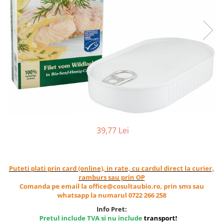
Ceai vrac
Ceaiuri diverse si accesorii
Bauturi
Apa
Sucuri
Vinuri, bere si alte bauturi
Siropuri naturale
Energizante
Carbogazoase
Siropuri Bio
39,77 Lei
Cacao si inlocuitori
Seminte bio pentru germinat
Puteti plati prin card (online), in rate, cu cardul direct la curier,
Seminte din plante oleaginoase
ramburs sau prin OP
Superalimente bio
Comanda pe email la office@cosultaubio.ro, prin sms sau
whatsapp la numarul 0722 266 258
Fructe si legume Bio
Info Pret:
Alimente de baza
Pretul include TVA si nu include
transport
!