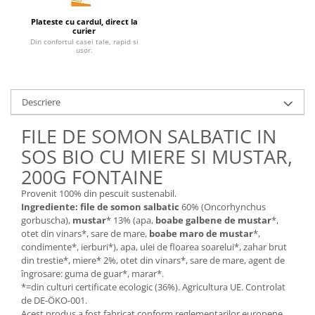
Unt, alternativa unt
Plateste cu cardul, direct la
curier
Paine bio
Din confortul casei tale, rapid si
usor.
Paste
Terci bio
Dulciuri
Descriere
Ciocolata
Dulceturi, gemuri, compoturi
FILE DE SOMON SALBATIC IN
Creme
SOS BIO CU MIERE SI MUSTAR,
Bomboane, Caramele si Jeleuri
200G FONTAINE
Biscuiti si napolitane
Provenit 100% din pescuit sustenabil.
Inghetata
Ingrediente:
file de somon salbatic
60% (Oncorhynchus
gorbuscha),
mustar
* 13% (apa,
boabe galbene de mustar
*,
Zahar si indulcitori
otet din vinars*, sare de mare,
boabe maro de mustar
*,
Batoane
condimente*, ierburi*), apa, ulei de floarea soarelui*, zahar brut
Dulciuri bio
din trestie*, miere* 2%, otet din vinars*, sare de mare, agent de
îngrosare: guma de guar*, marar*.
Guma de mestecat bio
*=din culturi certificate ecologic (36%). Agricultura UE. Controlat
Snacksuri
de DE-ÖKO-001.
Acest produs a fost fabricat conform reglementarilor europene