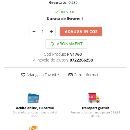
Greutate:
0.235
Cereale, fulgi din cereale, mic
dejun
IN STOC
Lactate
Durata de livrare:
1
Bauturi vegetale
ADAUGA IN COS
Orez, Faina si Premixuri
Ulei, otet
ABONAMENT
Produse din carne
Cod Produs:
FN1760
Sosuri, Ketchup bio
Ai nevoie de ajutor?
0722266258
Pudre si prafuri
Supe
Adauga la Favorite
Cere informatii
Conserve, Pateuri, creme
tartinabile
Masline
Leguminoase si seminte
Fermenti si gelifianti
Achita online, cu cardul
Transport gratuit
Din confortul casei tale, rapid si
Pentru orice comanda peste 299,99
Produse din soia
usor.
de lei.
Sare si inlocuitori
Produse care inlocuiesc carnea