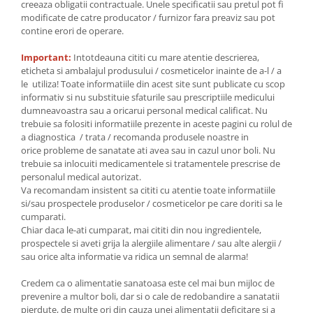
creeaza obligatii contractuale. Unele specificatii sau pretul pot fi
modificate de catre producator / furnizor fara preaviz sau pot
contine erori de operare.
Important:
Intotdeauna cititi cu mare atentie descrierea,
eticheta si ambalajul produsului / cosmeticelor inainte de a-l / a
le utiliza! Toate informatiile din acest site sunt publicate cu scop
informativ si nu substituie sfaturile sau prescriptiile medicului
dumneavoastra sau a oricarui personal medical calificat. Nu
trebuie sa folositi informatiile prezente in aceste pagini cu rolul de
a diagnostica / trata / recomanda produsele noastre in
orice probleme de sanatate ati avea sau in cazul unor boli. Nu
trebuie sa inlocuiti medicamentele si tratamentele prescrise de
personalul medical autorizat.
Va recomandam insistent sa cititi cu atentie toate informatiile
si/sau prospectele produselor / cosmeticelor pe care doriti sa le
cumparati.
Chiar daca le-ati cumparat, mai cititi din nou ingredientele,
prospectele si aveti grija la alergiile alimentare / sau alte alergii /
sau orice alta informatie va ridica un semnal de alarma!
Credem ca o alimentatie sanatoasa este cel mai bun mijloc de
prevenire a multor boli, dar si o cale de redobandire a sanatatii
pierdute, de multe ori din cauza unei alimentatii deficitare si a