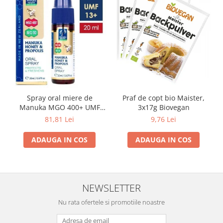
Spray oral miere de
Praf de copt bio Maister,
Manuka MGO 400+ UMF
3x17g Biovegan
13+ cu Propolis (20ml)
81,81 Lei
9,76 Lei
ADAUGA IN COS
ADAUGA IN COS
NEWSLETTER
Nu rata ofertele si promotiile noastre