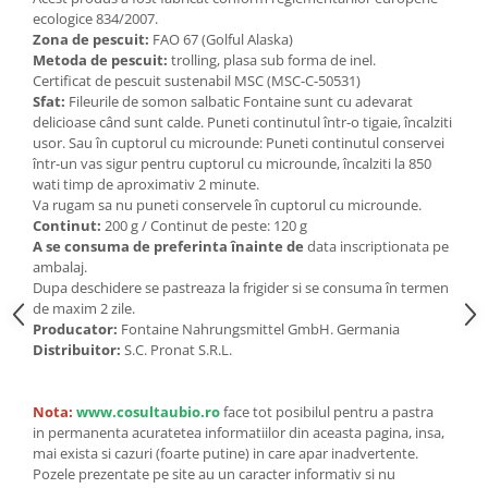
Seminte, fructe uscate, samburi
ecologice 834/2007.
Mixuri, condimente si mirodenii
Zona de pescuit:
FAO 67 (Golful Alaska)
Metoda de pescuit:
trolling, plasa sub forma de inel.
Mixuri
Certificat de pescuit sustenabil MSC (MSC-C-50531)
Condimente
Sfat:
Fileurile de somon salbatic Fontaine sunt cu adevarat
delicioase când sunt calde. Puneti continutul într-o tigaie, încalziti
Mirodenii
usor. Sau în cuptorul cu microunde: Puneti continutul conservei
Maioneza bio
într-un vas sigur pentru cuptorul cu microunde, încalziti la 850
Pesto Bio
wati timp de aproximativ 2 minute.
Va rugam sa nu puneti conservele în cuptorul cu microunde.
Semipreparate
Continut:
200 g / Continut de peste: 120 g
Specialitati si produse asiatice
A se consuma de preferinta înainte de
data inscriptionata pe
ambalaj.
Dupa deschidere se pastreaza la frigider si se consuma în termen
de maxim 2 zile.
Producator:
Fontaine Nahrungsmittel GmbH. Germania
Distribuitor:
S.C. Pronat S.R.L.
Nota:
www.cosultaubio.ro
face tot posibilul pentru a pastra
in permanenta acuratetea informatiilor din aceasta pagina, insa,
mai exista si cazuri (foarte putine) in care apar inadvertente.
Pozele prezentate pe site au un caracter informativ si nu