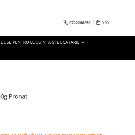
0722266258
0,00
DUSE PENTRU LOCUINTA SI BUCATARIE
00g Pronat
in rate, cu cardul direct la curier, ramburs sau prin OP