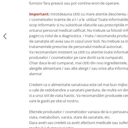
furnizor fara preaviz sau pot contine erori de operare.
Unt, alternativa unt
Paine bio
Important:
Intotdeauna cititi cu mare atentie descrierea,
/ cosmeticelor inainte de a-l / a le utiliza! Toate informatiil
Paste
scop informativ si nu substituie sfaturile sau prescriptiil
Terci bio
oricarui personal medical calificat. Nu trebuie sa folositi i
pagini cu rolul de a diagnostica / trata / recomanda produ
Dulciuri
de sanatate ati avea sau in cazul unor boli. Nu trebuie sa i
Ciocolata
tratamentele prescrise de personalul medical autorizat.
Va recomandam insistent sa cititi cu atentie toate informat
Dulceturi, gemuri, compoturi
produselor / cosmeticelor pe care doriti sa le cumparati.
Creme
Chiar daca le-ati cumparat, mai cititi din nou ingredientele, 
Bomboane, Caramele si Jeleuri
alergiile alimentare / sau alte alergii / sau orice alta infor
alarma!
Biscuiti si napolitane
Inghetata
Credem ca o alimentatie sanatoasa este cel mai bun mijloc 
Zahar si indulcitori
o cale de redobandire a sanatatii pierdute, de multe ori din
si a unui stil de viata haotic. Va recomandăm produsele certi
Batoane
care le gasiti pe site-ul nostru.
Dulciuri bio
Guma de mestecat bio
Efectele produselor / cosmeticelor variaza de la o persoana l
viata, metabolism, varsta, stare de sanatate, etc.
Snacksuri
Daca aveti sau credeti ca aveti afectiuni medicale sau suferi