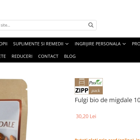
PII
SUPLIMENTE SI REMEDII
INGRIJIRE PERSONALA
PRO
ETE
REDUCERI
CONTACT
BLOG
Fulgi bio de migdale 1
30,20 Lei
Puteti plati prin card (online), 