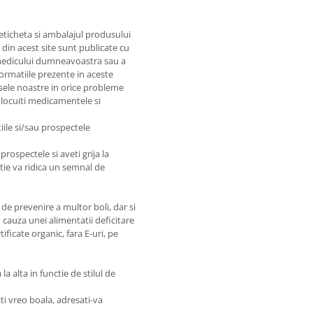
 eticheta si ambalajul produsului
e din acest site sunt publicate cu
e medicului dumneavoastra sau a
nformatiile prezente in aceste
sele noastre in orice probleme
nlocuiti medicamentele si
iile si/sau prospectele
prospectele si aveti grija la
matie va ridica un semnal de
de prevenire a multor boli, dar si
 cauza unei alimentatii deficitare
ficate organic, fara E-uri, pe
a alta in functie de stilul de
ti vreo boala, adresati-va