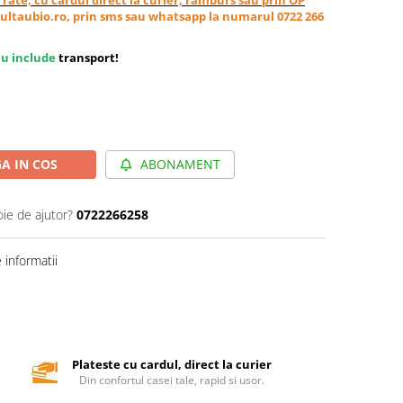
ultaubio.ro, prin sms sau whatsapp la numarul 0722 266
nu include
transport
!
A IN COS
ABONAMENT
oie de ajutor?
0722266258
informatii
Plateste cu cardul, direct la curier
Din confortul casei tale, rapid si usor.