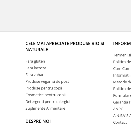
CELE MAI APRECIATE PRODUSE BIO SI
INFORMA
NATURALE
Termeni si
Fara gluten
Politica d
Fara lactoza
Cum Cum
Fara zahar
Informatii
Produse vegan si de post
Metode de
Produse pentru copii
Politica d
Cosmetice pentru copii
Formular 
Detergenti pentru alergici
Garantia 
Suplimente Alimentare
ANPC
A.N.S.V.S.A
DESPRE NOI
Contact