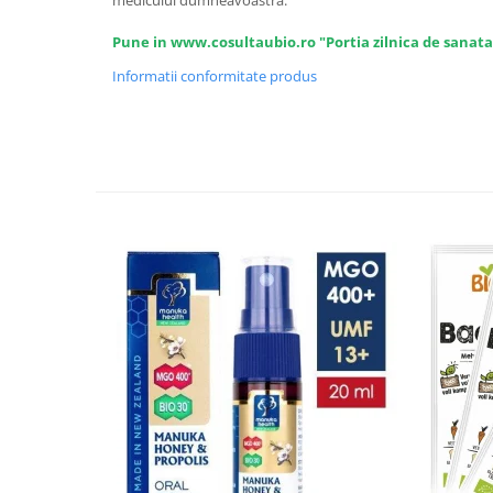
Seminte, fructe uscate, samburi
medicului dumneavoastra.
Mixuri, condimente si mirodenii
Pune in www.cosultaubio.ro "Portia zilnica de sanata
Mixuri
Informatii conformitate produs
Condimente
Mirodenii
Maioneza bio
Pesto Bio
Semipreparate
Specialitati si produse asiatice