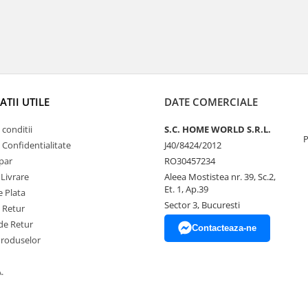
TII UTILE
DATE COMERCIALE
 conditii
S.C. HOME WORLD S.R.L.
P
e Confidentialitate
J40/8424/2012
par
RO30457234
 Livrare
Aleea Mostistea nr. 39, Sc.2,
Et. 1, Ap.39
 Plata
Sector 3, Bucuresti
e Retur
de Retur
Contacteaza-ne
Produselor
.