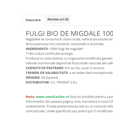
Cereale, fulgi din cereale, mic
dejun
Lactate
Review-uri
(0)
Descriere
Bauturi vegetale
Orez, Faina si Premixuri
FULGI BIO DE MIGDALE 10
Ulei, otet
Migdalele se consuma în stare cruda, nefiind procesate termi
Produse din carne
fel îsi pastreaza toti nutrientii, vitaminele si enzimele.
Sosuri, Ketchup bio
INGREDIENTE:
100% fulgi de migdale*
*=din culturi certificate ecologic.
Pudre si prafuri
Produsul nu este obtinut cu organisme modificate genetic
Supe
Valorile nutritionale depind de fluctuatiile naturale ale cali
Conserve, Pateuri, creme
CODNITII DE PASTRARE:
într-un loc uscat si racoros.
tartinabile
TERMEN DE VALABILITATE:
a se vedea data inscriptionat
ORIGINE:
UE (Spania)
Masline
DISTRIBUITOR:
S.C. PRONAT S.R.L.
Leguminoase si seminte
Fermenti si gelifianti
Nota:
www.cosultaubio.ro
face tot posibilul pentru a p
Produse din soia
informatiilor din aceasta pagina, insa, mai exista si cazuri (
Sare si inlocuitori
inadvertente. Pozele prezentate pe site au un caracter info
contractuale. Unele specificatii sau pretul pot fi modificat
Produse care inlocuiesc carnea