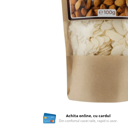
Ceai vrac
Ceaiuri diverse si accesorii
Bauturi
Apa
Sucuri
Vinuri, bere si alte bauturi
Siropuri naturale
Energizante
Carbogazoase
Siropuri Bio
Cacao si inlocuitori
Seminte bio pentru germinat
Seminte din plante oleaginoase
Superalimente bio
Fructe si legume Bio
Achita online, cu cardul
Din confortul casei tale, rapid si usor.
Alimente de baza