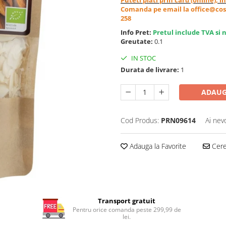
Comanda pe email la office@cos
258
Info Pret:
Pretul include TVA si 
Greutate:
0.1
IN STOC
Durata de livrare:
1
ADAUG
Cod Produs:
PRN09614
Ai nev
Adauga la Favorite
Cere 
Transport gratuit
Pentru orice comanda peste 299,99 de
lei.