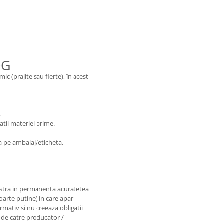
0G
c (prajite sau fierte), în acest
.
tatii materiei prime.
a pe ambalaj/eticheta.
astra in permanenta acuratetea
foarte putine) in care apar
rmativ si nu creeaza obligatii
e de catre producator /