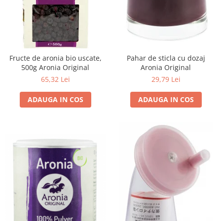
Cereale, fulgi din cereale, mic
dejun
Lactate
Bauturi vegetale
Orez, Faina si Premixuri
Pahar de sticla cu dozaj
Fructe de aronia bio uscate,
Aronia Original
500g Aronia Original
Ulei, otet
29,79 Lei
65,32 Lei
Produse din carne
Sosuri, Ketchup bio
ADAUGA IN COS
ADAUGA IN COS
Pudre si prafuri
Supe
Conserve, Pateuri, creme
tartinabile
Masline
Leguminoase si seminte
Fermenti si gelifianti
Produse din soia
Sare si inlocuitori
Produse care inlocuiesc carnea