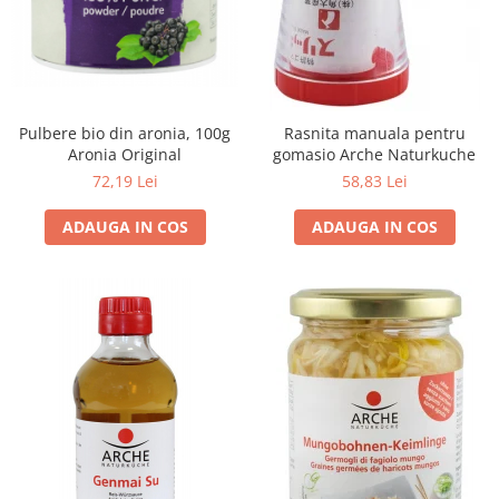
Unt, alternativa unt
Paine bio
Paste
Terci bio
Pulbere bio din aronia, 100g
Rasnita manuala pentru
Dulciuri
Aronia Original
gomasio Arche Naturkuche
Ciocolata
72,19 Lei
58,83 Lei
Dulceturi, gemuri, compoturi
ADAUGA IN COS
ADAUGA IN COS
Creme
Bomboane, Caramele si Jeleuri
Biscuiti si napolitane
Inghetata
Zahar si indulcitori
Batoane
Dulciuri bio
Guma de mestecat bio
Snacksuri