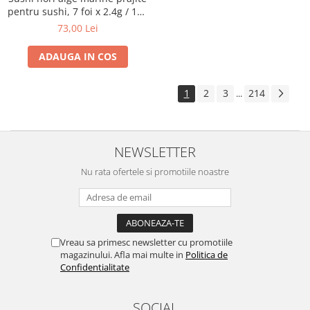
pentru sushi, 7 foi x 2.4g / 17g
Arche
73,00 Lei
ADAUGA IN COS
1
2
3
214
...
NEWSLETTER
Nu rata ofertele si promotiile noastre
Vreau sa primesc newsletter cu promotiile
magazinului. Afla mai multe in
Politica de
Confidentialitate
SOCIAL