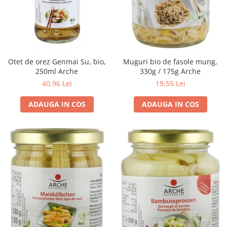
Seminte, fructe uscate, samburi
Mixuri, condimente si mirodenii
Mixuri
Condimente
Mirodenii
Otet de orez Genmai Su, bio,
Muguri bio de fasole mung,
Maioneza bio
250ml Arche
330g / 175g Arche
40,96 Lei
19,55 Lei
Pesto Bio
Semipreparate
ADAUGA IN COS
ADAUGA IN COS
Specialitati si produse asiatice