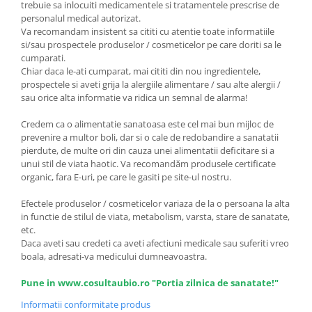
trebuie sa inlocuiti medicamentele si tratamentele prescrise de
personalul medical autorizat.
Va recomandam insistent sa cititi cu atentie toate informatiile
si/sau prospectele produselor / cosmeticelor pe care doriti sa le
cumparati.
Chiar daca le-ati cumparat, mai cititi din nou ingredientele,
prospectele si aveti grija la alergiile alimentare / sau alte alergii /
sau orice alta informatie va ridica un semnal de alarma!
Credem ca o alimentatie sanatoasa este cel mai bun mijloc de
prevenire a multor boli, dar si o cale de redobandire a sanatatii
pierdute, de multe ori din cauza unei alimentatii deficitare si a
unui stil de viata haotic. Va recomandăm produsele certificate
organic, fara E-uri, pe care le gasiti pe site-ul nostru.
Efectele produselor / cosmeticelor variaza de la o persoana la alta
in functie de stilul de viata, metabolism, varsta, stare de sanatate,
etc.
Daca aveti sau credeti ca aveti afectiuni medicale sau suferiti vreo
boala, adresati-va medicului dumneavoastra.
Pune in www.cosultaubio.ro "Portia zilnica de sanatate!"
Informatii conformitate produs