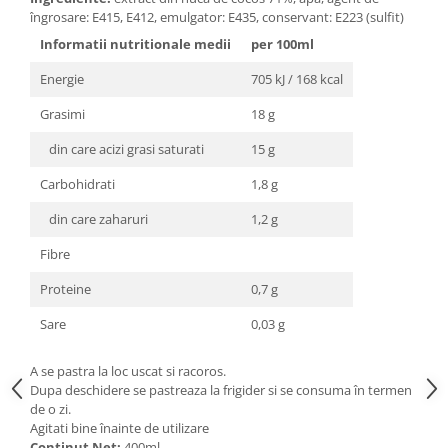
Seminte, fructe uscate, samburi
îngrosare: E415, E412, emulgator: E435, conservant: E223 (sulfit)
Mixuri, condimente si mirodenii
Informatii nutritionale medii
per 100ml
Mixuri
Energie
705 kJ / 168 kcal
Condimente
Mirodenii
Grasimi
18 g
Maioneza bio
din care acizi grasi saturati
15 g
Pesto Bio
Carbohidrati
1,8 g
Semipreparate
din care zaharuri
1,2 g
Specialitati si produse asiatice
Fibre
Proteine
0,7 g
Sare
0,03 g
A se pastra la loc uscat si racoros.
Dupa deschidere se pastreaza la frigider si se consuma în termen
de o zi.
Agitati bine înainte de utilizare
Continut Net:
400ml