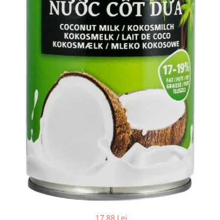
Ceai vrac
Ceaiuri diverse si accesorii
Bauturi
Apa
Sucuri
Vinuri, bere si alte bauturi
Siropuri naturale
Energizante
Carbogazoase
Siropuri Bio
Cacao si inlocuitori
Seminte bio pentru germinat
Seminte din plante oleaginoase
Superalimente bio
Fructe si legume Bio
Alimente de baza
17,88 Lei