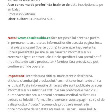
A se consuma de preferinta înainte de
data inscriptionata pe
ambalaj.
Produs în Vietnam
Distribuitor:
S.C.PRONAT S.R.L.
Nota:
www.cosultaubio.ro
face tot posibilul pentru a pastra
in permanenta acuratetea informatiilor din aceasta pagina, insa,
mai exista si cazuri (foarte putine) in care apar inadvertente.
Pozele prezentate pe site au un caracter informativ si nu
creeaza obligatii contractuale. Unele specificatii sau pretul pot fi
modificate de catre producator / furnizor fara preaviz sau pot
contine erori de operare.
Important:
Intotdeauna cititi cu mare atentie descrierea,
eticheta si ambalajul produsului / cosmeticelor inainte de a-l / a
le utiliza! Toate informatiile din acest site sunt publicate cu scop
informativ si nu substituie sfaturile sau prescriptiile medicului
dumneavoastra sau a oricarui personal medical calificat. Nu
trebuie sa folositi informatiile prezente in aceste pagini cu rolul de
a diagnostica / trata / recomanda produsele noastre in
orice probleme de sanatate ati avea sau in cazul unor boli. Nu