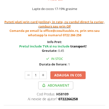
Cereale, fulgi din cereale, mic
dejun
Lapte de cocos 17-19% grasime
Lactate
Bauturi vegetale
Puteti plati prin card (online), in rate, cu cardul direct la curier,
ramburs sau prin OP
Orez, Faina si Premixuri
Comanda pe email la office@cosultaubio.ro, prin sms sau
Ulei, otet
whatsapp la numarul 0722 266 258
Produse din carne
Info Pret:
Sosuri, Ketchup bio
Pretul include TVA si nu include
transport
!
Greutate:
0.45
Pudre si prafuri
IN STOC
Supe
Durata de livrare:
1
Conserve, Pateuri, creme
tartinabile
ADAUGA IN COS
Masline
Leguminoase si seminte
ABONAMENT
Fermenti si gelifianti
Cod Produs:
HS8109
Produse din soia
Ai nevoie de ajutor?
0722266258
Sare si inlocuitori
Produse care inlocuiesc carnea