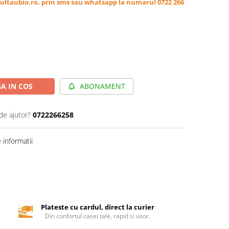
ultaubio.ro, prin sms sau whatsapp la numarul 0722 266
A IN COS
ABONAMENT
de ajutor?
0722266258
informatii
Plateste cu cardul, direct la curier
Din confortul casei tale, rapid si usor.