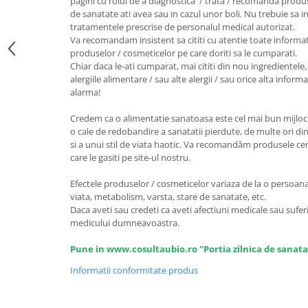
pagini cu rolul de a diagnostica / trata / recomanda produ
de sanatate ati avea sau in cazul unor boli. Nu trebuie sa i
Unt, alternativa unt
tratamentele prescrise de personalul medical autorizat.
Paine bio
Va recomandam insistent sa cititi cu atentie toate informat
Paste
produselor / cosmeticelor pe care doriti sa le cumparati.
Chiar daca le-ati cumparat, mai cititi din nou ingredientele, 
Terci bio
alergiile alimentare / sau alte alergii / sau orice alta infor
Dulciuri
alarma!
Ciocolata
Credem ca o alimentatie sanatoasa este cel mai bun mijloc 
Dulceturi, gemuri, compoturi
o cale de redobandire a sanatatii pierdute, de multe ori din
Creme
si a unui stil de viata haotic. Va recomandăm produsele certi
care le gasiti pe site-ul nostru.
Bomboane, Caramele si Jeleuri
Biscuiti si napolitane
Efectele produselor / cosmeticelor variaza de la o persoana l
viata, metabolism, varsta, stare de sanatate, etc.
Inghetata
Daca aveti sau credeti ca aveti afectiuni medicale sau suferi
Zahar si indulcitori
medicului dumneavoastra.
Batoane
Pune in www.cosultaubio.ro "Portia zilnica de sanata
Dulciuri bio
Guma de mestecat bio
Informatii conformitate produs
Snacksuri