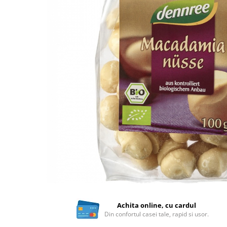
Ceai vrac
Ceaiuri diverse si accesorii
Bauturi
Apa
Sucuri
Vinuri, bere si alte bauturi
Siropuri naturale
Energizante
Carbogazoase
Siropuri Bio
Cacao si inlocuitori
Seminte bio pentru germinat
Seminte din plante oleaginoase
Superalimente bio
Fructe si legume Bio
Achita online, cu cardul
Din confortul casei tale, rapid si usor.
Alimente de baza