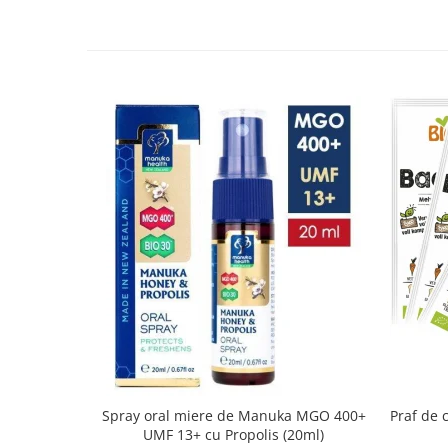
Seminte, fructe uscate, samburi
Mixuri, condimente si mirodenii
Mixuri
Condimente
Mirodenii
Maioneza bio
Pesto Bio
Semipreparate
Specialitati si produse asiatice
Spray oral miere de Manuka MGO 400+
Praf de 
UMF 13+ cu Propolis (20ml)