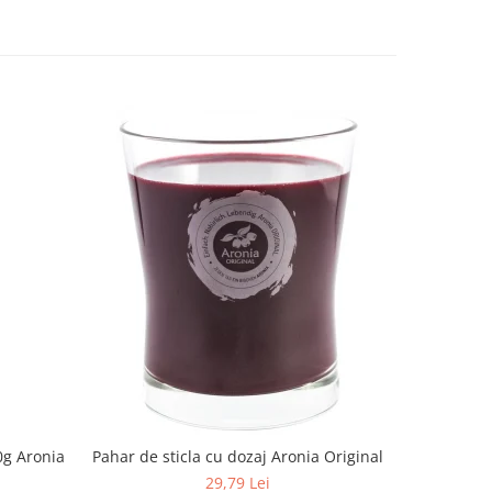
0g Aronia
Pahar de sticla cu dozaj Aronia Original
Pulbere 
29,79 Lei