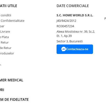
TII UTILE
DATE COMERCIALE
 conditii
S.C. HOME WORLD S.R.L.
P
e Confidentialitate
J40/8424/2012
par
RO30457234
 Livrare
Aleea Mostistea nr. 39, Sc.2,
Et. 1, Ap.39
 Plata
Sector 3, Bucuresti
e Retur
de Retur
Contacteaza-ne
Produselor
.
IMER MEDICAL
RI
 DE FIDELITATE