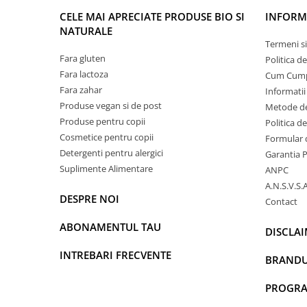
CELE MAI APRECIATE PRODUSE BIO SI
INFORMA
NATURALE
Termeni si
Fara gluten
Politica d
Fara lactoza
Cum Cum
Fara zahar
Informatii
Produse vegan si de post
Metode de
Produse pentru copii
Politica d
Cosmetice pentru copii
Formular 
Detergenti pentru alergici
Garantia 
Suplimente Alimentare
ANPC
A.N.S.V.S.A
DESPRE NOI
Contact
ABONAMENTUL TAU
DISCLA
INTREBARI FRECVENTE
BRANDU
PROGRAM