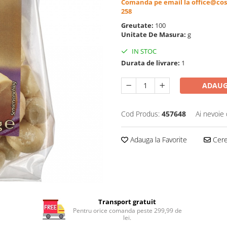
Comanda pe email la office@cos
258
Greutate:
100
Unitate De Masura:
g
IN STOC
Durata de livrare:
1
ADAUG
Cod Produs:
457648
Ai nevoie 
Adauga la Favorite
Cere 
Transport gratuit
Pentru orice comanda peste 299,99 de
lei.