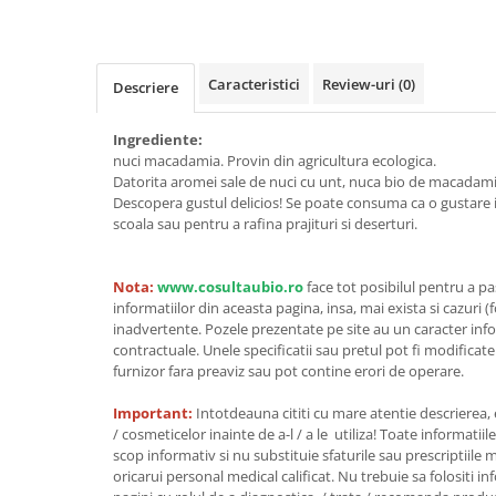
Cereale, fulgi din cereale, mic
dejun
Lactate
Caracteristici
Review-uri
(0)
Descriere
Bauturi vegetale
Orez, Faina si Premixuri
Ingrediente:
Ulei, otet
nuci macadamia. Provin din agricultura ecologica.
Produse din carne
Datorita aromei sale de nuci cu unt, nuca bio de macadamia
Descopera gustul delicios! Se poate consuma ca o gustare i
Sosuri, Ketchup bio
scoala sau pentru a rafina prajituri si deserturi.
Pudre si prafuri
Supe
Nota:
www.cosultaubio.ro
face tot posibilul pentru a p
Conserve, Pateuri, creme
informatiilor din aceasta pagina, insa, mai exista si cazuri (
tartinabile
inadvertente. Pozele prezentate pe site au un caracter info
Masline
contractuale. Unele specificatii sau pretul pot fi modificat
furnizor fara preaviz sau pot contine erori de operare.
Leguminoase si seminte
Fermenti si gelifianti
Important:
Intotdeauna cititi cu mare atentie descrierea,
Produse din soia
/ cosmeticelor inainte de a-l / a le utiliza! Toate informatiil
scop informativ si nu substituie sfaturile sau prescriptiil
Sare si inlocuitori
oricarui personal medical calificat. Nu trebuie sa folositi i
Produse care inlocuiesc carnea