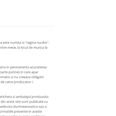
 este numita si "regina nucilor".
ntre mese, la locul de munca la
astra in permanenta acuratetea
foarte putine) in care apar
rmativ si nu creeaza obligatii
e de catre producator /
 eticheta si ambalajul produsului
e din acest site sunt publicate cu
e medicului dumneavoastra sau a
nformatiile prezente in aceste