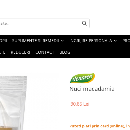
PII
SUPLIMENTE SI REMEDII
INGRIJIRE PERSONALA
PRO
ETE
REDUCERI
CONTACT
BLOG
Nuci macadamia
30,85 Lei
Puteti plati prin card (online), 