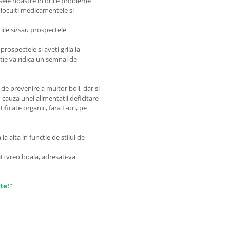
sele noastre in orice probleme
nlocuiti medicamentele si
iile si/sau prospectele
prospectele si aveti grija la
matie va ridica un semnal de
de prevenire a multor boli, dar si
 cauza unei alimentatii deficitare
ficate organic, fara E-uri, pe
a alta in functie de stilul de
ti vreo boala, adresati-va
te!"