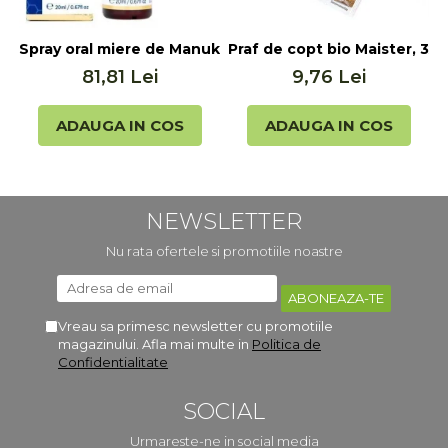
Spray oral miere de Manuka MGO 400+ UMF 13+ cu Propol
Praf de copt bio Maister, 3x
F
81,81 Lei
9,76 Lei
ADAUGA IN COS
ADAUGA IN COS
NEWSLETTER
Nu rata ofertele si promotiile noastre
Vreau sa primesc newsletter cu promotiile
magazinului. Afla mai multe in
Politica de
Confidentialitate
SOCIAL
Urmareste-ne in social media