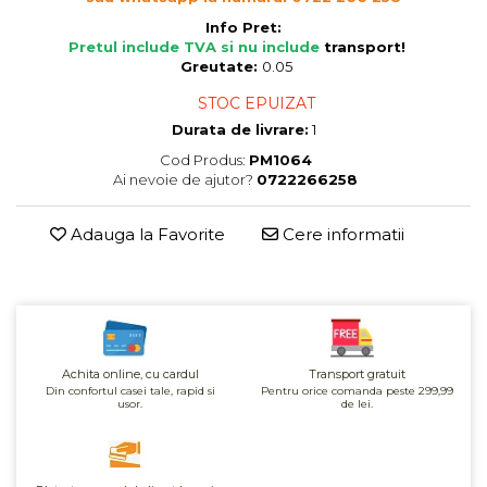
Cereale, fulgi din cereale, mic
Info Pret:
dejun
Pretul include TVA si nu include
transport
!
Lactate
Greutate:
0.05
Bauturi vegetale
STOC EPUIZAT
Orez, Faina si Premixuri
Durata de livrare:
1
Ulei, otet
Cod Produs:
PM1064
Produse din carne
Ai nevoie de ajutor?
0722266258
Sosuri, Ketchup bio
Adauga la Favorite
Cere informatii
Pudre si prafuri
Supe
Conserve, Pateuri, creme
tartinabile
Masline
Leguminoase si seminte
Achita online, cu cardul
Transport gratuit
Din confortul casei tale, rapid si
Pentru orice comanda peste 299,99
Fermenti si gelifianti
usor.
de lei.
Produse din soia
Sare si inlocuitori
Produse care inlocuiesc carnea