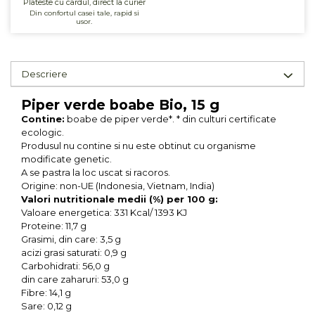
Plateste cu cardul, direct la curier
Din confortul casei tale, rapid si
Unt, alternativa unt
usor.
Paine bio
Paste
Terci bio
Descriere
Dulciuri
Piper verde boabe Bio, 15 g
Ciocolata
Contine:
boabe de piper verde*. * din culturi certificate
Dulceturi, gemuri, compoturi
ecologic.
Produsul nu contine si nu este obtinut cu organisme
Creme
modificate genetic.
Bomboane, Caramele si Jeleuri
A se pastra la loc uscat si racoros.
Biscuiti si napolitane
Origine: non-UE (Indonesia, Vietnam, India)
Valori nutritionale medii (%) per 100 g:
Inghetata
Valoare energetica: 331 Kcal/ 1393 KJ
Zahar si indulcitori
Proteine: 11,7 g
Batoane
Grasimi, din care: 3,5 g
acizi grasi saturati: 0,9 g
Dulciuri bio
Carbohidrati: 56,0 g
Guma de mestecat bio
din care zaharuri: 53,0 g
Fibre: 14,1 g
Snacksuri
Sare: 0,12 g