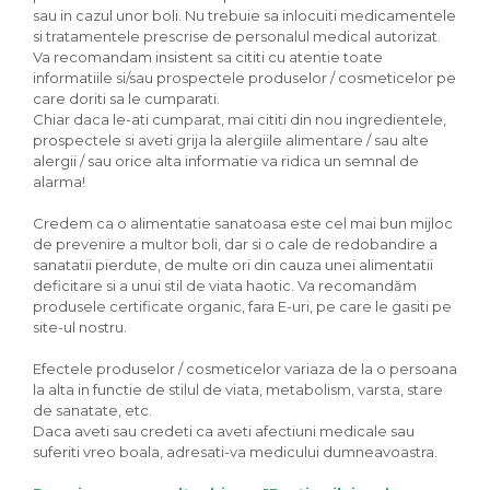
sau in cazul unor boli. Nu trebuie sa inlocuiti medicamentele
si tratamentele prescrise de personalul medical autorizat.
Va recomandam insistent sa cititi cu atentie toate
informatiile si/sau prospectele produselor / cosmeticelor pe
care doriti sa le cumparati.
Chiar daca le-ati cumparat, mai cititi din nou ingredientele,
prospectele si aveti grija la alergiile alimentare / sau alte
alergii / sau orice alta informatie va ridica un semnal de
alarma!
Credem ca o alimentatie sanatoasa este cel mai bun mijloc
de prevenire a multor boli, dar si o cale de redobandire a
sanatatii pierdute, de multe ori din cauza unei alimentatii
deficitare si a unui stil de viata haotic. Va recomandăm
produsele certificate organic, fara E-uri, pe care le gasiti pe
site-ul nostru.
Efectele produselor / cosmeticelor variaza de la o persoana
la alta in functie de stilul de viata, metabolism, varsta, stare
de sanatate, etc.
Daca aveti sau credeti ca aveti afectiuni medicale sau
suferiti vreo boala, adresati-va medicului dumneavoastra.