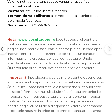
Seminte, fructe uscate, samburi
Valorile nutritionale sunt supuse variatiilor specifice
produselor naturale.
Mixuri, condimente si mirodenii
Pastrare:
într-un loc uscat si racoros.
Mixuri
Termen de valabilitate:
a se vedea data inscriptionata
pe ambalaj/eticheta.
Condimente
Distribuitor:
S.C. PRONAT S.R.L.
Mirodenii
Maioneza bio
Nota:
www.cosultaubio.ro
face tot posibilul pentru a
Pesto Bio
pastra in permanenta acuratetea informatiilor din aceasta
Semipreparate
pagina, insa, mai exista si cazuri (foarte putine) in care apar
inadvertente. Pozele prezentate pe site au un caracter
Specialitati si produse asiatice
informativ si nu creeaza obligatii contractuale. Unele
specificatii sau pretul pot fi modificate de catre producator
/ furnizor fara preaviz sau pot contine erori de operare.
Important:
Intotdeauna cititi cu mare atentie descrierea,
eticheta si ambalajul produsului / cosmeticelor inainte de a-l
/ a le utiliza! Toate informatiile din acest site sunt publicate
cu scop informativ si nu substituie sfaturile sau prescriptiile
medicului dumneavoastra sau a oricarui personal medical
calificat. Nu trebuie sa folositi informatiile prezente in
aceste pagini cu rolul de a diagnostica / trata / recomanda
produsele noastre in orice probleme de sanatate ati avea