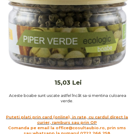
Ceai vrac
Ceaiuri diverse si accesorii
Bauturi
Apa
Sucuri
Vinuri, bere si alte bauturi
Siropuri naturale
Energizante
Carbogazoase
Siropuri Bio
15,03 Lei
Cacao si inlocuitori
Seminte bio pentru germinat
Aceste boabe sunt uscate astfel încât sa-si mentina culoarea
verde.
Seminte din plante oleaginoase
Superalimente bio
Puteti plati prin card (online), in rate, cu cardul direct la
Fructe si legume Bio
curier, ramburs sau prin OP
Comanda pe email la office@cosultaubio.ro, prin sms
Alimente de baza
sau whatsapp la numarul 0722 266 258