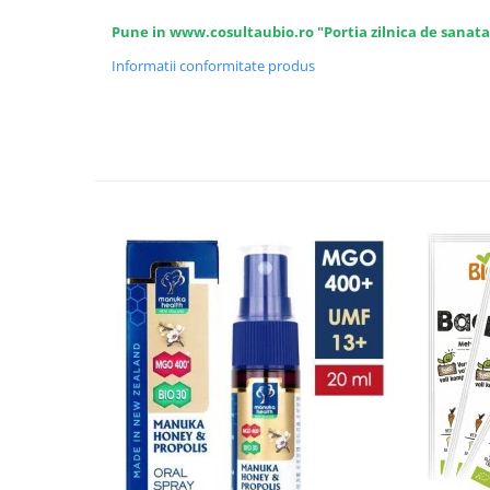
Seminte, fructe uscate, samburi
Pune in www.cosultaubio.ro "Portia zilnica de sanata
Mixuri, condimente si mirodenii
Informatii conformitate produs
Mixuri
Condimente
Mirodenii
Maioneza bio
Pesto Bio
Semipreparate
Specialitati si produse asiatice