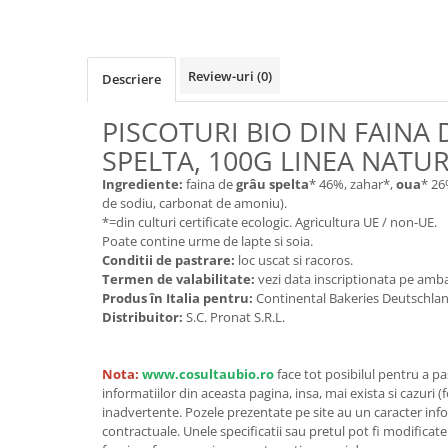
Cereale, fulgi din cereale, mic
dejun
Lactate
Review-uri
(0)
Descriere
Bauturi vegetale
Orez, Faina si Premixuri
PISCOTURI BIO DIN FAINA
Ulei, otet
SPELTA, 100G LINEA NATU
Produse din carne
Ingrediente:
faina de
grâu spelta
* 46%, zahar*,
oua
* 26
Sosuri, Ketchup bio
de sodiu, carbonat de amoniu).
Pudre si prafuri
*=din culturi certificate ecologic. Agricultura UE / non-UE.
Poate contine urme de lapte si soia.
Supe
Conditii de pastrare:
loc uscat si racoros.
Conserve, Pateuri, creme
Termen de valabilitate:
vezi data inscriptionata pe amba
tartinabile
Produs în Italia pentru:
Continental Bakeries Deutschl
Masline
Distribuitor:
S.C. Pronat S.R.L.
Leguminoase si seminte
Fermenti si gelifianti
Nota:
www.cosultaubio.ro
face tot posibilul pentru a p
Produse din soia
informatiilor din aceasta pagina, insa, mai exista si cazuri (
inadvertente. Pozele prezentate pe site au un caracter info
Sare si inlocuitori
contractuale. Unele specificatii sau pretul pot fi modificat
Produse care inlocuiesc carnea