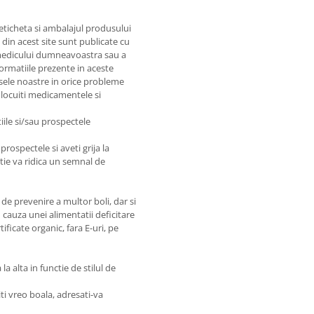
 eticheta si ambalajul produsului
e din acest site sunt publicate cu
e medicului dumneavoastra sau a
nformatiile prezente in aceste
sele noastre in orice probleme
nlocuiti medicamentele si
iile si/sau prospectele
prospectele si aveti grija la
matie va ridica un semnal de
de prevenire a multor boli, dar si
 cauza unei alimentatii deficitare
ficate organic, fara E-uri, pe
a alta in functie de stilul de
ti vreo boala, adresati-va