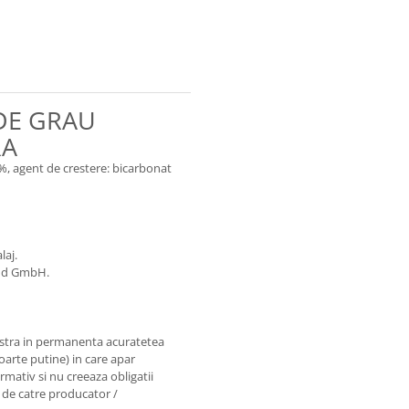
 DE GRAU
RA
%, agent de crestere: bicarbonat
laj.
and GmbH.
astra in permanenta acuratetea
foarte putine) in care apar
rmativ si nu creeaza obligatii
e de catre producator /