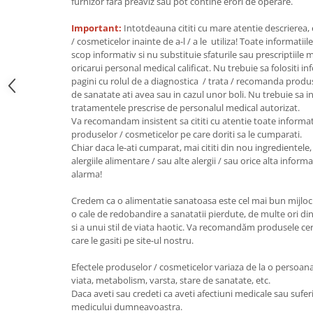
furnizor fara preaviz sau pot contine erori de operare.
Unt, alternativa unt
Important:
Intotdeauna cititi cu mare atentie descrierea,
Paine bio
/ cosmeticelor inainte de a-l / a le utiliza! Toate informatiil
Paste
scop informativ si nu substituie sfaturile sau prescriptiil
oricarui personal medical calificat. Nu trebuie sa folositi i
Terci bio
pagini cu rolul de a diagnostica / trata / recomanda produ
Dulciuri
de sanatate ati avea sau in cazul unor boli. Nu trebuie sa i
tratamentele prescrise de personalul medical autorizat.
Ciocolata
Va recomandam insistent sa cititi cu atentie toate informat
Dulceturi, gemuri, compoturi
produselor / cosmeticelor pe care doriti sa le cumparati.
Creme
Chiar daca le-ati cumparat, mai cititi din nou ingredientele, 
alergiile alimentare / sau alte alergii / sau orice alta infor
Bomboane, Caramele si Jeleuri
alarma!
Biscuiti si napolitane
Inghetata
Credem ca o alimentatie sanatoasa este cel mai bun mijloc 
o cale de redobandire a sanatatii pierdute, de multe ori din
Zahar si indulcitori
si a unui stil de viata haotic. Va recomandăm produsele certi
Batoane
care le gasiti pe site-ul nostru.
Dulciuri bio
Efectele produselor / cosmeticelor variaza de la o persoana l
Guma de mestecat bio
viata, metabolism, varsta, stare de sanatate, etc.
Snacksuri
Daca aveti sau credeti ca aveti afectiuni medicale sau suferi
medicului dumneavoastra.