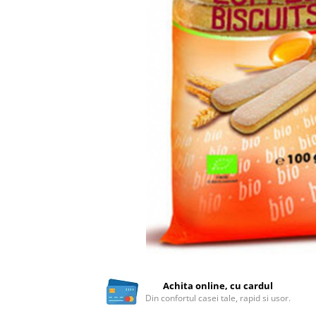
Ceai vrac
Ceaiuri diverse si accesorii
Bauturi
Apa
Sucuri
Vinuri, bere si alte bauturi
Siropuri naturale
Energizante
Carbogazoase
Siropuri Bio
Cacao si inlocuitori
Seminte bio pentru germinat
Seminte din plante oleaginoase
Superalimente bio
Fructe si legume Bio
Achita online, cu cardul
Din confortul casei tale, rapid si usor.
Alimente de baza