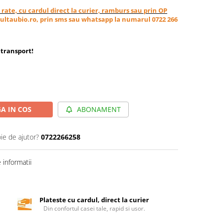
in rate, cu cardul direct la curier, ramburs sau prin OP
ultaubio.ro, prin sms sau whatsapp la numarul 0722 266
transport
!
A IN COS
ABONAMENT
ie de ajutor?
0722266258
informatii
Plateste cu cardul, direct la curier
Din confortul casei tale, rapid si usor.