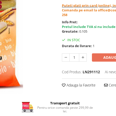
Puteti plati prin card (online), 
Comanda pe email la office@cos
258
Info Pret:
Pretul include TVA si nu include
Greutate:
0.105
IN STOC
Durata de livrare:
1
ADAUG
Cod Produs:
LN291112
Ai nevo
Adauga la Favorite
Cere 
Transport gratuit
Pentru orice comanda peste 299,99 de
lei.