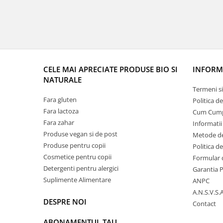
CELE MAI APRECIATE PRODUSE BIO SI
INFORMA
NATURALE
Termeni si
Fara gluten
Politica d
Fara lactoza
Cum Cum
Fara zahar
Informatii
Produse vegan si de post
Metode de
Produse pentru copii
Politica d
Cosmetice pentru copii
Formular 
Detergenti pentru alergici
Garantia 
Suplimente Alimentare
ANPC
A.N.S.V.S.A
DESPRE NOI
Contact
ABONAMENTUL TAU