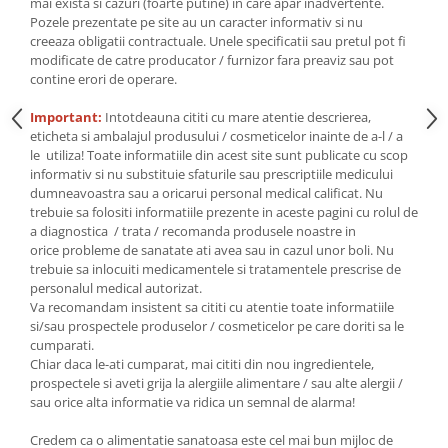
Seminte, fructe uscate, samburi
mai exista si cazuri (foarte putine) in care apar inadvertente.
Pozele prezentate pe site au un caracter informativ si nu
Mixuri, condimente si mirodenii
creeaza obligatii contractuale. Unele specificatii sau pretul pot fi
modificate de catre producator / furnizor fara preaviz sau pot
Mixuri
contine erori de operare.
Condimente
Mirodenii
Important:
Intotdeauna cititi cu mare atentie descrierea,
eticheta si ambalajul produsului / cosmeticelor inainte de a-l / a
Maioneza bio
le utiliza! Toate informatiile din acest site sunt publicate cu scop
Pesto Bio
informativ si nu substituie sfaturile sau prescriptiile medicului
Semipreparate
dumneavoastra sau a oricarui personal medical calificat. Nu
trebuie sa folositi informatiile prezente in aceste pagini cu rolul de
Specialitati si produse asiatice
a diagnostica / trata / recomanda produsele noastre in
orice probleme de sanatate ati avea sau in cazul unor boli. Nu
trebuie sa inlocuiti medicamentele si tratamentele prescrise de
personalul medical autorizat.
Va recomandam insistent sa cititi cu atentie toate informatiile
si/sau prospectele produselor / cosmeticelor pe care doriti sa le
cumparati.
Chiar daca le-ati cumparat, mai cititi din nou ingredientele,
prospectele si aveti grija la alergiile alimentare / sau alte alergii /
sau orice alta informatie va ridica un semnal de alarma!
Credem ca o alimentatie sanatoasa este cel mai bun mijloc de