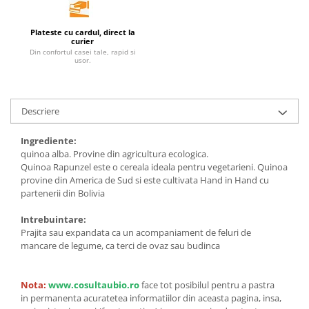
Unt, alternativa unt
Plateste cu cardul, direct la
Paine bio
curier
Paste
Din confortul casei tale, rapid si
usor.
Terci bio
Dulciuri
Ciocolata
Descriere
Dulceturi, gemuri, compoturi
Ingrediente:
Creme
quinoa alba. Provine din agricultura ecologica.
Bomboane, Caramele si Jeleuri
Quinoa Rapunzel este o cereala ideala pentru vegetarieni.
Quinoa
provine din
America de Sud
si
este
cultivata
Hand in Hand cu
Biscuiti si napolitane
partenerii din
Bolivia
Inghetata
Zahar si indulcitori
Intrebuintare:
Prajita
sau
expandata
ca
un
acompaniament
de
feluri de
Batoane
mancare
de legume
,
ca
terci de ovaz
sau
budinca
Dulciuri bio
Guma de mestecat bio
Nota:
www.cosultaubio.ro
face tot posibilul pentru a pastra
Snacksuri
in permanenta acuratetea informatiilor din aceasta pagina, insa,