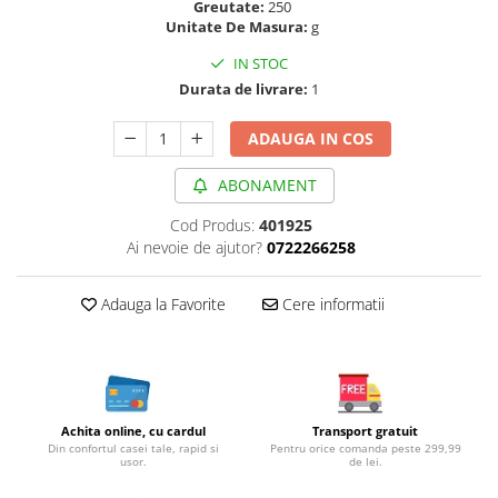
Greutate:
250
Cereale, fulgi din cereale, mic
Unitate De Masura:
g
dejun
IN STOC
Lactate
Durata de livrare:
1
Bauturi vegetale
Orez, Faina si Premixuri
ADAUGA IN COS
Ulei, otet
Produse din carne
ABONAMENT
Sosuri, Ketchup bio
Cod Produs:
401925
Pudre si prafuri
Ai nevoie de ajutor?
0722266258
Supe
Conserve, Pateuri, creme
Adauga la Favorite
Cere informatii
tartinabile
Masline
Leguminoase si seminte
Fermenti si gelifianti
Achita online, cu cardul
Transport gratuit
Produse din soia
Din confortul casei tale, rapid si
Pentru orice comanda peste 299,99
usor.
de lei.
Sare si inlocuitori
Produse care inlocuiesc carnea