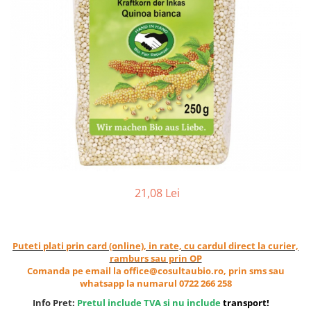
Ceai vrac
Ceaiuri diverse si accesorii
Bauturi
Apa
Sucuri
Vinuri, bere si alte bauturi
Siropuri naturale
Energizante
Carbogazoase
Siropuri Bio
21,08 Lei
Cacao si inlocuitori
Seminte bio pentru germinat
Seminte din plante oleaginoase
Puteti plati prin card (online), in rate, cu cardul direct la curier,
Superalimente bio
ramburs sau prin OP
Comanda pe email la office@cosultaubio.ro, prin sms sau
Fructe si legume Bio
whatsapp la numarul 0722 266 258
Alimente de baza
Info Pret:
Pretul include TVA si nu include
transport
!