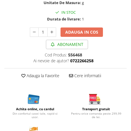
Unitate De Masura:
g
Cereale, fulgi din cereale, mic
dejun
IN STOC
Lactate
Durata de livrare:
1
Bauturi vegetale
ADAUGA IN COS
Orez, Faina si Premixuri
Ulei, otet
ABONAMENT
Produse din carne
Cod Produs:
556468
Sosuri, Ketchup bio
Ai nevoie de ajutor?
0722266258
Pudre si prafuri
Supe
Adauga la Favorite
Cere informatii
Conserve, Pateuri, creme
tartinabile
Masline
Leguminoase si seminte
Fermenti si gelifianti
Achita online, cu cardul
Transport gratuit
Din confortul casei tale, rapid si
Pentru orice comanda peste 299,99
Produse din soia
usor.
de lei.
Sare si inlocuitori
Produse care inlocuiesc carnea