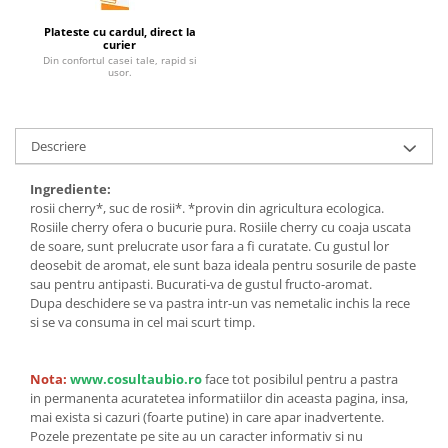
Unt, alternativa unt
Plateste cu cardul, direct la
curier
Paine bio
Din confortul casei tale, rapid si
usor.
Paste
Terci bio
Dulciuri
Descriere
Ciocolata
Dulceturi, gemuri, compoturi
Ingrediente:
rosii cherry*, suc de rosii*. *provin din agricultura ecologica.
Creme
Rosiile cherry ofera o bucurie pura. Rosiile cherry cu coaja uscata
Bomboane, Caramele si Jeleuri
de soare, sunt prelucrate usor fara a fi curatate. Cu gustul lor
Biscuiti si napolitane
deosebit de aromat, ele sunt baza ideala pentru sosurile de paste
sau pentru antipasti. Bucurati-va de gustul fructo-aromat.
Inghetata
Dupa deschidere se va pastra intr-un vas nemetalic inchis la rece
Zahar si indulcitori
si se va consuma in cel mai scurt timp.
Batoane
Dulciuri bio
Nota:
www.cosultaubio.ro
face tot posibilul pentru a pastra
Guma de mestecat bio
in permanenta acuratetea informatiilor din aceasta pagina, insa,
mai exista si cazuri (foarte putine) in care apar inadvertente.
Snacksuri
Pozele prezentate pe site au un caracter informativ si nu