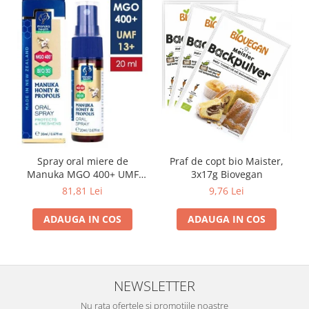
Spray oral miere de
Praf de copt bio Maister,
Manuka MGO 400+ UMF
3x17g Biovegan
13+ cu Propolis (20ml)
81,81 Lei
9,76 Lei
ADAUGA IN COS
ADAUGA IN COS
NEWSLETTER
Nu rata ofertele si promotiile noastre