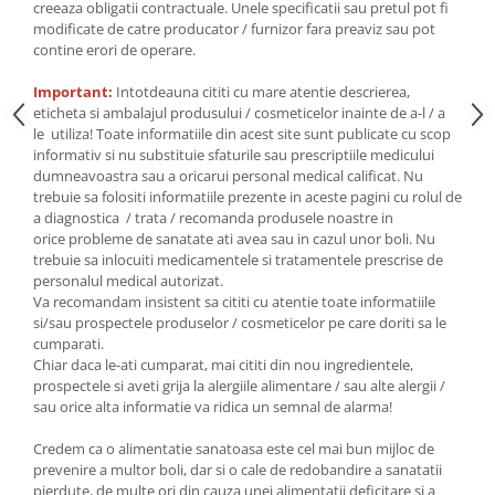
Seminte, fructe uscate, samburi
creeaza obligatii contractuale. Unele specificatii sau pretul pot fi
modificate de catre producator / furnizor fara preaviz sau pot
Mixuri, condimente si mirodenii
contine erori de operare.
Mixuri
Important:
Intotdeauna cititi cu mare atentie descrierea,
Condimente
eticheta si ambalajul produsului / cosmeticelor inainte de a-l / a
Mirodenii
le utiliza! Toate informatiile din acest site sunt publicate cu scop
informativ si nu substituie sfaturile sau prescriptiile medicului
Maioneza bio
dumneavoastra sau a oricarui personal medical calificat. Nu
Pesto Bio
trebuie sa folositi informatiile prezente in aceste pagini cu rolul de
Semipreparate
a diagnostica / trata / recomanda produsele noastre in
orice probleme de sanatate ati avea sau in cazul unor boli. Nu
Specialitati si produse asiatice
trebuie sa inlocuiti medicamentele si tratamentele prescrise de
personalul medical autorizat.
Va recomandam insistent sa cititi cu atentie toate informatiile
si/sau prospectele produselor / cosmeticelor pe care doriti sa le
cumparati.
Chiar daca le-ati cumparat, mai cititi din nou ingredientele,
prospectele si aveti grija la alergiile alimentare / sau alte alergii /
sau orice alta informatie va ridica un semnal de alarma!
Credem ca o alimentatie sanatoasa este cel mai bun mijloc de
prevenire a multor boli, dar si o cale de redobandire a sanatatii
pierdute, de multe ori din cauza unei alimentatii deficitare si a