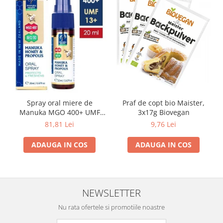
Spray oral miere de
Praf de copt bio Maister,
Manuka MGO 400+ UMF
3x17g Biovegan
13+ cu Propolis (20ml)
81,81 Lei
9,76 Lei
ADAUGA IN COS
ADAUGA IN COS
NEWSLETTER
Nu rata ofertele si promotiile noastre