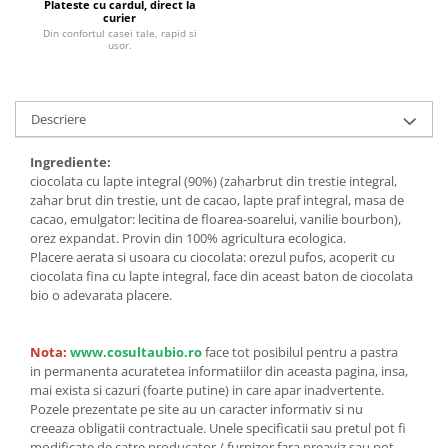
Plateste cu cardul, direct la
curier
Unt, alternativa unt
Din confortul casei tale, rapid si
usor.
Paine bio
Paste
Terci bio
Descriere
Dulciuri
Ciocolata
Ingrediente:
ciocolata cu lapte integral (90%) (zaharbrut din trestie integral,
Dulceturi, gemuri, compoturi
zahar brut din trestie, unt de cacao, lapte praf integral, masa de
Creme
cacao, emulgator: lecitina de floarea-soarelui, vanilie bourbon),
Bomboane, Caramele si Jeleuri
orez expandat. Provin din 100% agricultura ecologica.
Placere aerata si usoara cu ciocolata: orezul pufos, acoperit cu
Biscuiti si napolitane
ciocolata fina cu lapte integral, face din aceast baton de ciocolata
Inghetata
bio o adevarata placere.
Zahar si indulcitori
Batoane
Nota:
www.cosultaubio.ro
face tot posibilul pentru a pastra
Dulciuri bio
in permanenta acuratetea informatiilor din aceasta pagina, insa,
mai exista si cazuri (foarte putine) in care apar inadvertente.
Guma de mestecat bio
Pozele prezentate pe site au un caracter informativ si nu
Snacksuri
creeaza obligatii contractuale. Unele specificatii sau pretul pot fi
modificate de catre producator / furnizor fara preaviz sau pot