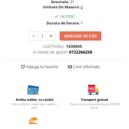
Greutate:
21
Cereale, fulgi din cereale, mic
Unitate De Masura:
g
dejun
IN STOC
Lactate
Durata de livrare:
1
Bauturi vegetale
Orez, Faina si Premixuri
ADAUGA IN COS
Ulei, otet
Cod Produs:
1430605
Produse din carne
Ai nevoie de ajutor?
0722266258
Sosuri, Ketchup bio
Pudre si prafuri
Adauga la Favorite
Cere informatii
Supe
Conserve, Pateuri, creme
tartinabile
Masline
Leguminoase si seminte
Achita online, cu cardul
Transport gratuit
Din confortul casei tale, rapid si
Pentru orice comanda peste 299,99
Fermenti si gelifianti
usor.
de lei.
Produse din soia
Sare si inlocuitori
Produse care inlocuiesc carnea