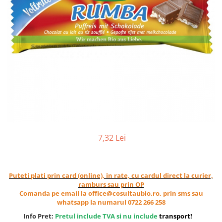
Ceai vrac
Ceaiuri diverse si accesorii
Bauturi
Apa
Sucuri
Vinuri, bere si alte bauturi
Siropuri naturale
Energizante
Carbogazoase
Siropuri Bio
7,32 Lei
Cacao si inlocuitori
Seminte bio pentru germinat
Seminte din plante oleaginoase
Puteti plati prin card (online), in rate, cu cardul direct la curier,
Superalimente bio
ramburs sau prin OP
Comanda pe email la office@cosultaubio.ro, prin sms sau
Fructe si legume Bio
whatsapp la numarul 0722 266 258
Alimente de baza
Info Pret:
Pretul include TVA si nu include
transport
!