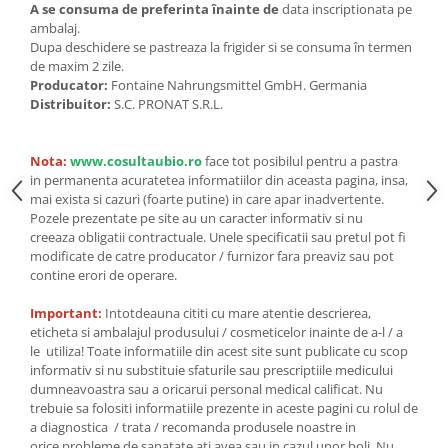
Seminte, fructe uscate, samburi
A se consuma de preferinta înainte de
data inscriptionata pe
ambalaj.
Mixuri, condimente si mirodenii
Dupa deschidere se pastreaza la frigider si se consuma în termen
Mixuri
de maxim 2 zile.
Producator:
Fontaine Nahrungsmittel GmbH. Germania
Condimente
Distribuitor:
S.C. PRONAT S.R.L.
Mirodenii
Maioneza bio
Nota:
www.cosultaubio.ro
face tot posibilul pentru a pastra
Pesto Bio
in permanenta acuratetea informatiilor din aceasta pagina, insa,
Semipreparate
mai exista si cazuri (foarte putine) in care apar inadvertente.
Pozele prezentate pe site au un caracter informativ si nu
Specialitati si produse asiatice
creeaza obligatii contractuale. Unele specificatii sau pretul pot fi
modificate de catre producator / furnizor fara preaviz sau pot
contine erori de operare.
Important:
Intotdeauna cititi cu mare atentie descrierea,
eticheta si ambalajul produsului / cosmeticelor inainte de a-l / a
le utiliza! Toate informatiile din acest site sunt publicate cu scop
informativ si nu substituie sfaturile sau prescriptiile medicului
dumneavoastra sau a oricarui personal medical calificat. Nu
trebuie sa folositi informatiile prezente in aceste pagini cu rolul de
a diagnostica / trata / recomanda produsele noastre in
orice probleme de sanatate ati avea sau in cazul unor boli. Nu