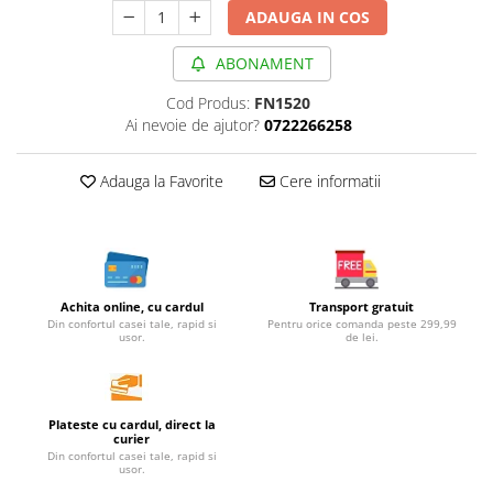
Cereale, fulgi din cereale, mic
ADAUGA IN COS
dejun
ABONAMENT
Lactate
Bauturi vegetale
Cod Produs:
FN1520
Orez, Faina si Premixuri
Ai nevoie de ajutor?
0722266258
Ulei, otet
Adauga la Favorite
Cere informatii
Produse din carne
Sosuri, Ketchup bio
Pudre si prafuri
Supe
Conserve, Pateuri, creme
Achita online, cu cardul
Transport gratuit
tartinabile
Din confortul casei tale, rapid si
Pentru orice comanda peste 299,99
usor.
de lei.
Masline
Leguminoase si seminte
Fermenti si gelifianti
Plateste cu cardul, direct la
Produse din soia
curier
Din confortul casei tale, rapid si
Sare si inlocuitori
usor.
Produse care inlocuiesc carnea