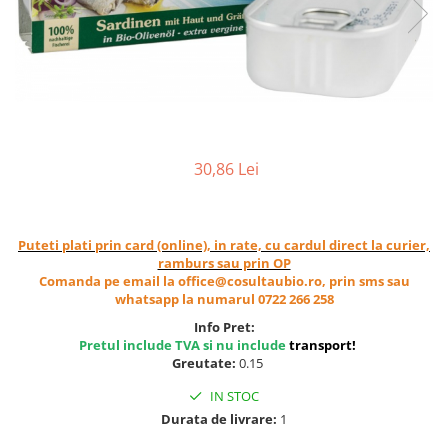
Ceai vrac
Ceaiuri diverse si accesorii
Bauturi
Apa
Sucuri
Vinuri, bere si alte bauturi
30,86 Lei
Siropuri naturale
Energizante
Carbogazoase
Puteti plati prin card (online), in rate, cu cardul direct la curier,
Siropuri Bio
ramburs sau prin OP
Cacao si inlocuitori
Comanda pe email la office@cosultaubio.ro, prin sms sau
whatsapp la numarul 0722 266 258
Seminte bio pentru germinat
Info Pret:
Seminte din plante oleaginoase
Pretul include TVA si nu include
transport
!
Greutate:
0.15
Superalimente bio
IN STOC
Fructe si legume Bio
Durata de livrare:
1
Alimente de baza