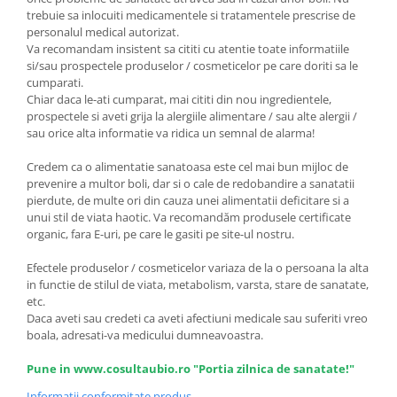
trebuie sa inlocuiti medicamentele si tratamentele prescrise de
personalul medical autorizat.
Va recomandam insistent sa cititi cu atentie toate informatiile
si/sau prospectele produselor / cosmeticelor pe care doriti sa le
cumparati.
Chiar daca le-ati cumparat, mai cititi din nou ingredientele,
prospectele si aveti grija la alergiile alimentare / sau alte alergii /
sau orice alta informatie va ridica un semnal de alarma!
Credem ca o alimentatie sanatoasa este cel mai bun mijloc de
prevenire a multor boli, dar si o cale de redobandire a sanatatii
pierdute, de multe ori din cauza unei alimentatii deficitare si a
unui stil de viata haotic. Va recomandăm produsele certificate
organic, fara E-uri, pe care le gasiti pe site-ul nostru.
Efectele produselor / cosmeticelor variaza de la o persoana la alta
in functie de stilul de viata, metabolism, varsta, stare de sanatate,
etc.
Daca aveti sau credeti ca aveti afectiuni medicale sau suferiti vreo
boala, adresati-va medicului dumneavoastra.
Pune in www.cosultaubio.ro "Portia zilnica de sanatate!"
Informatii conformitate produs