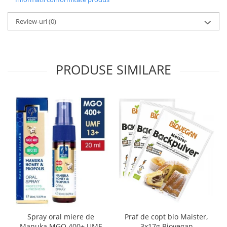
Review-uri
(0)
PRODUSE SIMILARE
Spray oral miere de
Praf de copt bio Maister,
Manuka MGO 400+ UMF
3x17g Biovegan