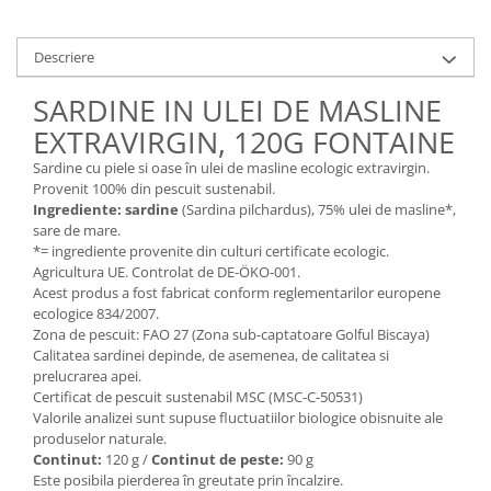
Unt, alternativa unt
Paine bio
Descriere
Paste
SARDINE IN ULEI DE MASLINE
Terci bio
EXTRAVIRGIN, 120G FONTAINE
Dulciuri
Sardine cu piele si oase în ulei de masline ecologic extravirgin.
Ciocolata
Provenit 100% din pescuit sustenabil.
Dulceturi, gemuri, compoturi
Ingrediente:
sardine
(Sardina pilchardus), 75% ulei de masline*,
Creme
sare de mare.
*= ingrediente provenite din culturi certificate ecologic.
Bomboane, Caramele si Jeleuri
Agricultura UE. Controlat de DE-ÖKO-001.
Biscuiti si napolitane
Acest produs a fost fabricat conform reglementarilor europene
ecologice 834/2007.
Inghetata
Zona de pescuit: FAO 27 (Zona sub-captatoare Golful Biscaya)
Zahar si indulcitori
Calitatea sardinei depinde, de asemenea, de calitatea si
Batoane
prelucrarea apei.
Certificat de pescuit sustenabil MSC (MSC-C-50531)
Dulciuri bio
Valorile analizei sunt supuse fluctuatiilor biologice obisnuite ale
Guma de mestecat bio
produselor naturale.
Snacksuri
Continut:
120 g /
Continut de peste:
90 g
Este posibila pierderea în greutate prin încalzire.