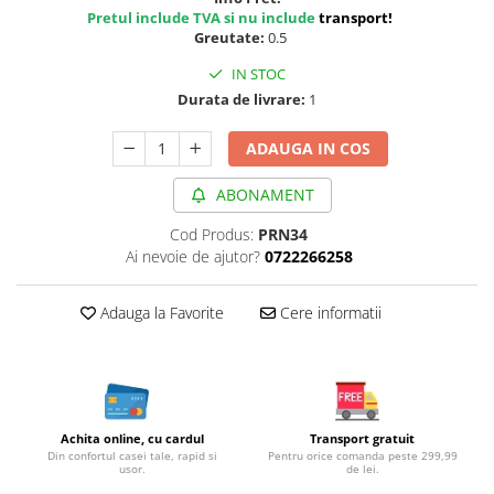
Cereale, fulgi din cereale, mic
Pretul include TVA si nu include
transport
!
dejun
Greutate:
0.5
Lactate
IN STOC
Bauturi vegetale
Durata de livrare:
1
Orez, Faina si Premixuri
ADAUGA IN COS
Ulei, otet
Produse din carne
ABONAMENT
Sosuri, Ketchup bio
Cod Produs:
PRN34
Pudre si prafuri
Ai nevoie de ajutor?
0722266258
Supe
Conserve, Pateuri, creme
Adauga la Favorite
Cere informatii
tartinabile
Masline
Leguminoase si seminte
Fermenti si gelifianti
Produse din soia
Achita online, cu cardul
Transport gratuit
Din confortul casei tale, rapid si
Pentru orice comanda peste 299,99
Sare si inlocuitori
usor.
de lei.
Produse care inlocuiesc carnea