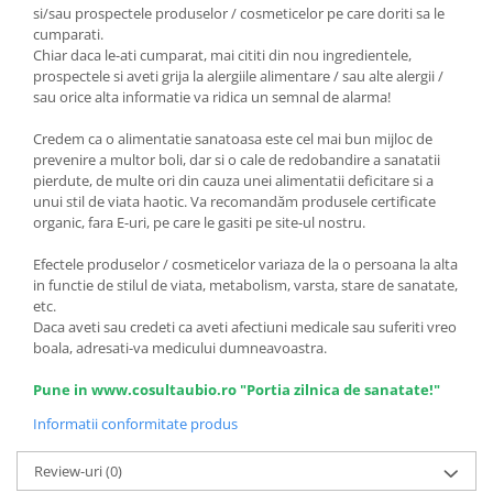
si/sau prospectele produselor / cosmeticelor pe care doriti sa le
cumparati.
Chiar daca le-ati cumparat, mai cititi din nou ingredientele,
prospectele si aveti grija la alergiile alimentare / sau alte alergii /
sau orice alta informatie va ridica un semnal de alarma!
Credem ca o alimentatie sanatoasa este cel mai bun mijloc de
prevenire a multor boli, dar si o cale de redobandire a sanatatii
pierdute, de multe ori din cauza unei alimentatii deficitare si a
unui stil de viata haotic. Va recomandăm produsele certificate
organic, fara E-uri, pe care le gasiti pe site-ul nostru.
Efectele produselor / cosmeticelor variaza de la o persoana la alta
in functie de stilul de viata, metabolism, varsta, stare de sanatate,
etc.
Daca aveti sau credeti ca aveti afectiuni medicale sau suferiti vreo
boala, adresati-va medicului dumneavoastra.
Pune in www.cosultaubio.ro "Portia zilnica de sanatate!"
Informatii conformitate produs
Review-uri
(0)