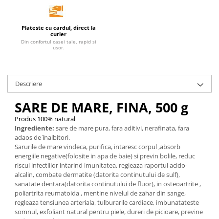
Unt, alternativa unt
Paine bio
Plateste cu cardul, direct la
curier
Paste
Din confortul casei tale, rapid si
usor.
Terci bio
Dulciuri
Ciocolata
Descriere
Dulceturi, gemuri, compoturi
Creme
SARE DE MARE, FINA, 500 g
Bomboane, Caramele si Jeleuri
Produs 100% natural
Biscuiti si napolitane
Ingrediente:
sare de mare pura, fara aditivi, nerafinata, fara
adaos de înalbitori.
Inghetata
Sarurile de mare vindeca, purifica, intaresc corpul ,absorb
Zahar si indulcitori
energiile negative(folosite in apa de baie) si previn bolile, reduc
riscul infectiilor intarind imunitatea, regleaza raportul acido-
Batoane
alcalin, combate dermatite (datorita continutului de sulf),
Dulciuri bio
sanatate dentara(datorita continutului de fluor), in osteoartrite ,
Guma de mestecat bio
poliartrita reumatoida , mentine nivelul de zahar din sange,
regleaza tensiunea arteriala, tulburarile cardiace, imbunatateste
Snacksuri
somnul, exfoliant natural pentru piele, dureri de picioare, previne