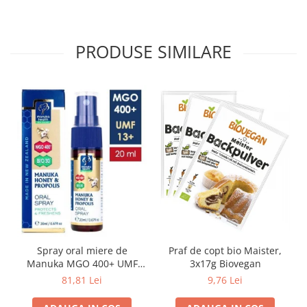
PRODUSE SIMILARE
Spray oral miere de
Praf de copt bio Maister,
Manuka MGO 400+ UMF
3x17g Biovegan
13+ cu Propolis (20ml)
81,81 Lei
9,76 Lei