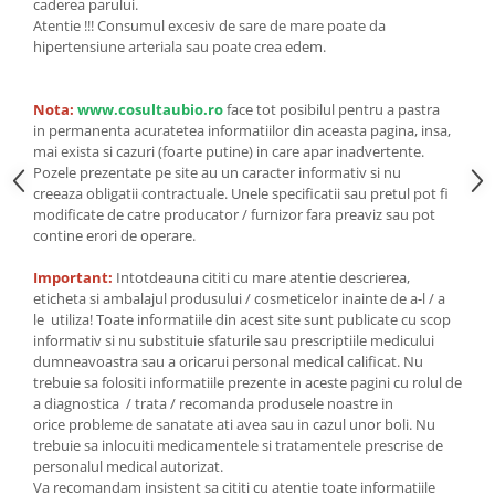
Seminte, fructe uscate, samburi
caderea parului.
Atentie !!! Consumul excesiv de sare de mare poate da
Mixuri, condimente si mirodenii
hipertensiune arteriala sau poate crea edem.
Mixuri
Condimente
Nota:
www.cosultaubio.ro
face tot posibilul pentru a pastra
Mirodenii
in permanenta acuratetea informatiilor din aceasta pagina, insa,
mai exista si cazuri (foarte putine) in care apar inadvertente.
Maioneza bio
Pozele prezentate pe site au un caracter informativ si nu
Pesto Bio
creeaza obligatii contractuale. Unele specificatii sau pretul pot fi
Semipreparate
modificate de catre producator / furnizor fara preaviz sau pot
contine erori de operare.
Specialitati si produse asiatice
Important:
Intotdeauna cititi cu mare atentie descrierea,
eticheta si ambalajul produsului / cosmeticelor inainte de a-l / a
le utiliza! Toate informatiile din acest site sunt publicate cu scop
informativ si nu substituie sfaturile sau prescriptiile medicului
dumneavoastra sau a oricarui personal medical calificat. Nu
trebuie sa folositi informatiile prezente in aceste pagini cu rolul de
a diagnostica / trata / recomanda produsele noastre in
orice probleme de sanatate ati avea sau in cazul unor boli. Nu
trebuie sa inlocuiti medicamentele si tratamentele prescrise de
personalul medical autorizat.
Va recomandam insistent sa cititi cu atentie toate informatiile