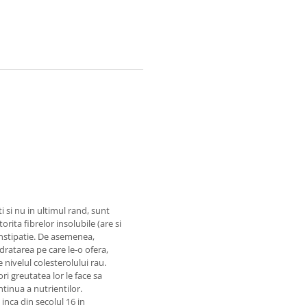
i si nu in ultimul rand, sunt
rita fibrelor insolubile (are si
constipatie. De asemenea,
idratarea pe care le-o ofera,
 nivelul colesterolului rau.
i greutatea lor le face sa
ntinua a nutrientilor.
 inca din secolul 16 in