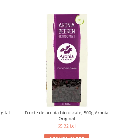
rgital
Fructe de aronia bio uscate, 500g Aronia
Pahar de s
Original
65,32 Lei