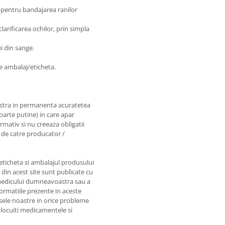
i pentru bandajarea ranilor
larificarea ochilor, prin simpla
i din sange.
e ambalaj/eticheta.
astra in permanenta acuratetea
foarte putine) in care apar
rmativ si nu creeaza obligatii
e de catre producator /
 eticheta si ambalajul produsului
e din acest site sunt publicate cu
e medicului dumneavoastra sau a
nformatiile prezente in aceste
sele noastre in orice probleme
nlocuiti medicamentele si