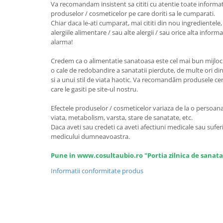
Va recomandam insistent sa cititi cu atentie toate informat
produselor / cosmeticelor pe care doriti sa le cumparati.
Chiar daca le-ati cumparat, mai cititi din nou ingredientele, 
alergiile alimentare / sau alte alergii / sau orice alta infor
alarma!
Credem ca o alimentatie sanatoasa este cel mai bun mijloc 
o cale de redobandire a sanatatii pierdute, de multe ori din
si a unui stil de viata haotic. Va recomandăm produsele certi
care le gasiti pe site-ul nostru.
Efectele produselor / cosmeticelor variaza de la o persoana l
viata, metabolism, varsta, stare de sanatate, etc.
Daca aveti sau credeti ca aveti afectiuni medicale sau suferi
medicului dumneavoastra.
Pune in www.cosultaubio.ro "Portia zilnica de sanata
Informatii conformitate produs