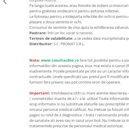
Seminte, fructe uscate, samburi
corpului nostru.
Pe langa toate acestea, erau folosite de indieni si misionar
Mixuri, condimente si mirodenii
pentru grabirea vindecarii si pentru evitarea infectiei.
Le foloseau pentru a indeparta infectiile din ochi si pentru c
Mixuri
plasare a doua seminte in ochi.
Condimente
Consumul de seminte de chia ajuta la echilibrarea zaharulu
Mirodenii
Pastrare:
într-un loc uscat si racoros.
Termen de valabilitate:
a se vedea data inscriptionata p
Maioneza bio
Distribuitor:
S.C. PRONAT S.R.L.
Pesto Bio
Semipreparate
Nota:
www.cosultaubio.ro
face tot posibilul pentru a p
Specialitati si produse asiatice
informatiilor din aceasta pagina, insa, mai exista si cazuri (
inadvertente. Pozele prezentate pe site au un caracter info
contractuale. Unele specificatii sau pretul pot fi modificat
furnizor fara preaviz sau pot contine erori de operare.
Important:
Intotdeauna cititi cu mare atentie descrierea,
/ cosmeticelor inainte de a-l / a le utiliza! Toate informatiil
scop informativ si nu substituie sfaturile sau prescriptiil
oricarui personal medical calificat. Nu trebuie sa folositi i
pagini cu rolul de a diagnostica / trata / recomanda produ
de sanatate ati avea sau in cazul unor boli. Nu trebuie sa i
tratamentele prescrise de personalul medical autorizat.