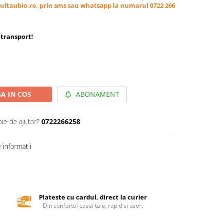
ultaubio.ro, prin sms sau whatsapp la numarul 0722 266
transport
!
A IN COS
ABONAMENT
oie de ajutor?
0722266258
informatii
Plateste cu cardul, direct la curier
Din confortul casei tale, rapid si usor.