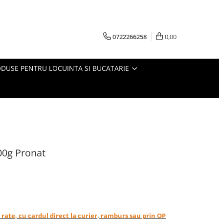
0722266258
0,00
DUSE PENTRU LOCUINTA SI BUCATARIE
00g Pronat
in rate, cu cardul direct la curier, ramburs sau prin OP