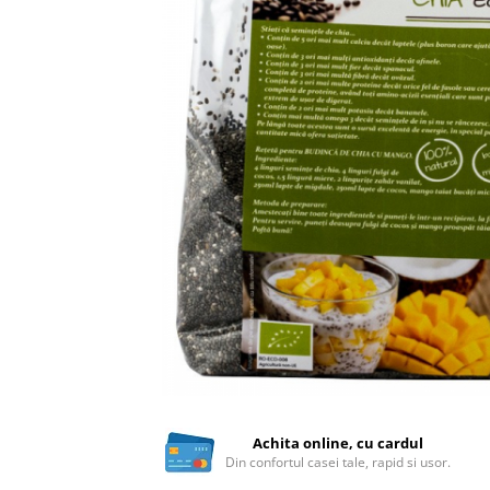
Ceai vrac
Ceaiuri diverse si accesorii
Bauturi
Apa
Sucuri
Vinuri, bere si alte bauturi
Siropuri naturale
Energizante
Carbogazoase
Siropuri Bio
Cacao si inlocuitori
Seminte bio pentru germinat
Seminte din plante oleaginoase
Superalimente bio
Fructe si legume Bio
Achita online, cu cardul
Din confortul casei tale, rapid si usor.
Alimente de baza