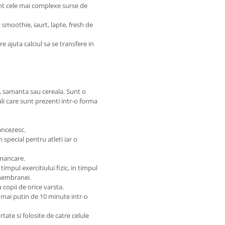
t cele mai complexe surse de
 smoothie, iaurt, lapte, fresh de
e ajuta calciul sa se transfere in
e, samanta sau cereala. Sunt o
li care sunt prezenti intr-o forma
ancezesc.
 special pentru atleti iar o
 mancare.
timpul exercitiului fizic, in timpul
 membranei.
 copii de orice varsta.
 mai putin de 10 minute intr-o
ate si folosite de catre celule