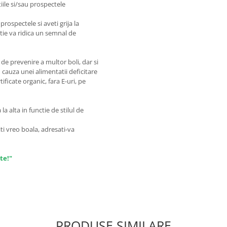
iile si/sau prospectele
prospectele si aveti grija la
matie va ridica un semnal de
de prevenire a multor boli, dar si
 cauza unei alimentatii deficitare
ficate organic, fara E-uri, pe
a alta in functie de stilul de
ti vreo boala, adresati-va
te!"
PRODUSE SIMILARE