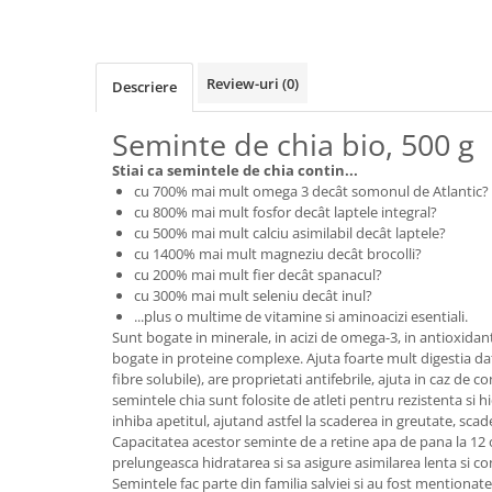
Cereale, fulgi din cereale, mic
dejun
Lactate
Review-uri
(0)
Descriere
Bauturi vegetale
Orez, Faina si Premixuri
Seminte de chia bio, 500 g
Ulei, otet
Stiai ca semintele de chia contin...
Produse din carne
cu 700% mai mult omega 3 decât somonul de Atlantic?
Sosuri, Ketchup bio
cu 800% mai mult fosfor decât laptele integral?
cu 500% mai mult calciu asimilabil decât laptele?
Pudre si prafuri
cu 1400% mai mult magneziu decât brocolli?
Supe
cu 200% mai mult fier decât spanacul?
Conserve, Pateuri, creme
cu 300% mai mult seleniu decât inul?
tartinabile
...plus o multime de vitamine si aminoacizi esentiali.
Sunt bogate in minerale, in acizi de omega-3, in antioxidant
Masline
bogate in proteine complexe. Ajuta foarte mult digestia dato
Leguminoase si seminte
fibre solubile), are proprietati antifebrile, ajuta in caz de 
semintele chia sunt folosite de atleti pentru rezistenta si h
Fermenti si gelifianti
inhiba apetitul, ajutand astfel la scaderea in greutate, scade
Produse din soia
Capacitatea acestor seminte de a retine apa de pana la 12 or
Sare si inlocuitori
prelungeasca hidratarea si sa asigure asimilarea lenta si co
Semintele fac parte din familia salviei si au fost mentionate
Produse care inlocuiesc carnea