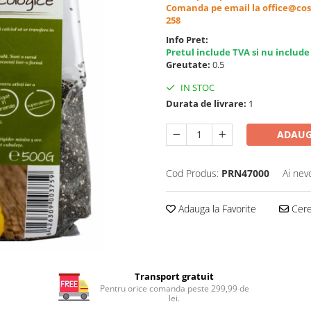
Comanda pe email la office@cos
258
Info Pret:
Pretul include TVA si nu include
Greutate:
0.5
IN STOC
Durata de livrare:
1
ADAUG
Cod Produs:
PRN47000
Ai nev
Adauga la Favorite
Cere 
Transport gratuit
Pentru orice comanda peste 299,99 de
lei.