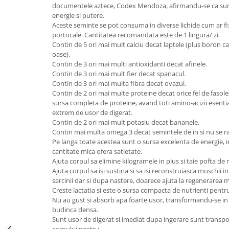
documentele aztece, Codex Mendoza, afirmandu-se ca sun
Unt, alternativa unt
energie si putere.
Paine bio
Aceste seminte se pot consuma in diverse lichide cum ar fi:
portocale. Cantitatea recomandata este de 1 lingura/ zi.
Paste
Contin de 5 ori mai mult calciu decat laptele (plus boron car
Terci bio
oase).
Contin de 3 ori mai multi antioxidanti decat afinele.
Dulciuri
Contin de 3 ori mai mult fier decat spanacul.
Ciocolata
Contin de 3 ori mai multa fibra decat ovazul.
Contin de 2 ori mai multe proteine decat orice fel de fasol
Dulceturi, gemuri, compoturi
sursa completa de proteine, avand toti amino-acizii esentia
Creme
extrem de usor de digerat.
Bomboane, Caramele si Jeleuri
Contin de 2 ori mai mult potasiu decat bananele.
Contin mai multa omega 3 decat semintele de in si nu se r
Biscuiti si napolitane
Pe langa toate acestea sunt o sursa excelenta de energie, in
Inghetata
cantitate mica ofera satietate.
Zahar si indulcitori
Ajuta corpul sa elimine kilogramele in plus si taie pofta de
Ajuta corpul sa isi sustina si sa isi reconstruiasca muschii in 
Batoane
sarcinii dar si dupa nastere, doarece ajuta la regenerarea
Dulciuri bio
Creste lactatia si este o sursa compacta de nutrienti pentru
Guma de mestecat bio
Nu au gust si absorb apa foarte usor, transformandu-se in
budinca densa.
Snacksuri
Sunt usor de digerat si imediat dupa ingerare sunt transport