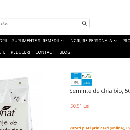
PII
SUPLIMENTE SI REMEDII
INGRIJIRE PERSONALA
PRO
ETE
REDUCERI
CONTACT
BLOG
Seminte de chia bio, 5
50,51 Lei
Puteti plati prin card (online), 