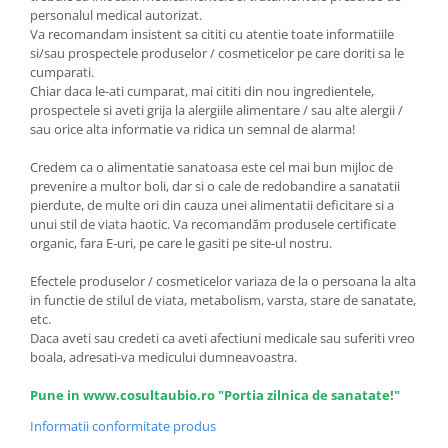
personalul medical autorizat.
Va recomandam insistent sa cititi cu atentie toate informatiile
si/sau prospectele produselor / cosmeticelor pe care doriti sa le
cumparati.
Chiar daca le-ati cumparat, mai cititi din nou ingredientele,
prospectele si aveti grija la alergiile alimentare / sau alte alergii /
sau orice alta informatie va ridica un semnal de alarma!
Credem ca o alimentatie sanatoasa este cel mai bun mijloc de
prevenire a multor boli, dar si o cale de redobandire a sanatatii
pierdute, de multe ori din cauza unei alimentatii deficitare si a
unui stil de viata haotic. Va recomandăm produsele certificate
organic, fara E-uri, pe care le gasiti pe site-ul nostru.
Efectele produselor / cosmeticelor variaza de la o persoana la alta
in functie de stilul de viata, metabolism, varsta, stare de sanatate,
etc.
Daca aveti sau credeti ca aveti afectiuni medicale sau suferiti vreo
boala, adresati-va medicului dumneavoastra.
Pune in www.cosultaubio.ro "Portia zilnica de sanatate!"
Informatii conformitate produs