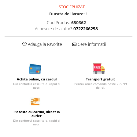
Cereale, fulgi din cereale, mic
STOC EPUIZAT
dejun
Durata de livrare:
1
Lactate
Cod Produs:
650362
Bauturi vegetale
Ai nevoie de ajutor?
0722266258
Orez, Faina si Premixuri
Ulei, otet
Adauga la Favorite
Cere informatii
Produse din carne
Sosuri, Ketchup bio
Pudre si prafuri
Supe
Achita online, cu cardul
Transport gratuit
Conserve, Pateuri, creme
Din confortul casei tale, rapid si
Pentru orice comanda peste 299,99
tartinabile
usor.
de lei.
Masline
Leguminoase si seminte
Fermenti si gelifianti
Plateste cu cardul, direct la
curier
Produse din soia
Din confortul casei tale, rapid si
usor.
Sare si inlocuitori
Produse care inlocuiesc carnea