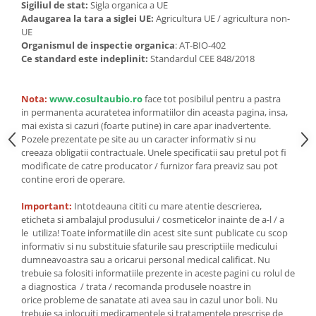
Seminte, fructe uscate, samburi
Sigiliul de stat:
Sigla organica a UE
Adaugarea la tara a siglei UE:
Agricultura UE / agricultura non-
Mixuri, condimente si mirodenii
UE
Mixuri
Organismul de inspectie organica
: AT-BIO-402
Ce standard este indeplinit:
Standardul CEE 848/2018
Condimente
Mirodenii
Maioneza bio
Nota:
www.cosultaubio.ro
face tot posibilul pentru a pastra
in permanenta acuratetea informatiilor din aceasta pagina, insa,
Pesto Bio
mai exista si cazuri (foarte putine) in care apar inadvertente.
Semipreparate
Pozele prezentate pe site au un caracter informativ si nu
creeaza obligatii contractuale. Unele specificatii sau pretul pot fi
Specialitati si produse asiatice
modificate de catre producator / furnizor fara preaviz sau pot
contine erori de operare.
Important:
Intotdeauna cititi cu mare atentie descrierea,
eticheta si ambalajul produsului / cosmeticelor inainte de a-l / a
le utiliza! Toate informatiile din acest site sunt publicate cu scop
informativ si nu substituie sfaturile sau prescriptiile medicului
dumneavoastra sau a oricarui personal medical calificat. Nu
trebuie sa folositi informatiile prezente in aceste pagini cu rolul de
a diagnostica / trata / recomanda produsele noastre in
orice probleme de sanatate ati avea sau in cazul unor boli. Nu
trebuie sa inlocuiti medicamentele si tratamentele prescrise de