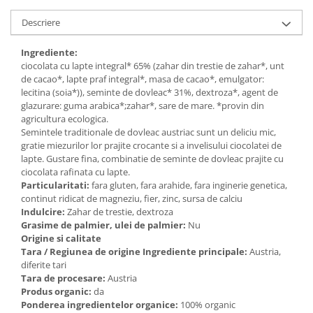
Unt, alternativa unt
Descriere
Paine bio
Paste
Ingrediente:
ciocolata cu lapte integral* 65% (zahar din trestie de zahar*, unt
Terci bio
de cacao*, lapte praf integral*, masa de cacao*, emulgator:
Dulciuri
lecitina (soia*)), seminte de dovleac* 31%, dextroza*, agent de
glazurare: guma arabica*;zahar*, sare de mare. *provin din
Ciocolata
agricultura ecologica.
Dulceturi, gemuri, compoturi
Semintele traditionale de dovleac austriac sunt un deliciu mic,
gratie miezurilor lor prajite crocante si a invelisului ciocolatei de
Creme
lapte. Gustare fina, combinatie de seminte de dovleac prajite cu
Bomboane, Caramele si Jeleuri
ciocolata rafinata cu lapte.
Biscuiti si napolitane
Particularitati:
fara gluten, fara arahide, fara inginerie genetica,
continut ridicat de magneziu, fier, zinc, sursa de calciu
Inghetata
Indulcire:
Zahar de trestie, dextroza
Zahar si indulcitori
Grasime de palmier, ulei de palmier:
Nu
Batoane
Origine si calitate
Tara / Regiunea de origine Ingrediente principale:
Austria,
Dulciuri bio
diferite tari
Guma de mestecat bio
Tara de procesare:
Austria
Snacksuri
Produs organic:
da
Ponderea ingredientelor organice:
100% organic