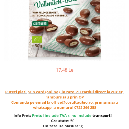
Ceai vrac
Ceaiuri diverse si accesorii
Bauturi
Apa
Sucuri
Vinuri, bere si alte bauturi
Siropuri naturale
Energizante
Carbogazoase
17,48 Lei
Siropuri Bio
Cacao si inlocuitori
Seminte bio pentru germinat
Puteti plati prin card (online), in rate, cu cardul direct la curier,
ramburs sau prin OP
Seminte din plante oleaginoase
Comanda pe email la office@cosultaubio.ro, prin sms sau
Superalimente bio
whatsapp la numarul 0722 266 258
Fructe si legume Bio
Info Pret:
Pretul include TVA si nu include
transport
!
Greutate:
50
Alimente de baza
Unitate De Masura:
g