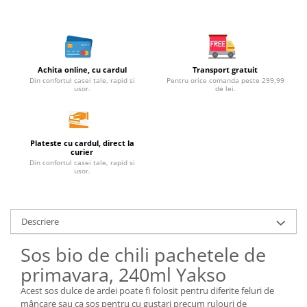
Unt, alternativa unt
Paine bio
Paste
Terci bio
Achita online, cu cardul
Transport gratuit
Din confortul casei tale, rapid si
Pentru orice comanda peste 299,99
Dulciuri
usor.
de lei.
Ciocolata
Dulceturi, gemuri, compoturi
Creme
Plateste cu cardul, direct la
curier
Bomboane, Caramele si Jeleuri
Din confortul casei tale, rapid si
usor.
Biscuiti si napolitane
Inghetata
Zahar si indulcitori
Descriere
Batoane
Sos bio de chili pachetele de
Dulciuri bio
primavara, 240ml Yakso
Guma de mestecat bio
Snacksuri
Acest sos dulce de ardei poate fi folosit pentru diferite feluri de
mâncare sau ca sos pentru cu gustari precum rulouri de