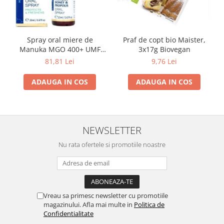
Spray oral miere de
Praf de copt bio Maister,
Manuka MGO 400+ UMF
3x17g Biovegan
13+ cu Propolis (20ml)
81,81 Lei
9,76 Lei
ADAUGA IN COS
ADAUGA IN COS
NEWSLETTER
Nu rata ofertele si promotiile noastre
Vreau sa primesc newsletter cu promotiile
magazinului. Afla mai multe in
Politica de
Confidentialitate