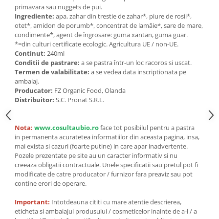
Seminte, fructe uscate, samburi
primavara sau nuggets de pui.
Mixuri, condimente si mirodenii
Ingrediente:
apa, zahar din trestie de zahar*, piure de rosii*,
otet*, amidon de porumb*, concentrat de lamâie*, sare de mare,
Mixuri
condimente*, agent de îngrosare: guma xantan, guma guar.
Condimente
*=din culturi certificate ecologic. Agricultura UE / non-UE.
Continut:
240ml
Mirodenii
Conditii de pastrare:
a se pastra într-un loc racoros si uscat.
Maioneza bio
Termen de valabilitate:
a se vedea data inscriptionata pe
ambalaj.
Pesto Bio
Producator:
FZ Organic Food, Olanda
Semipreparate
Distribuitor:
S.C. Pronat S.R.L.
Specialitati si produse asiatice
Nota:
www.cosultaubio.ro
face tot posibilul pentru a pastra
in permanenta acuratetea informatiilor din aceasta pagina, insa,
mai exista si cazuri (foarte putine) in care apar inadvertente.
Pozele prezentate pe site au un caracter informativ si nu
creeaza obligatii contractuale. Unele specificatii sau pretul pot fi
modificate de catre producator / furnizor fara preaviz sau pot
contine erori de operare.
Important:
Intotdeauna cititi cu mare atentie descrierea,
eticheta si ambalajul produsului / cosmeticelor inainte de a-l / a