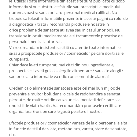
le utiliza! Toate informatiile din acest site sunt publicate cu scop
informativ si nu substituie sfaturile sau prescriptiile medicului
dumneavoastra sau a oricarui personal medical calificat. Nu
trebuie sa folositi informatiile prezente in aceste pagini cu rolul de
a diagnostica / trata / recomanda produsele noastre in
orice probleme de sanatate ati avea sau in cazul unor boli. Nu
trebuie sa inlocuiti medicamentele si tratamentele prescrise de
personalul medical autorizat.
Va recomandam insistent sa cititi cu atentie toate informatiile
si/sau prospectele produselor / cosmeticelor pe care doriti sa le
cumparati.
Chiar daca le-ati cumparat, mai cititi din nou ingredientele,
prospectele si aveti grija la alergiile alimentare / sau alte alergii /
sau orice alta informatie va ridica un semnal de alarma!
Credem ca o alimentatie sanatoasa este cel mai bun mijloc de
prevenire a multor boli, dar si o cale de redobandire a sanatatii
pierdute, de multe ori din cauza unei alimentatii deficitare si a
unui stil de viata haotic. Va recomandăm produsele certificate
organic, fara E-uri, pe care le gasiti pe site-ul nostru.
Efectele produselor / cosmeticelor variaza de la o persoana la alta
in functie de stilul de viata, metabolism, varsta, stare de sanatate,
etc.