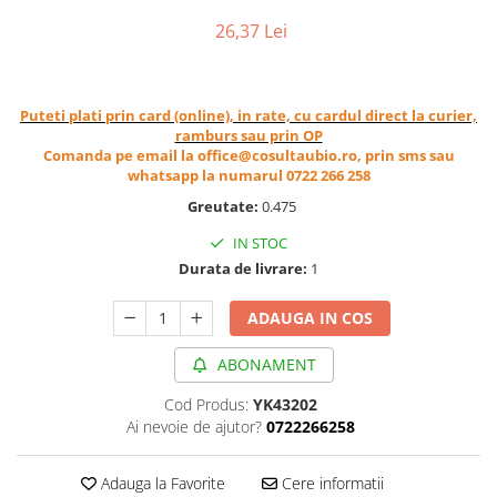
Cereale, fulgi din cereale, mic
26,37 Lei
dejun
Lactate
Bauturi vegetale
Puteti plati prin card (online), in rate, cu cardul direct la curier,
Orez, Faina si Premixuri
ramburs sau prin OP
Ulei, otet
Comanda pe email la office@cosultaubio.ro, prin sms sau
whatsapp la numarul 0722 266 258
Produse din carne
Greutate:
0.475
Sosuri, Ketchup bio
Pudre si prafuri
IN STOC
Durata de livrare:
1
Supe
Conserve, Pateuri, creme
ADAUGA IN COS
tartinabile
Masline
ABONAMENT
Leguminoase si seminte
Cod Produs:
YK43202
Fermenti si gelifianti
Ai nevoie de ajutor?
0722266258
Produse din soia
Sare si inlocuitori
Adauga la Favorite
Cere informatii
Produse care inlocuiesc carnea