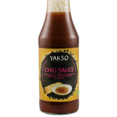
Ceai vrac
Ceaiuri diverse si accesorii
Bauturi
Apa
Sucuri
Vinuri, bere si alte bauturi
Siropuri naturale
Energizante
Carbogazoase
Siropuri Bio
Cacao si inlocuitori
Seminte bio pentru germinat
Seminte din plante oleaginoase
Superalimente bio
Fructe si legume Bio
Alimente de baza