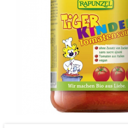
Ceai vrac
Ceaiuri diverse si accesorii
Bauturi
Apa
Sucuri
Vinuri, bere si alte bauturi
Siropuri naturale
Energizante
Carbogazoase
Siropuri Bio
Cacao si inlocuitori
Seminte bio pentru germinat
Seminte din plante oleaginoase
Superalimente bio
Fructe si legume Bio
Alimente de baza