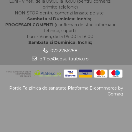
Luni - Vineri, de la 09:00 la 18:00 (pentru comenzi
primite telefonic)
NON-STOP pentru comenzi lansate pe site.
Sambata si Duminica: Inchis;
PROCESARI COMENZI
(confirmari de stoc, informatii
tehnice, suport):
Luni - Vineri, de la 09:00 la 18:00
Sambata si Duminica: Inchis;
0722266258
office@cosultaubio.ro
Portia Ta zilnica de sanatate
Platforma E-commerce by
Gomag