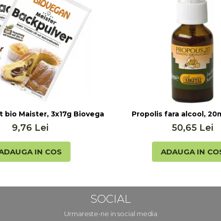
lis (20ml)
t bio Maister, 3x17g Biovegan
Propolis fara alcool, 20m
9,76 Lei
50,65 Lei
ADAUGA IN COS
ADAUGA IN CO
SOCIAL
Urmareste-ne in social media