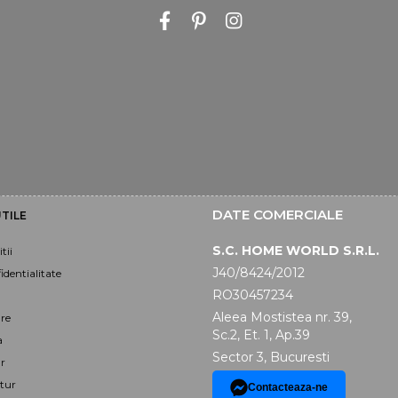
DATE COMERCIALE
TILE
S.C. HOME WORLD S.R.L.
tii
J40/8424/2012
identialitate
RO30457234
Aleea Mostistea nr. 39,
are
Sc.2, Et. 1, Ap.39
a
Sector 3, Bucuresti
r
tur
Contacteaza-ne