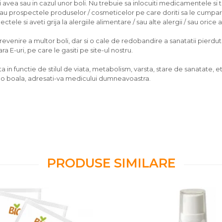
ea sau in cazul unor boli. Nu trebuie sa inlocuiti medicamentele si 
/sau prospectele produselor / cosmeticelor pe care doriti sa le cumpara
tele si aveti grija la alergiile alimentare / sau alte alergii / sau orice
nire a multor boli, dar si o cale de redobandire a sanatatii pierdute, d
 E-uri, pe care le gasiti pe site-ul nostru.
 in functie de stilul de viata, metabolism, varsta, stare de sanatate, et
vreo boala, adresati-va medicului dumneavoastra.
PRODUSE SIMILARE