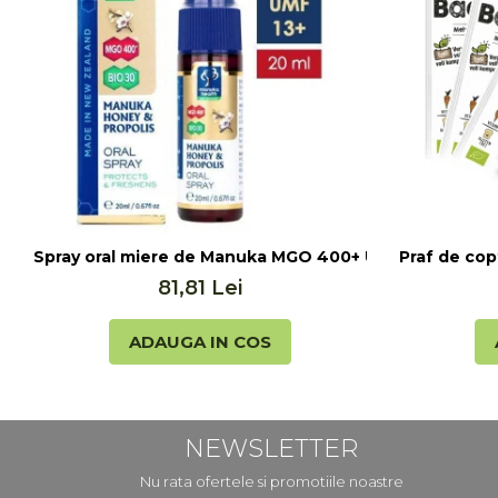
Seminte, fructe uscate, samburi
Mixuri, condimente si mirodenii
Mixuri
Condimente
Mirodenii
Maioneza bio
Pesto Bio
Semipreparate
Specialitati si produse asiatice
Spray oral miere de Manuka MGO 400+ UMF 13+ cu Propo
Praf de cop
81,81 Lei
ADAUGA IN COS
NEWSLETTER
Nu rata ofertele si promotiile noastre