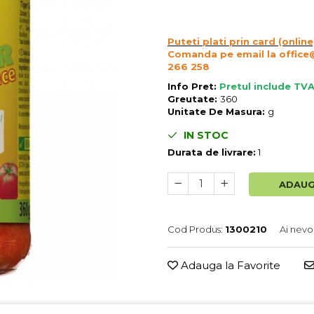
Puteti plati prin card (online
Comanda pe email la office
266 258
Info Pret:
Pretul include TVA
Greutate:
360
Unitate De Masura:
g
IN STOC
Durata de livrare:
1
ADAUG
Cod Produs:
1300210
Ai nevo
Adauga la Favorite