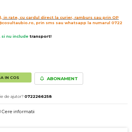
), in rate, cu cardul direct la curier, ramburs sau prin OP
@cosultaubio.ro, prin sms sau whatsapp la numarul 0722
 si nu include
transport
!
A IN COS
ABONAMENT
ie de ajutor?
0722266258
Cere informatii