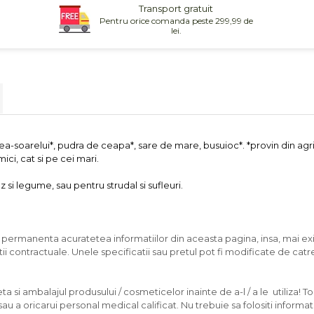
Transport gratuit
Pentru orice comanda peste 299,99 de
lei.
rea-soarelui*, pudra de ceapa*, sare de mare, busuioc*. *provin din agr
ici, cat si pe cei mari.
si legume, sau pentru strudal si sufleuri.
n permanenta acuratetea informatiilor din aceasta pagina, insa, mai exi
ii contractuale. Unele specificatii sau pretul pot fi modificate de catr
 si ambalajul produsului / cosmeticelor inainte de a-l / a le utiliza! To
u a oricarui personal medical calificat. Nu trebuie sa folositi informati