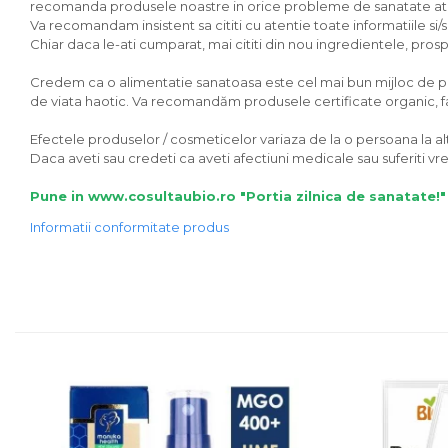
recomanda produsele noastre in orice probleme de sanatate ati av
Unt, alternativa unt
Va recomandam insistent sa cititi cu atentie toate informatiile si
Chiar daca le-ati cumparat, mai cititi din nou ingredientele, prospec
Paine bio
Paste
Credem ca o alimentatie sanatoasa este cel mai bun mijloc de preve
Terci bio
de viata haotic. Va recomandăm produsele certificate organic, fara
Dulciuri
Efectele produselor / cosmeticelor variaza de la o persoana la alta
Ciocolata
Daca aveti sau credeti ca aveti afectiuni medicale sau suferiti 
Dulceturi, gemuri, compoturi
Pune in www.cosultaubio.ro "Portia zilnica de sanatate!"
Creme
Informatii conformitate produs
Bomboane, Caramele si Jeleuri
Biscuiti si napolitane
Inghetata
Zahar si indulcitori
Batoane
Dulciuri bio
Guma de mestecat bio
Snacksuri