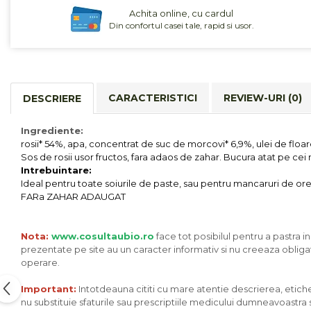
Cereale, fulgi din cereale, mic
Achita online, cu cardul
dejun
Din confortul casei tale, rapid si usor.
Lactate
Bauturi vegetale
Orez, Faina si Premixuri
Ulei, otet
CARACTERISTICI
REVIEW-URI
(0)
DESCRIERE
Produse din carne
Ingrediente:
Sosuri, Ketchup bio
rosii* 54%, apa, concentrat de suc de morcovi* 6,9%, ulei de floa
Pudre si prafuri
Sos de rosii usor fructos, fara adaos de zahar. Bucura atat pe cei m
Supe
Intrebuintare:
Ideal pentru toate soiurile de paste, sau pentru mancaruri de orez 
Conserve, Pateuri, creme
FARa ZAHAR ADAUGAT
tartinabile
Masline
Nota:
www.cosultaubio.ro
face tot posibilul pentru a pastra i
Leguminoase si seminte
prezentate pe site au un caracter informativ si nu creeaza obligat
Fermenti si gelifianti
operare.
Produse din soia
Important:
Intotdeauna cititi cu mare atentie descrierea, eticheta
Sare si inlocuitori
nu substituie sfaturile sau prescriptiile medicului dumneavoastra sa
Produse care inlocuiesc carnea