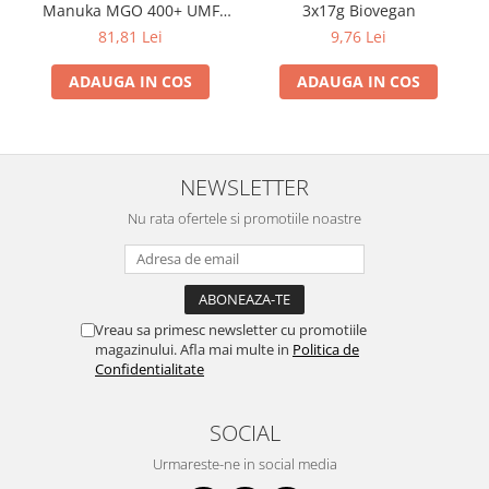
Manuka MGO 400+ UMF
3x17g Biovegan
13+ cu Propolis (20ml)
81,81 Lei
9,76 Lei
ADAUGA IN COS
ADAUGA IN COS
NEWSLETTER
Nu rata ofertele si promotiile noastre
Vreau sa primesc newsletter cu promotiile
magazinului. Afla mai multe in
Politica de
Confidentialitate
SOCIAL
Urmareste-ne in social media