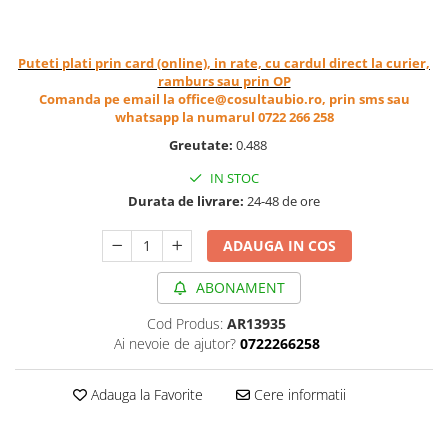
Cereale, fulgi din cereale, mic
dejun
Lactate
Puteti plati prin card (online), in rate, cu cardul direct la curier,
ramburs sau prin OP
Bauturi vegetale
Comanda pe email la office@cosultaubio.ro, prin sms sau
Orez, Faina si Premixuri
whatsapp la numarul 0722 266 258
Ulei, otet
Greutate:
0.488
Produse din carne
IN STOC
Sosuri, Ketchup bio
Durata de livrare:
24-48 de ore
Pudre si prafuri
Supe
ADAUGA IN COS
Conserve, Pateuri, creme
ABONAMENT
tartinabile
Masline
Cod Produs:
AR13935
Leguminoase si seminte
Ai nevoie de ajutor?
0722266258
Fermenti si gelifianti
Produse din soia
Adauga la Favorite
Cere informatii
Sare si inlocuitori
Produse care inlocuiesc carnea