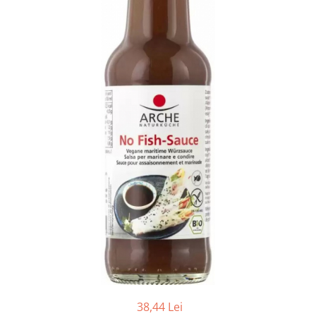
Ceai vrac
Ceaiuri diverse si accesorii
Bauturi
Apa
Sucuri
Vinuri, bere si alte bauturi
Siropuri naturale
Energizante
Carbogazoase
Siropuri Bio
Cacao si inlocuitori
Seminte bio pentru germinat
Seminte din plante oleaginoase
Superalimente bio
Fructe si legume Bio
Alimente de baza
38,44 Lei