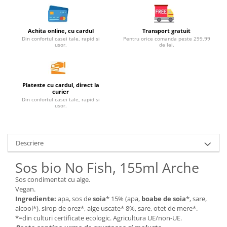
Unt, alternativa unt
Paine bio
Achita online, cu cardul
Transport gratuit
Paste
Din confortul casei tale, rapid si
Pentru orice comanda peste 299,99
usor.
de lei.
Terci bio
Dulciuri
Ciocolata
Plateste cu cardul, direct la
curier
Dulceturi, gemuri, compoturi
Din confortul casei tale, rapid si
Creme
usor.
Bomboane, Caramele si Jeleuri
Biscuiti si napolitane
Descriere
Inghetata
Zahar si indulcitori
Sos bio No Fish, 155ml Arche
Batoane
Sos condimentat cu alge.
Dulciuri bio
Vegan.
Guma de mestecat bio
Ingrediente:
apa, sos de
soia
* 15% (apa,
boabe de soia
*, sare,
alcool*), sirop de orez*, alge uscate* 8%, sare, otet de mere*.
Snacksuri
*=din culturi certificate ecologic. Agricultura UE/non-UE.