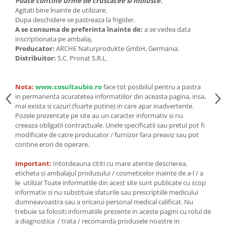
Seminte, fructe uscate, samburi
Poate contine urme de crustacee si moluste.
Agitati bine înainte de utilizare.
Mixuri, condimente si mirodenii
Dupa deschidere se pastreaza la frigider.
A se consuma de preferinta înainte de:
a se vedea data
Mixuri
inscriptionata pe ambalaj.
Condimente
Producator:
ARCHE Naturprodukte GmbH, Germania.
Mirodenii
Distribuitor:
S.C. Pronat S.R.L.
Maioneza bio
Pesto Bio
Nota:
www.cosultaubio.ro
face tot posibilul pentru a pastra
in permanenta acuratetea informatiilor din aceasta pagina, insa,
Semipreparate
mai exista si cazuri (foarte putine) in care apar inadvertente.
Specialitati si produse asiatice
Pozele prezentate pe site au un caracter informativ si nu
creeaza obligatii contractuale. Unele specificatii sau pretul pot fi
modificate de catre producator / furnizor fara preaviz sau pot
contine erori de operare.
Important:
Intotdeauna cititi cu mare atentie descrierea,
eticheta si ambalajul produsului / cosmeticelor inainte de a-l / a
le utiliza! Toate informatiile din acest site sunt publicate cu scop
informativ si nu substituie sfaturile sau prescriptiile medicului
dumneavoastra sau a oricarui personal medical calificat. Nu
trebuie sa folositi informatiile prezente in aceste pagini cu rolul de
a diagnostica / trata / recomanda produsele noastre in