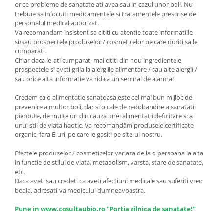
orice probleme de sanatate ati avea sau in cazul unor boli. Nu
trebuie sa inlocuiti medicamentele si tratamentele prescrise de
personalul medical autorizat.
Va recomandam insistent sa cititi cu atentie toate informatiile
si/sau prospectele produselor / cosmeticelor pe care doriti sa le
cumparati.
Chiar daca le-ati cumparat, mai cititi din nou ingredientele,
prospectele si aveti grija la alergiile alimentare / sau alte alergii /
sau orice alta informatie va ridica un semnal de alarma!
Credem ca o alimentatie sanatoasa este cel mai bun mijloc de
prevenire a multor boli, dar si o cale de redobandire a sanatatii
pierdute, de multe ori din cauza unei alimentatii deficitare si a
unui stil de viata haotic. Va recomandăm produsele certificate
organic, fara E-uri, pe care le gasiti pe site-ul nostru.
Efectele produselor / cosmeticelor variaza de la o persoana la alta
in functie de stilul de viata, metabolism, varsta, stare de sanatate,
etc.
Daca aveti sau credeti ca aveti afectiuni medicale sau suferiti vreo
boala, adresati-va medicului dumneavoastra.
Pune in www.cosultaubio.ro "Portia zilnica de sanatate!"