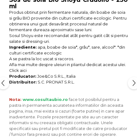
Seminte, fructe uscate, samburi
ml
Mixuri, condimente si mirodenii
Produs obtinut prin fermentare naturala, din boabe de soia
si grâu BIO provenite din culturi certificate ecologic. Pentru
Mixuri
obtinerea unui gust desavârsit procesul natural de
Condimente
fermentare dureaza aproximativ sase luni.
Mirodenii
Sosul Shoyu este recomandat atât pentru gatit cât si pentru
salate si dressing-uri.
Maioneza bio
Ingrediente:
apa, boabe de soia*, grâu*, sare, alcool*. *din
Pesto Bio
culturi certificate ecologic
Semipreparate
A se pastra la loc uscat si racoros.
Afla mai multe despre uleiuri in pliantul dedicat acestui ulei.
Specialitati si produse asiatice
Click aici
Producator:
Joe&Co S.R.L., Italia
Distribuitor:
S.C. PRONAT S.R.L.
Nota:
www.cosultaubio.ro
face tot posibilul pentru a
pastra in permanenta acuratetea informatiilor din aceasta
pagina, insa, mai exista si cazuri (foarte putine) in care apar
inadvertente. Pozele prezentate pe site au un caracter
informativ si nu creeaza obligatii contractuale. Unele
specificatii sau pretul pot fi modificate de catre producator
/ furnizor fara preaviz sau pot contine erori de operare.