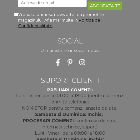
Vreau sa primesc newsletter cu promotiile
magazinului. Afla mai multe in
Politica de
Confidentialitate
SOCIAL
Urmareste-ne in social media
SUPORT CLIENTI
PRELUARI COMENZI:
Luni - Vineri, de la 09:00 la 18:00 (pentru comenzi
primite telefonic)
NON-STOP pentru comenzi lansate pe site.
Sambata si Duminica: Inchis;
PROCESARI COMENZI
(confirmari de stoc,
informatii tehnice, suport):
Luni - Vineri, de la 09:00 la 18:00
Sambata si Duminica: Inchis;