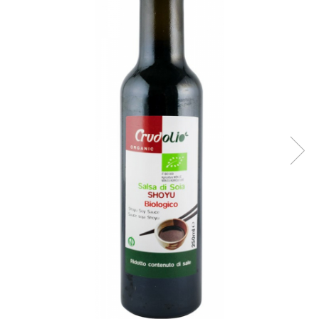
Ceai vrac
Ceaiuri diverse si accesorii
Bauturi
Apa
Sucuri
Vinuri, bere si alte bauturi
Siropuri naturale
Energizante
Carbogazoase
Siropuri Bio
Cacao si inlocuitori
Seminte bio pentru germinat
Seminte din plante oleaginoase
Superalimente bio
Fructe si legume Bio
Alimente de baza