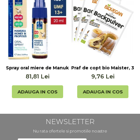
Spray oral miere de Manuka MGO 400+ UMF 13+ cu Propol
Praf de copt bio Maister, 3x
F
81,81 Lei
9,76 Lei
ADAUGA IN COS
ADAUGA IN COS
NEWSLETTER
Nu rata ofertele si promotiile noastre