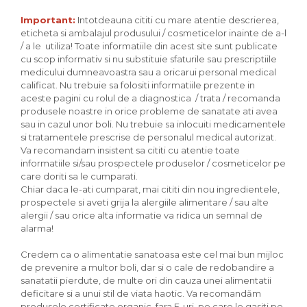
Important:
Intotdeauna cititi cu mare atentie descrierea,
eticheta si ambalajul produsului / cosmeticelor inainte de a-l
/ a le utiliza! Toate informatiile din acest site sunt publicate
cu scop informativ si nu substituie sfaturile sau prescriptiile
medicului dumneavoastra sau a oricarui personal medical
calificat. Nu trebuie sa folositi informatiile prezente in
aceste pagini cu rolul de a diagnostica / trata / recomanda
produsele noastre in orice probleme de sanatate ati avea
sau in cazul unor boli. Nu trebuie sa inlocuiti medicamentele
si tratamentele prescrise de personalul medical autorizat.
Va recomandam insistent sa cititi cu atentie toate
informatiile si/sau prospectele produselor / cosmeticelor pe
care doriti sa le cumparati.
Chiar daca le-ati cumparat, mai cititi din nou ingredientele,
prospectele si aveti grija la alergiile alimentare / sau alte
alergii / sau orice alta informatie va ridica un semnal de
alarma!
Credem ca o alimentatie sanatoasa este cel mai bun mijloc
de prevenire a multor boli, dar si o cale de redobandire a
sanatatii pierdute, de multe ori din cauza unei alimentatii
deficitare si a unui stil de viata haotic. Va recomandăm
produsele certificate organic, fara E-uri, pe care le gasiti pe