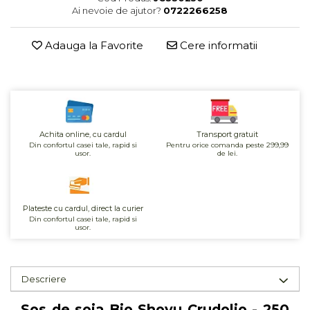
Ai nevoie de ajutor?
0722266258
Unt, alternativa unt
Paine bio
Adauga la Favorite
Cere informatii
Paste
Terci bio
Dulciuri
Ciocolata
Dulceturi, gemuri, compoturi
Achita online, cu cardul
Transport gratuit
Creme
Din confortul casei tale, rapid si
Pentru orice comanda peste 299,99
usor.
de lei.
Bomboane, Caramele si Jeleuri
Biscuiti si napolitane
Inghetata
Plateste cu cardul, direct la curier
Zahar si indulcitori
Din confortul casei tale, rapid si
usor.
Batoane
Dulciuri bio
Guma de mestecat bio
Descriere
Snacksuri
Sos de soia Bio Shoyu Crudolio - 250