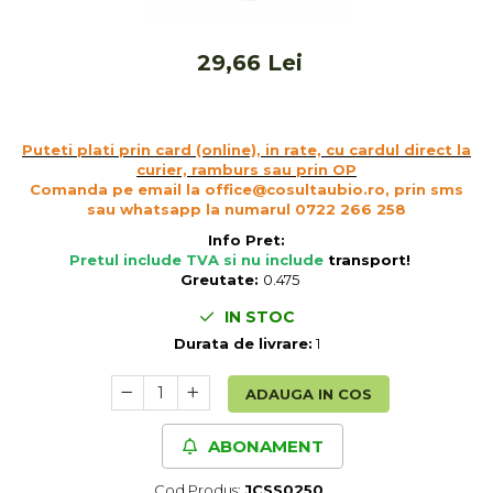
Cereale, fulgi din cereale, mic
dejun
29,66 Lei
Lactate
Bauturi vegetale
Orez, Faina si Premixuri
Puteti plati prin card (online), in rate, cu cardul direct la
Ulei, otet
curier, ramburs sau prin OP
Produse din carne
Comanda pe email la office@cosultaubio.ro, prin sms
Sosuri, Ketchup bio
sau whatsapp la numarul 0722 266 258
Pudre si prafuri
Info Pret:
Pretul include TVA si nu include
transport
!
Supe
Greutate:
0.475
Conserve, Pateuri, creme
IN STOC
tartinabile
Durata de livrare:
1
Masline
Leguminoase si seminte
ADAUGA IN COS
Fermenti si gelifianti
Produse din soia
ABONAMENT
Sare si inlocuitori
Produse care inlocuiesc carnea
Cod Produs:
JCSS0250