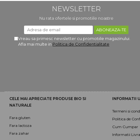
NEWSLETTER
Nu rata ofertele si promotiile noastre
Vreau sa primesc newsletter cu promotiile magazinului.
Afla mai multe in
Politica de Confidentialitate
CELE MAI APRECIATE PRODUSE BIO SI
INFORMATII U
NATURALE
Termeni si condi
Fara gluten
Politica de Conf
Fara lactoza
Cum Cumpar
Fara zahar
Informatii Livr