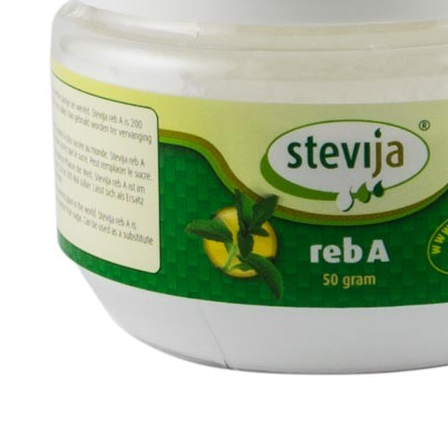
Ceai vrac
Ceaiuri diverse si accesorii
Bauturi
Apa
Sucuri
Vinuri, bere si alte bauturi
Siropuri naturale
Energizante
Carbogazoase
Siropuri Bio
Cacao si inlocuitori
Seminte bio pentru germinat
Seminte din plante oleaginoase
Superalimente bio
Fructe si legume Bio
Alimente de baza