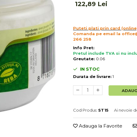
122,89 Lei
Puteti plati prin card (online
Comanda pe email la office
266 258
Info Pret:
Pretul include TVA si nu inc
Greutate:
0.06
IN STOC
Durata de livrare:
1
ADAUG
Cod Produs:
ST15
Ai nevoie d
Adauga la Favorite