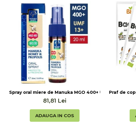
Seminte, fructe uscate, samburi
Mixuri, condimente si mirodenii
Mixuri
Condimente
Mirodenii
Maioneza bio
Pesto Bio
Semipreparate
Specialitati si produse asiatice
Spray oral miere de Manuka MGO 400+ UMF 13+ cu Propo
Praf de cop
81,81 Lei
ADAUGA IN COS