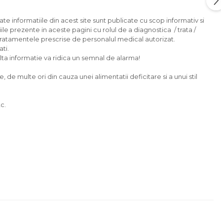
ate informatiile din acest site sunt publicate cu scop informativ si
ile prezente in aceste pagini cu rolul de a diagnostica / trata /
tratamentele prescrise de personalul medical autorizat.
ti.
 alta informatie va ridica un semnal de alarma!
e multe ori din cauza unei alimentatii deficitare si a unui stil
c.