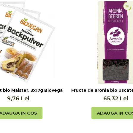
lis (20ml)
t bio Maister, 3x17g Biovegan
Fructe de aronia bio uscate
9,76 Lei
65,32 Lei
ADAUGA IN COS
ADAUGA IN CO