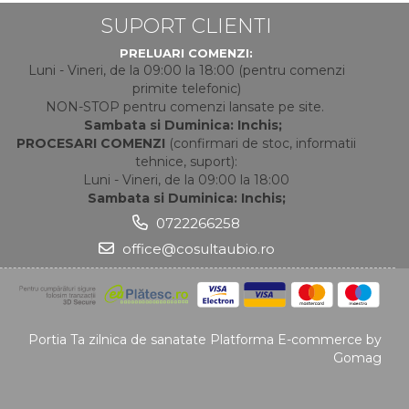
SUPORT CLIENTI
PRELUARI COMENZI:
Luni - Vineri, de la 09:00 la 18:00 (pentru comenzi
primite telefonic)
NON-STOP pentru comenzi lansate pe site.
Sambata si Duminica: Inchis;
PROCESARI COMENZI
(confirmari de stoc, informatii
tehnice, suport):
Luni - Vineri, de la 09:00 la 18:00
Sambata si Duminica: Inchis;
0722266258
office@cosultaubio.ro
Portia Ta zilnica de sanatate
Platforma E-commerce by
Gomag