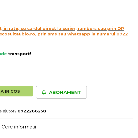
), in rate, cu cardul direct la curier, ramburs sau prin OP
@cosultaubio.ro, prin sms sau whatsapp la numarul 0722
lude
transport
!
A IN COS
ABONAMENT
e ajutor?
0722266258
Cere informatii