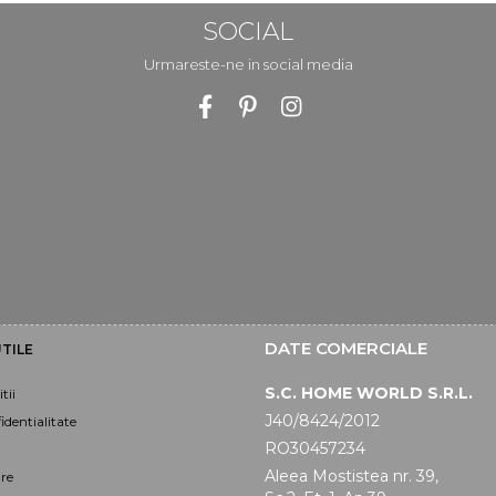
SOCIAL
Urmareste-ne in social media
DATE COMERCIALE
TILE
S.C. HOME WORLD S.R.L.
tii
J40/8424/2012
identialitate
RO30457234
Aleea Mostistea nr. 39,
are