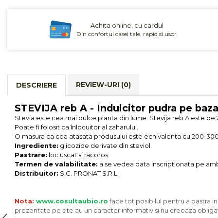
Cereale, fulgi din cereale, mic
dejun
Achita online, cu cardul
Lactate
Din confortul casei tale, rapid si usor.
Bauturi vegetale
Orez, Faina si Premixuri
Ulei, otet
Produse din carne
REVIEW-URI
(0)
DESCRIERE
Sosuri, Ketchup bio
Pudre si prafuri
STEVIJA reb A - Indulcitor pudra pe baza
Supe
Stevia este cea mai dulce planta din lume. Stevija reb A este de
Poate fi folosit ca înlocuitor al zaharului.
Conserve, Pateuri, creme
O masura ca cea atasata produsului este echivalenta cu 200-300
tartinabile
Ingrediente:
glicozide derivate din steviol.
Masline
Pastrare:
loc uscat si racoros.
Termen de valabilitate:
a se vedea data inscriptionata pe amb
Leguminoase si seminte
Distribuitor:
S.C. PRONAT S.R.L.
Fermenti si gelifianti
Produse din soia
Nota:
www.cosultaubio.ro
face tot posibilul pentru a pastra i
Sare si inlocuitori
prezentate pe site au un caracter informativ si nu creeaza obligat
Produse care inlocuiesc carnea