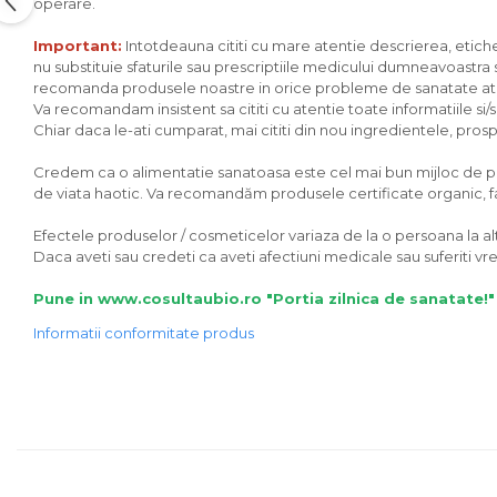
operare.
Unt, alternativa unt
Important:
Intotdeauna cititi cu mare atentie descrierea, eticheta
Paine bio
nu substituie sfaturile sau prescriptiile medicului dumneavoastra sa
Paste
recomanda produsele noastre in orice probleme de sanatate ati av
Va recomandam insistent sa cititi cu atentie toate informatiile si
Terci bio
Chiar daca le-ati cumparat, mai cititi din nou ingredientele, prospec
Dulciuri
Credem ca o alimentatie sanatoasa este cel mai bun mijloc de preve
Ciocolata
de viata haotic. Va recomandăm produsele certificate organic, fara
Dulceturi, gemuri, compoturi
Creme
Efectele produselor / cosmeticelor variaza de la o persoana la alta
Daca aveti sau credeti ca aveti afectiuni medicale sau suferiti 
Bomboane, Caramele si Jeleuri
Biscuiti si napolitane
Pune in www.cosultaubio.ro "Portia zilnica de sanatate!"
Inghetata
Informatii conformitate produs
Zahar si indulcitori
Batoane
Dulciuri bio
Guma de mestecat bio
Snacksuri