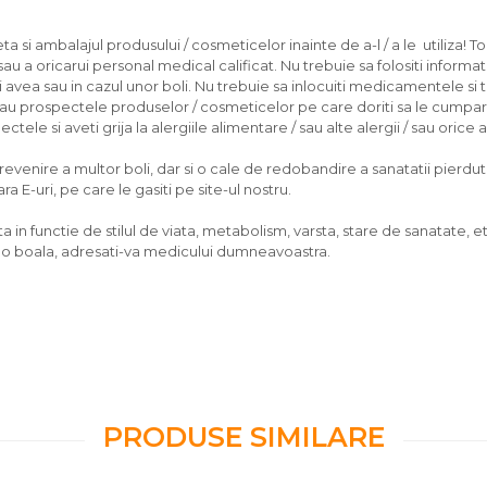
 si ambalajul produsului / cosmeticelor inainte de a-l / a le utiliza! To
u a oricarui personal medical calificat. Nu trebuie sa folositi informati
ea sau in cazul unor boli. Nu trebuie sa inlocuiti medicamentele si 
/sau prospectele produselor / cosmeticelor pe care doriti sa le cumpara
tele si aveti grija la alergiile alimentare / sau alte alergii / sau orice
nire a multor boli, dar si o cale de redobandire a sanatatii pierdute, d
 E-uri, pe care le gasiti pe site-ul nostru.
 in functie de stilul de viata, metabolism, varsta, stare de sanatate, et
vreo boala, adresati-va medicului dumneavoastra.
PRODUSE SIMILARE