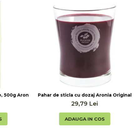
, 500g Aronia Original
Pahar de sticla cu dozaj Aronia Original
29,79 Lei
S
ADAUGA IN COS