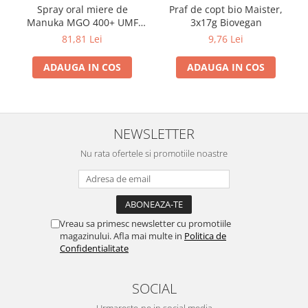
Spray oral miere de
Praf de copt bio Maister,
Manuka MGO 400+ UMF
3x17g Biovegan
13+ cu Propolis (20ml)
81,81 Lei
9,76 Lei
ADAUGA IN COS
ADAUGA IN COS
NEWSLETTER
Nu rata ofertele si promotiile noastre
Vreau sa primesc newsletter cu promotiile
magazinului. Afla mai multe in
Politica de
Confidentialitate
SOCIAL
Urmareste-ne in social media