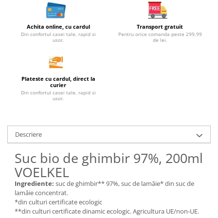
Unt, alternativa unt
Paine bio
Achita online, cu cardul
Transport gratuit
Din confortul casei tale, rapid si
Pentru orice comanda peste 299,99
Paste
usor.
de lei.
Terci bio
Dulciuri
Ciocolata
Plateste cu cardul, direct la
curier
Dulceturi, gemuri, compoturi
Din confortul casei tale, rapid si
usor.
Creme
Bomboane, Caramele si Jeleuri
Biscuiti si napolitane
Descriere
Inghetata
Zahar si indulcitori
Suc bio de ghimbir 97%, 200ml
Batoane
VOELKEL
Dulciuri bio
Ingrediente:
suc de ghimbir** 97%, suc de lamâie* din suc de
Guma de mestecat bio
lamâie concentrat.
*din culturi certificate ecologic
Snacksuri
**din culturi certificate dinamic ecologic. Agricultura UE/non-UE.