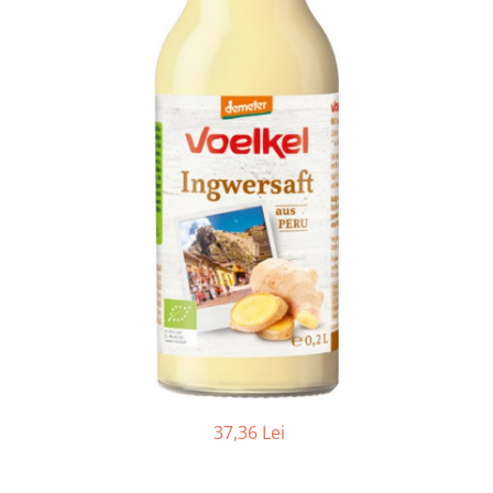
Ceai vrac
Ceaiuri diverse si accesorii
Bauturi
Apa
Sucuri
Vinuri, bere si alte bauturi
Siropuri naturale
Energizante
Carbogazoase
Siropuri Bio
Cacao si inlocuitori
Seminte bio pentru germinat
Seminte din plante oleaginoase
Superalimente bio
37,36 Lei
Fructe si legume Bio
Alimente de baza