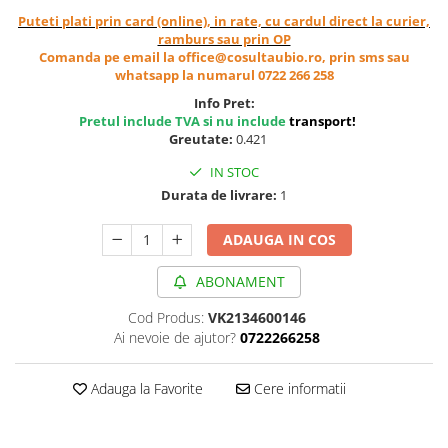
Cereale, fulgi din cereale, mic
Puteti plati prin card (online), in rate, cu cardul direct la curier,
dejun
ramburs sau prin OP
Comanda pe email la office@cosultaubio.ro, prin sms sau
Lactate
whatsapp la numarul 0722 266 258
Bauturi vegetale
Info Pret:
Orez, Faina si Premixuri
Pretul include TVA si nu include
transport
!
Ulei, otet
Greutate:
0.421
Produse din carne
IN STOC
Sosuri, Ketchup bio
Durata de livrare:
1
Pudre si prafuri
ADAUGA IN COS
Supe
Conserve, Pateuri, creme
ABONAMENT
tartinabile
Masline
Cod Produs:
VK2134600146
Ai nevoie de ajutor?
0722266258
Leguminoase si seminte
Fermenti si gelifianti
Adauga la Favorite
Cere informatii
Produse din soia
Sare si inlocuitori
Produse care inlocuiesc carnea