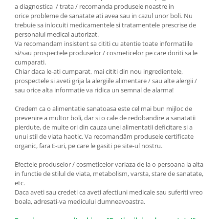
a diagnostica / trata / recomanda produsele noastre in
orice probleme de sanatate ati avea sau in cazul unor boli. Nu
trebuie sa inlocuiti medicamentele si tratamentele prescrise de
personalul medical autorizat.
Va recomandam insistent sa cititi cu atentie toate informatiile
si/sau prospectele produselor / cosmeticelor pe care doriti sa le
cumparati.
Chiar daca le-ati cumparat, mai cititi din nou ingredientele,
prospectele si aveti grija la alergiile alimentare / sau alte alergii /
sau orice alta informatie va ridica un semnal de alarma!
Credem ca o alimentatie sanatoasa este cel mai bun mijloc de
prevenire a multor boli, dar si o cale de redobandire a sanatatii
pierdute, de multe ori din cauza unei alimentatii deficitare si a
unui stil de viata haotic. Va recomandăm produsele certificate
organic, fara E-uri, pe care le gasiti pe site-ul nostru.
Efectele produselor / cosmeticelor variaza de la o persoana la alta
in functie de stilul de viata, metabolism, varsta, stare de sanatate,
etc.
Daca aveti sau credeti ca aveti afectiuni medicale sau suferiti vreo
boala, adresati-va medicului dumneavoastra.