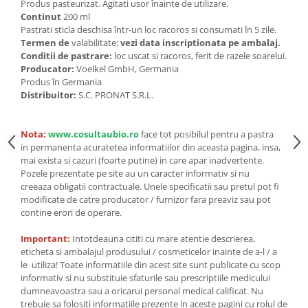
Seminte, fructe uscate, samburi
Produs pasteurizat. Agitati usor înainte de utilizare.
Continut
200 ml
Mixuri, condimente si mirodenii
Pastrati sticla deschisa într-un loc racoros si consumati în 5 zile.
Termen de
valabilitate:
vezi data inscriptionata pe ambalaj.
Mixuri
Conditii de pastrare:
loc uscat si racoros, ferit de razele soarelui.
Condimente
Producator:
Voelkel GmbH, Germania
Mirodenii
Produs în Germania
Distribuitor:
S.C. PRONAT S.R.L.
Maioneza bio
Pesto Bio
Semipreparate
Nota:
www.cosultaubio.ro
face tot posibilul pentru a pastra
in permanenta acuratetea informatiilor din aceasta pagina, insa,
Specialitati si produse asiatice
mai exista si cazuri (foarte putine) in care apar inadvertente.
Pozele prezentate pe site au un caracter informativ si nu
creeaza obligatii contractuale. Unele specificatii sau pretul pot fi
modificate de catre producator / furnizor fara preaviz sau pot
contine erori de operare.
Important:
Intotdeauna cititi cu mare atentie descrierea,
eticheta si ambalajul produsului / cosmeticelor inainte de a-l / a
le utiliza! Toate informatiile din acest site sunt publicate cu scop
informativ si nu substituie sfaturile sau prescriptiile medicului
dumneavoastra sau a oricarui personal medical calificat. Nu
trebuie sa folositi informatiile prezente in aceste pagini cu rolul de