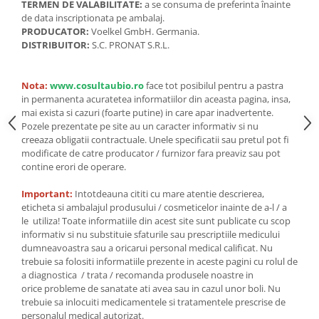
Seminte, fructe uscate, samburi
TERMEN DE VALABILITATE:
a se consuma de preferinta înainte
de data inscriptionata pe ambalaj.
Mixuri, condimente si mirodenii
PRODUCATOR:
Voelkel GmbH. Germania.
Mixuri
DISTRIBUITOR:
S.C. PRONAT S.R.L.
Condimente
Mirodenii
Nota:
www.cosultaubio.ro
face tot posibilul pentru a pastra
in permanenta acuratetea informatiilor din aceasta pagina, insa,
Maioneza bio
mai exista si cazuri (foarte putine) in care apar inadvertente.
Pesto Bio
Pozele prezentate pe site au un caracter informativ si nu
Semipreparate
creeaza obligatii contractuale. Unele specificatii sau pretul pot fi
modificate de catre producator / furnizor fara preaviz sau pot
Specialitati si produse asiatice
contine erori de operare.
Important:
Intotdeauna cititi cu mare atentie descrierea,
eticheta si ambalajul produsului / cosmeticelor inainte de a-l / a
le utiliza! Toate informatiile din acest site sunt publicate cu scop
informativ si nu substituie sfaturile sau prescriptiile medicului
dumneavoastra sau a oricarui personal medical calificat. Nu
trebuie sa folositi informatiile prezente in aceste pagini cu rolul de
a diagnostica / trata / recomanda produsele noastre in
orice probleme de sanatate ati avea sau in cazul unor boli. Nu
trebuie sa inlocuiti medicamentele si tratamentele prescrise de
personalul medical autorizat.