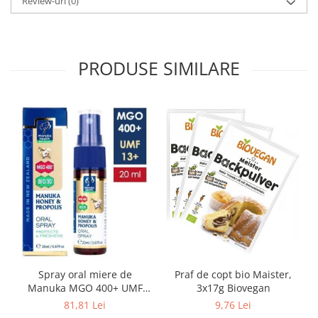
Review-uri
(0)
PRODUSE SIMILARE
Spray oral miere de
Praf de copt bio Maister,
Manuka MGO 400+ UMF
3x17g Biovegan
13+ cu Propolis (20ml)
81,81 Lei
9,76 Lei