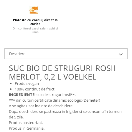
Unt, alternativa unt
Paine bio
Plateste cu cardul, direct la
Paste
curier
Din confortul casei tale, rapid si
Terci bio
usor.
Dulciuri
Ciocolata
Descriere
Dulceturi, gemuri, compoturi
Creme
SUC BIO DE STRUGURI ROSII
Bomboane, Caramele si Jeleuri
MERLOT, 0,2 L VOELKEL
Biscuiti si napolitane
Produs vegan
Inghetata
100% continut de fruct
Zahar si indulcitori
INGREDIENTE:
suc de struguri rosii**.
Batoane
**= din culturi certificate dinamic ecologic (Demeter)
A se agita usor înainte de deschidere.
Dulciuri bio
Dupa deschidere se pastreaza în frigider si se consuma în termen
Guma de mestecat bio
de 5 zile.
Produs pasteurizat.
Snacksuri
Produs în Germania.