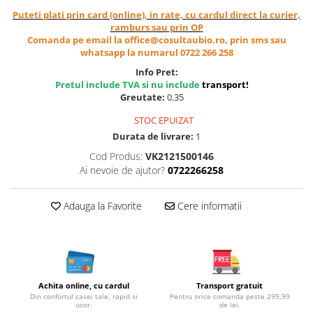
Cereale, fulgi din cereale, mic
Puteti plati prin card (online), in rate, cu cardul direct la curier,
dejun
ramburs sau prin OP
Comanda pe email la office@cosultaubio.ro, prin sms sau
Lactate
whatsapp la numarul 0722 266 258
Bauturi vegetale
Info Pret:
Orez, Faina si Premixuri
Pretul include TVA si nu include
transport
!
Ulei, otet
Greutate:
0.35
Produse din carne
STOC EPUIZAT
Sosuri, Ketchup bio
Durata de livrare:
1
Pudre si prafuri
Cod Produs:
VK2121500146
Supe
Ai nevoie de ajutor?
0722266258
Conserve, Pateuri, creme
tartinabile
Adauga la Favorite
Cere informatii
Masline
Leguminoase si seminte
Fermenti si gelifianti
Produse din soia
Achita online, cu cardul
Transport gratuit
Sare si inlocuitori
Din confortul casei tale, rapid si
Pentru orice comanda peste 299,99
usor.
de lei.
Produse care inlocuiesc carnea