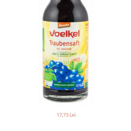
Ceai vrac
Ceaiuri diverse si accesorii
Bauturi
Apa
Sucuri
Vinuri, bere si alte bauturi
Siropuri naturale
Energizante
Carbogazoase
Siropuri Bio
Cacao si inlocuitori
Seminte bio pentru germinat
Seminte din plante oleaginoase
Superalimente bio
17,73 Lei
Fructe si legume Bio
Alimente de baza