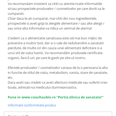
Va recomandam insistent sa cititi cu atentie toate informatiile
si/sau prospectele produselor / cosmeticelor pe care doriti sa le
cumparati.
Chiar daca le-ati cumparat, mai cititi din nou ingredientele,
prospectele si aveti grija la alergiile alimentare / sau alte alergii /
sau orice alta informatie va ridica un semnal de alarma!
Credem ca o alimentatie sanatoasa este cel mai bun mijloc de
prevenire a multor boli, dar si o cale de redobandire a sanatatii
pierdute, de multe ori din cauza unei alimentatii deficitare si a
unui stil de viata haotic. Va recomandăm produsele certificate
organic, fara E-uri, pe care le gasiti pe site-ul nostru.
Efectele produselor / cosmeticelor variaza de la o persoana la alta
in functie de stilul de viata, metabolism, varsta, stare de sanatate,
etc.
Daca aveti sau credeti ca aveti afectiuni medicale sau suferiti vreo
boala, adresati-va medicului dumneavoastra.
Pune in www.cosultaubio.ro "Portia zilnica de sanatate!"
Informatii conformitate produs