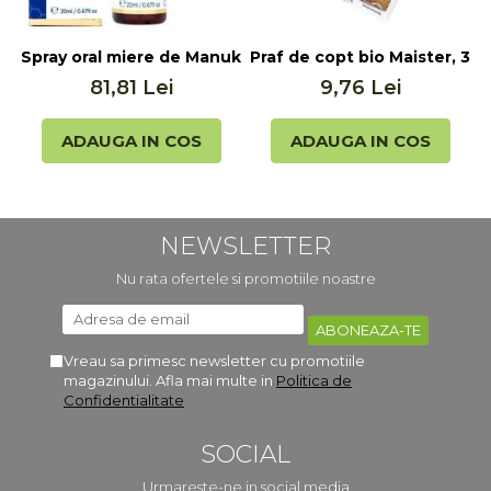
Spray oral miere de Manuka MGO 400+ UMF 13+ cu Propol
Praf de copt bio Maister, 3x
P
81,81 Lei
9,76 Lei
ADAUGA IN COS
ADAUGA IN COS
NEWSLETTER
Nu rata ofertele si promotiile noastre
Vreau sa primesc newsletter cu promotiile
magazinului. Afla mai multe in
Politica de
Confidentialitate
SOCIAL
Urmareste-ne in social media