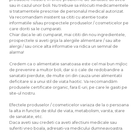
sau in cazul unor boli. Nu trebuie sa inlocuiti medicamentele
si tratamentele prescrise de personalul medical autorizat.
Va recomandam insistent sa cititi cu atentie toate
informatiile si/sau prospectele produselor / cosmeticelor pe
care doriti sa le cumparati.
Chiar daca le-ati cumparat, mai cititi din nou ingredientele,
prospectele si aveti grija la alergiile alimentare / sau alte
alergii / sau orice alta informatie va ridica un semnal de
alarma!
Credem ca o alimentatie sanatoasa este cel mai bun mijloc
de prevenire a multor boli, dar si o cale de redobandire a
sanatatii pierdute, de multe ori din cauza unei alimentatii
deficitare si a unui stil de viata haotic. Va recomandăm
produsele certificate organic, fara E-uri, pe care le gasiti pe
site-ul nostru.
Efectele produselor / cosmeticelor variaza de la o persoana
la alta in functie de stilul de viata, metabolism, varsta, stare
de sanatate, etc.
Daca aveti sau credeti ca aveti afectiuni medicale sau
suferiti vreo boala, adresati-va medicului dumneavoastra.