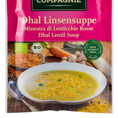
Ceai vrac
Ceaiuri diverse si accesorii
Bauturi
Apa
Sucuri
Vinuri, bere si alte bauturi
Siropuri naturale
Energizante
Carbogazoase
Siropuri Bio
Cacao si inlocuitori
Seminte bio pentru germinat
Seminte din plante oleaginoase
Superalimente bio
Fructe si legume Bio
Alimente de baza