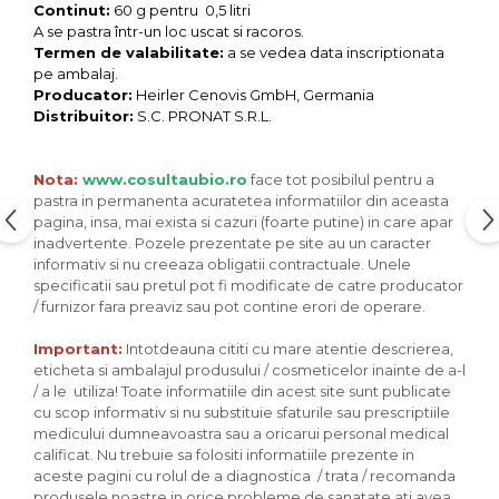
Seminte, fructe uscate, samburi
Continut:
60 g pentru 0,5 litri
A se pastra într-un loc uscat si racoros.
Mixuri, condimente si mirodenii
Termen de valabilitate:
a se vedea data inscriptionata
Mixuri
pe ambalaj.
Producator:
Heirler Cenovis GmbH, Germania
Condimente
Distribuitor:
S.C. PRONAT S.R.L.
Mirodenii
Maioneza bio
Nota:
www.cosultaubio.ro
face tot posibilul pentru a
Pesto Bio
pastra in permanenta acuratetea informatiilor din aceasta
Semipreparate
pagina, insa, mai exista si cazuri (foarte putine) in care apar
inadvertente. Pozele prezentate pe site au un caracter
Specialitati si produse asiatice
informativ si nu creeaza obligatii contractuale. Unele
specificatii sau pretul pot fi modificate de catre producator
/ furnizor fara preaviz sau pot contine erori de operare.
Important:
Intotdeauna cititi cu mare atentie descrierea,
eticheta si ambalajul produsului / cosmeticelor inainte de a-l
/ a le utiliza! Toate informatiile din acest site sunt publicate
cu scop informativ si nu substituie sfaturile sau prescriptiile
medicului dumneavoastra sau a oricarui personal medical
calificat. Nu trebuie sa folositi informatiile prezente in
aceste pagini cu rolul de a diagnostica / trata / recomanda
produsele noastre in orice probleme de sanatate ati avea