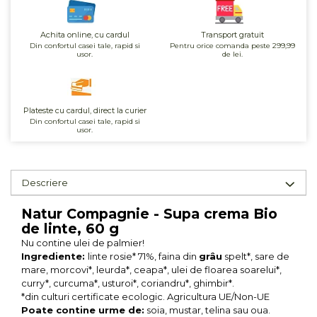
Unt, alternativa unt
Paine bio
Achita online, cu cardul
Transport gratuit
Din confortul casei tale, rapid si
Pentru orice comanda peste 299,99
Paste
usor.
de lei.
Terci bio
Dulciuri
Plateste cu cardul, direct la curier
Ciocolata
Din confortul casei tale, rapid si
Dulceturi, gemuri, compoturi
usor.
Creme
Bomboane, Caramele si Jeleuri
Descriere
Biscuiti si napolitane
Inghetata
Natur Compagnie - Supa crema Bio
Zahar si indulcitori
de linte, 60 g
Batoane
Nu contine ulei de palmier!
Ingrediente:
linte rosie* 71%, faina din
grâu
spelt*, sare de
Dulciuri bio
mare, morcovi*, leurda*, ceapa*, ulei de floarea soarelui*,
Guma de mestecat bio
curry*, curcuma*, usturoi*, coriandru*, ghimbir*.
Snacksuri
*din culturi certificate ecologic. Agricultura UE/Non-UE
Poate contine urme de:
soia, mustar, telina sau oua.