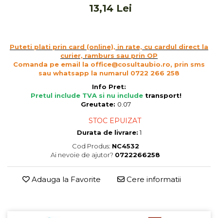
13,14 Lei
Cereale, fulgi din cereale, mic
dejun
Lactate
Bauturi vegetale
Puteti plati prin card (online), in rate, cu cardul direct la
Orez, Faina si Premixuri
curier, ramburs sau prin OP
Comanda pe email la office@cosultaubio.ro, prin sms
Ulei, otet
sau whatsapp la numarul 0722 266 258
Produse din carne
Info Pret:
Sosuri, Ketchup bio
Pretul include TVA si nu include
transport
!
Greutate:
0.07
Pudre si prafuri
Supe
STOC EPUIZAT
Conserve, Pateuri, creme
Durata de livrare:
1
tartinabile
Cod Produs:
NC4532
Masline
Ai nevoie de ajutor?
0722266258
Leguminoase si seminte
Fermenti si gelifianti
Adauga la Favorite
Cere informatii
Produse din soia
Sare si inlocuitori
Produse care inlocuiesc carnea