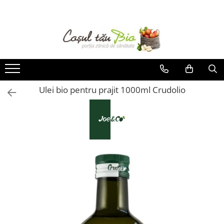
Tendinte
Alimente
Suplimente si Remedii
Ingrijire personala
Produse pentru locuinta si bucatarie
Hrana si cosmetice pentru animale
Fara gluten
Produse Apicole
Remedii
Cosmetice pentru copii
Produse pentru rufe
Produse bio pentru caini
Fara lactoza
Diverse tipuri de miere si derivate
Remedii naturiste
Cosmetice pentru femei
Produse pentru vase
Produse bio pentru pisici
Miere de Manuka
Fara zahar
Uleiuri esentiale
Cosmetice pentru barbati
Produse pentru curatenia casei
Cosmetice pentru animale
Ulei bio pentru prajit 1000ml Crudolio
Produse Romanesti
Raw vegana
Suplimente Alimentare
Igiena orala
Ajutor in bucatarie
Bunatati traditionale din Muntii
Vegetariana
Igiena intima
Detergenti pentru alergici
Apunseni
Produse vegan si de post
Betisoare urechi, periute de dinti
Odorizante bio pentru casa
Aronia Energie
Diverse Produse Romanesti
Sapun, sapun lichid
Sacose cumparaturi
Ingrediente si produse patiserie
Ulei si creme de masaj
Ceaiuri, Cafea si Inlocuitori
Produse pentru si dupa plaja
Ceaiuri Lebensbaum
Produse intime
Cafea si inlocuitori
Sare si mixuri de sare
Ceaiuri Yogi Tea