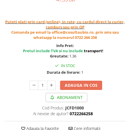
Cereale, fulgi din cereale, mic
dejun
Lactate
Puteti plati prin card (online), in rate, cu cardul direct la curier,
Bauturi vegetale
ramburs sau prin OP
Comanda pe email la office@cosultaubio.ro, prin sms sau
Orez, Faina si Premixuri
whatsapp la numarul 0722 266 258
Ulei, otet
Info Pret:
Produse din carne
Pretul include TVA si nu include
transport
!
Sosuri, Ketchup bio
Greutate:
1.36
Pudre si prafuri
IN STOC
Supe
Durata de livrare:
1
Conserve, Pateuri, creme
tartinabile
ADAUGA IN COS
Masline
ABONAMENT
Leguminoase si seminte
Fermenti si gelifianti
Cod Produs:
JCFD1000
Ai nevoie de ajutor?
0722266258
Produse din soia
Sare si inlocuitori
Adauga la Favorite
Cere informatii
Produse care inlocuiesc carnea