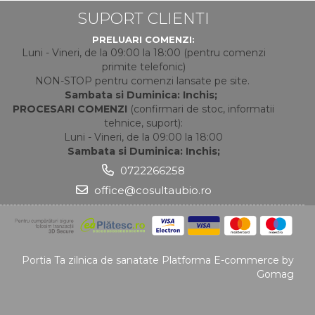
SUPORT CLIENTI
PRELUARI COMENZI:
Luni - Vineri, de la 09:00 la 18:00 (pentru comenzi
primite telefonic)
NON-STOP pentru comenzi lansate pe site.
Sambata si Duminica: Inchis;
PROCESARI COMENZI
(confirmari de stoc, informatii
tehnice, suport):
Luni - Vineri, de la 09:00 la 18:00
Sambata si Duminica: Inchis;
0722266258
office@cosultaubio.ro
Portia Ta zilnica de sanatate
Platforma E-commerce by
Gomag