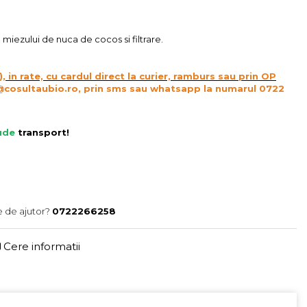
miezului de nuca de cocos si filtrare.
), in rate, cu cardul direct la curier, ramburs sau prin OP
@cosultaubio.ro, prin sms sau whatsapp la numarul 0722
lude
transport
!
e de ajutor?
0722266258
Cere informatii