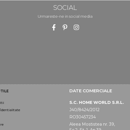
SOCIAL
Urmareste-ne in social media
DATE COMERCIALE
TILE
S.C. HOME WORLD S.R.L.
tii
J40/8424/2012
identialitate
RO30457234
Aleea Mostistea nr. 39,
are