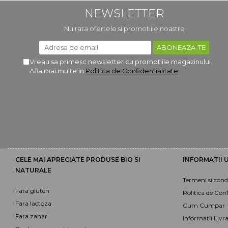
NEWSLETTER
Nu rata ofertele si promotiile noastre
Vreau sa primesc newsletter cu promotiile magazinului.
Afla mai multe in
Politica de Confidentialitate
CELE MAI APRECIATE PRODUSE BIO SI
INFORMATII U
NATURALE
Termeni si condi
Fara gluten
Politica de Conf
Fara lactoza
Cum Cumpar
Fara zahar
Informatii Livr