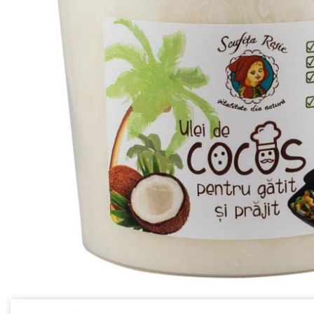
Ceai vrac
Ceaiuri diverse si accesorii
Bauturi
Apa
Sucuri
Vinuri, bere si alte bauturi
Siropuri naturale
Energizante
Carbogazoase
Siropuri Bio
Cacao si inlocuitori
Seminte bio pentru germinat
Seminte din plante oleaginoase
Superalimente bio
Fructe si legume Bio
Alimente de baza