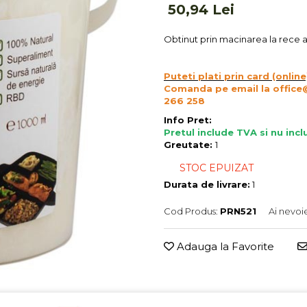
50,94 Lei
Obtinut prin macinarea la rece a 
Puteti plati prin card (online
Comanda pe email la office
266 258
Info Pret:
Pretul include TVA si nu inc
Greutate:
1
STOC EPUIZAT
Durata de livrare:
1
Cod Produs:
PRN521
Ai nevoi
Adauga la Favorite