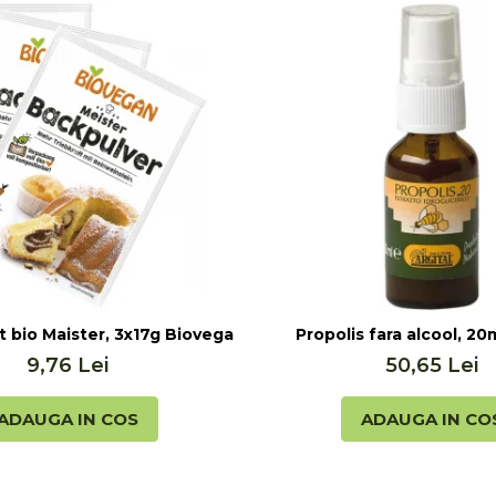
lis (20ml)
t bio Maister, 3x17g Biovegan
Propolis fara alcool, 20m
9,76 Lei
50,65 Lei
ADAUGA IN COS
ADAUGA IN CO