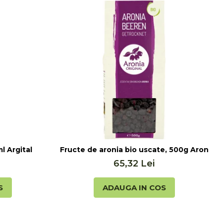
l Argital
Fructe de aronia bio uscate, 500g Aronia O
65,32 Lei
S
ADAUGA IN COS