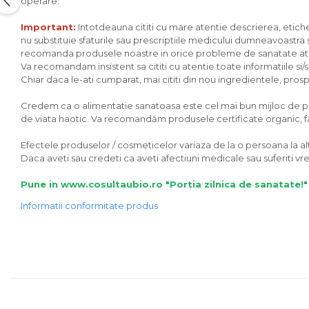
operare.
Unt, alternativa unt
Important:
Intotdeauna cititi cu mare atentie descrierea, eticheta
Paine bio
nu substituie sfaturile sau prescriptiile medicului dumneavoastra sa
Paste
recomanda produsele noastre in orice probleme de sanatate ati av
Va recomandam insistent sa cititi cu atentie toate informatiile si
Terci bio
Chiar daca le-ati cumparat, mai cititi din nou ingredientele, prospec
Dulciuri
Credem ca o alimentatie sanatoasa este cel mai bun mijloc de preve
Ciocolata
de viata haotic. Va recomandăm produsele certificate organic, fara
Dulceturi, gemuri, compoturi
Creme
Efectele produselor / cosmeticelor variaza de la o persoana la alta
Daca aveti sau credeti ca aveti afectiuni medicale sau suferiti 
Bomboane, Caramele si Jeleuri
Biscuiti si napolitane
Pune in www.cosultaubio.ro "Portia zilnica de sanatate!"
Inghetata
Informatii conformitate produs
Zahar si indulcitori
Batoane
Dulciuri bio
Guma de mestecat bio
Snacksuri