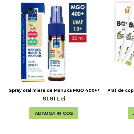
Seminte, fructe uscate, samburi
Mixuri, condimente si mirodenii
Mixuri
Condimente
Mirodenii
Maioneza bio
Pesto Bio
Semipreparate
Specialitati si produse asiatice
Spray oral miere de Manuka MGO 400+ UMF 13+ cu Propo
Praf de cop
81,81 Lei
ADAUGA IN COS