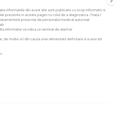
ate informatiile din acest site sunt publicate cu scop informativ si
ile prezente in aceste pagini cu rolul de a diagnostica / trata /
tratamentele prescrise de personalul medical autorizat.
ti.
 alta informatie va ridica un semnal de alarma!
e multe ori din cauza unei alimentatii deficitare si a unui stil
c.