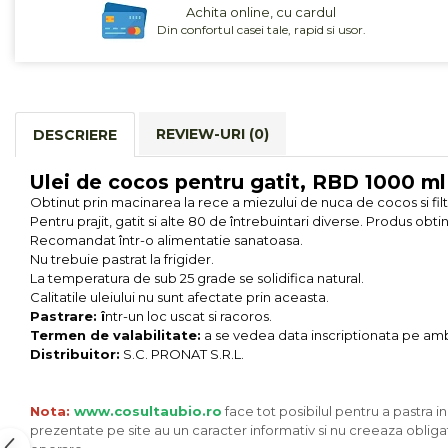
Achita online, cu cardul
Cereale, fulgi din cereale, mic
Din confortul casei tale, rapid si usor.
dejun
Lactate
Bauturi vegetale
Orez, Faina si Premixuri
REVIEW-URI
(0)
DESCRIERE
Ulei, otet
Produse din carne
Ulei de cocos pentru gatit, RBD 1000 ml
Sosuri, Ketchup bio
Obtinut prin macinarea la rece a miezului de nuca de cocos si filt
Pudre si prafuri
Pentru prajit, gatit si alte 80 de întrebuintari diverse. Produs ob
Recomandat într-o alimentatie sanatoasa.
Supe
Nu trebuie pastrat la frigider.
Conserve, Pateuri, creme
La temperatura de sub 25 grade se solidifica natural.
tartinabile
Calitatile uleiului nu sunt afectate prin aceasta.
Masline
Pastrare: î
ntr-un loc uscat si racoros.
Termen de valabilitate:
a se vedea data inscriptionata pe amb
Leguminoase si seminte
Distribuitor:
S.C. PRONAT S.R.L.
Fermenti si gelifianti
Produse din soia
Nota:
www.cosultaubio.ro
face tot posibilul pentru a pastra i
Sare si inlocuitori
prezentate pe site au un caracter informativ si nu creeaza obligat
Produse care inlocuiesc carnea