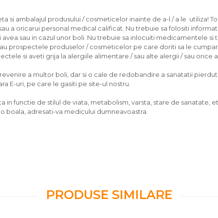
 si ambalajul produsului / cosmeticelor inainte de a-l / a le utiliza! To
u a oricarui personal medical calificat. Nu trebuie sa folositi informati
ea sau in cazul unor boli. Nu trebuie sa inlocuiti medicamentele si 
/sau prospectele produselor / cosmeticelor pe care doriti sa le cumpara
tele si aveti grija la alergiile alimentare / sau alte alergii / sau orice
nire a multor boli, dar si o cale de redobandire a sanatatii pierdute, d
 E-uri, pe care le gasiti pe site-ul nostru.
 in functie de stilul de viata, metabolism, varsta, stare de sanatate, et
vreo boala, adresati-va medicului dumneavoastra.
PRODUSE SIMILARE