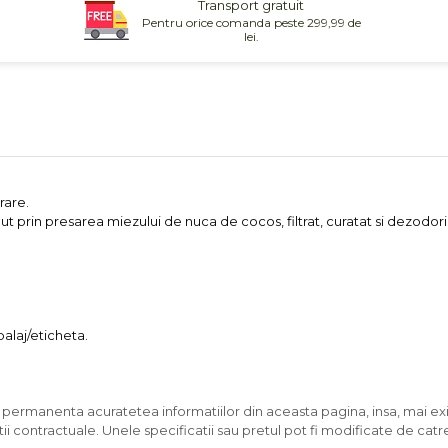
Transport gratuit
Pentru orice comanda peste 299,99 de
lei.
rare.
tinut prin presarea miezului de nuca de cocos, filtrat, curatat si dezodo
alaj/eticheta.
n permanenta acuratetea informatiilor din aceasta pagina, insa, mai exi
ii contractuale. Unele specificatii sau pretul pot fi modificate de catr