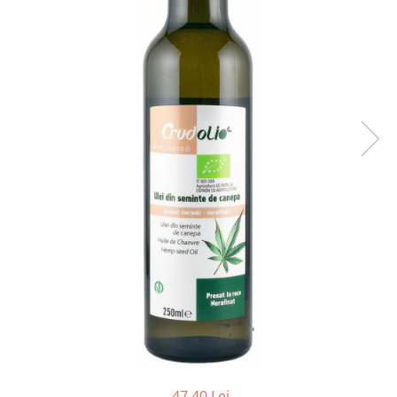
Ceai vrac
Ceaiuri diverse si accesorii
Bauturi
Apa
Sucuri
Vinuri, bere si alte bauturi
Siropuri naturale
Energizante
Carbogazoase
Siropuri Bio
Cacao si inlocuitori
Seminte bio pentru germinat
Seminte din plante oleaginoase
Superalimente bio
Fructe si legume Bio
Alimente de baza
47,40 Lei