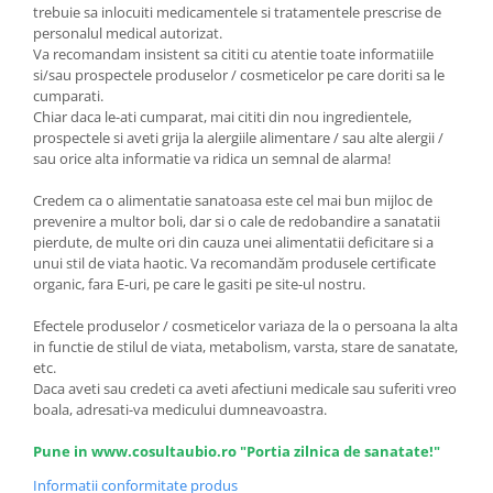
trebuie sa inlocuiti medicamentele si tratamentele prescrise de
personalul medical autorizat.
Va recomandam insistent sa cititi cu atentie toate informatiile
si/sau prospectele produselor / cosmeticelor pe care doriti sa le
cumparati.
Chiar daca le-ati cumparat, mai cititi din nou ingredientele,
prospectele si aveti grija la alergiile alimentare / sau alte alergii /
sau orice alta informatie va ridica un semnal de alarma!
Credem ca o alimentatie sanatoasa este cel mai bun mijloc de
prevenire a multor boli, dar si o cale de redobandire a sanatatii
pierdute, de multe ori din cauza unei alimentatii deficitare si a
unui stil de viata haotic. Va recomandăm produsele certificate
organic, fara E-uri, pe care le gasiti pe site-ul nostru.
Efectele produselor / cosmeticelor variaza de la o persoana la alta
in functie de stilul de viata, metabolism, varsta, stare de sanatate,
etc.
Daca aveti sau credeti ca aveti afectiuni medicale sau suferiti vreo
boala, adresati-va medicului dumneavoastra.
Pune in www.cosultaubio.ro "Portia zilnica de sanatate!"
Informatii conformitate produs