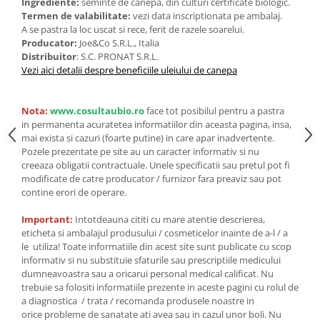
Seminte, fructe uscate, samburi
Ingrediente:
seminte de cânepa, din culturi certificate biologic.
Termen de valabilitate:
vezi data inscriptionata pe ambalaj.
Mixuri, condimente si mirodenii
A se pastra la loc uscat si rece, ferit de razele soarelui.
Producator:
Joe&Co S.R.L., Italia
Mixuri
Distribuitor
: S.C. PRONAT S.R.L.
Condimente
Vezi aici detalii despre beneficiile uleiului de canepa
Mirodenii
Maioneza bio
Nota:
www.cosultaubio.ro
face tot posibilul pentru a pastra
Pesto Bio
in permanenta acuratetea informatiilor din aceasta pagina, insa,
Semipreparate
mai exista si cazuri (foarte putine) in care apar inadvertente.
Pozele prezentate pe site au un caracter informativ si nu
Specialitati si produse asiatice
creeaza obligatii contractuale. Unele specificatii sau pretul pot fi
modificate de catre producator / furnizor fara preaviz sau pot
contine erori de operare.
Important:
Intotdeauna cititi cu mare atentie descrierea,
eticheta si ambalajul produsului / cosmeticelor inainte de a-l / a
le utiliza! Toate informatiile din acest site sunt publicate cu scop
informativ si nu substituie sfaturile sau prescriptiile medicului
dumneavoastra sau a oricarui personal medical calificat. Nu
trebuie sa folositi informatiile prezente in aceste pagini cu rolul de
a diagnostica / trata / recomanda produsele noastre in
orice probleme de sanatate ati avea sau in cazul unor boli. Nu