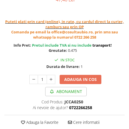
Cereale, fulgi din cereale, mic
dejun
Lactate
Puteti plati prin card (online), in rate, cu cardul direct la curier,
Bauturi vegetale
ramburs sau prin OP
Comanda pe email la office@cosultaubio.ro, prin sms sau
Orez, Faina si Premixuri
whatsapp la numarul 0722 266 258
Ulei, otet
Info Pret:
Pretul include TVA si nu include
transport
!
Produse din carne
Greutate:
0.475
Sosuri, Ketchup bio
IN STOC
Pudre si prafuri
Durata de livrare:
1
Supe
Conserve, Pateuri, creme
ADAUGA IN COS
tartinabile
Masline
ABONAMENT
Leguminoase si seminte
Cod Produs:
JCCA0250
Fermenti si gelifianti
Ai nevoie de ajutor?
0722266258
Produse din soia
Sare si inlocuitori
Adauga la Favorite
Cere informatii
Produse care inlocuiesc carnea