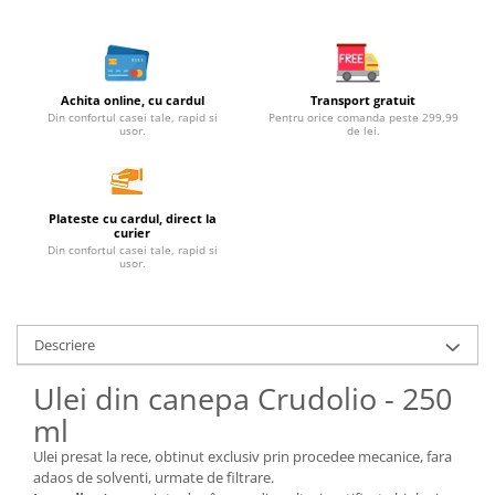
Unt, alternativa unt
Paine bio
Paste
Achita online, cu cardul
Transport gratuit
Terci bio
Din confortul casei tale, rapid si
Pentru orice comanda peste 299,99
usor.
de lei.
Dulciuri
Ciocolata
Dulceturi, gemuri, compoturi
Plateste cu cardul, direct la
Creme
curier
Din confortul casei tale, rapid si
Bomboane, Caramele si Jeleuri
usor.
Biscuiti si napolitane
Inghetata
Descriere
Zahar si indulcitori
Batoane
Ulei din canepa Crudolio - 250
Dulciuri bio
ml
Guma de mestecat bio
Ulei presat la rece, obtinut exclusiv prin procedee mecanice, fara
Snacksuri
adaos de solventi, urmate de filtrare.