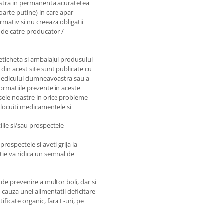
astra in permanenta acuratetea
foarte putine) in care apar
rmativ si nu creeaza obligatii
e de catre producator /
 eticheta si ambalajul produsului
e din acest site sunt publicate cu
e medicului dumneavoastra sau a
nformatiile prezente in aceste
sele noastre in orice probleme
nlocuiti medicamentele si
iile si/sau prospectele
prospectele si aveti grija la
matie va ridica un semnal de
de prevenire a multor boli, dar si
 cauza unei alimentatii deficitare
ficate organic, fara E-uri, pe