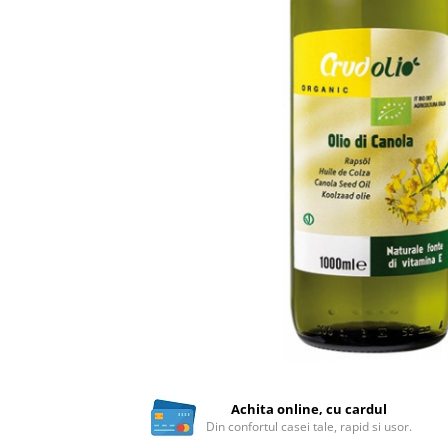
Ceai vrac
Ceaiuri diverse si accesorii
Bauturi
Apa
Sucuri
Vinuri, bere si alte bauturi
Siropuri naturale
Energizante
Carbogazoase
Siropuri Bio
Cacao si inlocuitori
Seminte bio pentru germinat
Seminte din plante oleaginoase
Superalimente bio
Fructe si legume Bio
Achita online, cu cardul
Din confortul casei tale, rapid si usor.
Alimente de baza