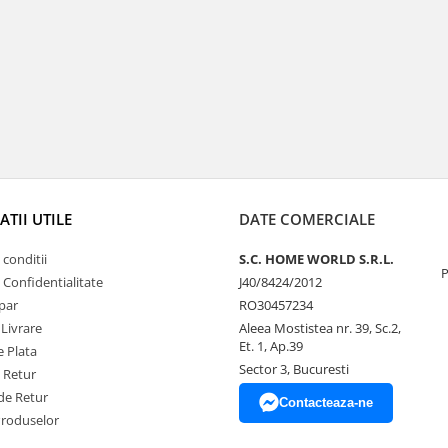
TII UTILE
DATE COMERCIALE
 conditii
S.C. HOME WORLD S.R.L.
P
e Confidentialitate
J40/8424/2012
par
RO30457234
 Livrare
Aleea Mostistea nr. 39, Sc.2,
Et. 1, Ap.39
 Plata
Sector 3, Bucuresti
e Retur
de Retur
Contacteaza-ne
Produselor