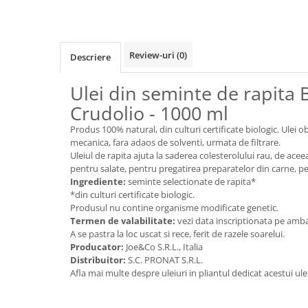
Cereale, fulgi din cereale, mic
dejun
Lactate
Review-uri
(0)
Descriere
Bauturi vegetale
Orez, Faina si Premixuri
Ulei din seminte de rapita B
Ulei, otet
Crudolio - 1000 ml
Produse din carne
Produs 100% natural, din culturi certificate biologic. Ulei o
Sosuri, Ketchup bio
mecanica, fara adaos de solventi, urmata de filtrare.
Pudre si prafuri
Uleiul de rapita ajuta la saderea colesterolului rau, de acee
Supe
pentru salate, pentru pregatirea preparatelor din carne, pe
Ingrediente:
seminte selectionate de rapita*
Conserve, Pateuri, creme
*din culturi certificate biologic.
tartinabile
Produsul nu contine organisme modificate genetic.
Masline
Termen de valabilitate:
vezi data inscriptionata pe amba
Leguminoase si seminte
A se pastra la loc uscat si rece, ferit de razele soarelui.
Producator:
Joe&Co S.R.L., Italia
Fermenti si gelifianti
Distribuitor:
S.C. PRONAT S.R.L.
Produse din soia
Afla mai multe despre uleiuri in pliantul dedicat acestui ule
Sare si inlocuitori
Produse care inlocuiesc carnea