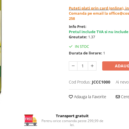
Puteti plati prin card (online), 
Comanda pe email la office@cos
258
Info Pret:
Pretul include TVA si nu include
Greutate:
1.37
IN STOC
Durata de livrare:
1
ADAUG
Cod Produs:
JCCC1000
Ai nevo
Adauga la Favorite
Cere 
Transport gratuit
Pentru orice comanda peste 299,99 de
lei.