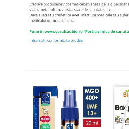
Seminte, fructe uscate, samburi
Efectele produselor / cosmeticelor variaza de la o persoana l
Mixuri, condimente si mirodenii
viata, metabolism, varsta, stare de sanatate, etc.
Daca aveti sau credeti ca aveti afectiuni medicale sau suferi
Mixuri
medicului dumneavoastra.
Condimente
Pune in www.cosultaubio.ro "Portia zilnica de sanata
Mirodenii
Maioneza bio
Informatii conformitate produs
Pesto Bio
Semipreparate
Specialitati si produse asiatice