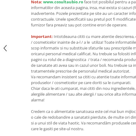
Nota:
www.cosultaubio.ro
face tot posibilul pentru a p
Unt, alternativa unt
informatiilor din aceasta pagina, insa, mai exista si cazuri (
inadvertente. Pozele prezentate pe site au un caracter info
Paine bio
contractuale. Unele specificatii sau pretul pot fi modificat
Paste
furnizor fara preaviz sau pot contine erori de operare.
Terci bio
Important:
Intotdeauna cititi cu mare atentie descrierea,
Dulciuri
/ cosmeticelor inainte de a-l / a le utiliza! Toate informatiil
Ciocolata
scop informativ si nu substituie sfaturile sau prescriptiil
oricarui personal medical calificat. Nu trebuie sa folositi i
Dulceturi, gemuri, compoturi
pagini cu rolul de a diagnostica / trata / recomanda produ
Creme
de sanatate ati avea sau in cazul unor boli. Nu trebuie sa i
tratamentele prescrise de personalul medical autorizat.
Bomboane, Caramele si Jeleuri
Va recomandam insistent sa cititi cu atentie toate informat
Biscuiti si napolitane
produselor / cosmeticelor pe care doriti sa le cumparati.
Inghetata
Chiar daca le-ati cumparat, mai cititi din nou ingredientele, 
alergiile alimentare / sau alte alergii / sau orice alta infor
Zahar si indulcitori
alarma!
Batoane
Dulciuri bio
Credem ca o alimentatie sanatoasa este cel mai bun mijloc 
o cale de redobandire a sanatatii pierdute, de multe ori din
Guma de mestecat bio
si a unui stil de viata haotic. Va recomandăm produsele certi
Snacksuri
care le gasiti pe site-ul nostru.