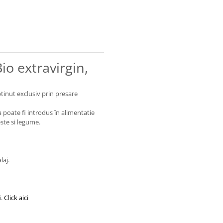
io extravirgin,
btinut exclusiv prin presare
a poate fi introdus în alimentatie
ste si legume.
laj.
i.
Click aici