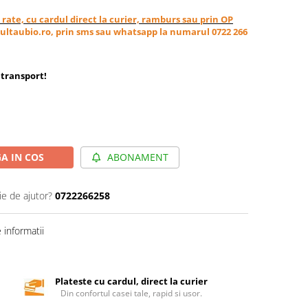
in rate, cu cardul direct la curier, ramburs sau prin OP
ultaubio.ro, prin sms sau whatsapp la numarul 0722 266
transport
!
A IN COS
ABONAMENT
ie de ajutor?
0722266258
informatii
Plateste cu cardul, direct la curier
Din confortul casei tale, rapid si usor.