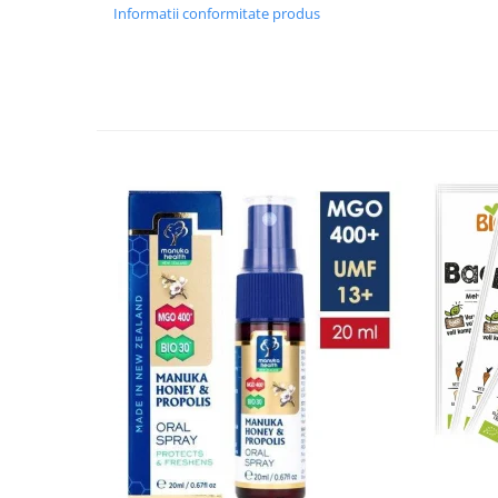
Seminte, fructe uscate, samburi
Informatii conformitate produs
Mixuri, condimente si mirodenii
Mixuri
Condimente
Mirodenii
Maioneza bio
Pesto Bio
Semipreparate
Specialitati si produse asiatice