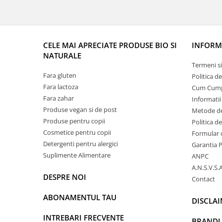
CELE MAI APRECIATE PRODUSE BIO SI
INFORMA
NATURALE
Termeni si
Fara gluten
Politica d
Fara lactoza
Cum Cum
Fara zahar
Informatii
Produse vegan si de post
Metode de
Produse pentru copii
Politica d
Cosmetice pentru copii
Formular 
Detergenti pentru alergici
Garantia 
Suplimente Alimentare
ANPC
A.N.S.V.S.A
DESPRE NOI
Contact
ABONAMENTUL TAU
DISCLA
INTREBARI FRECVENTE
BRANDU