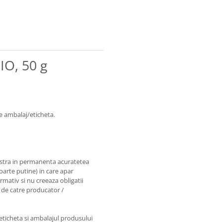
IO, 50 g
e ambalaj/eticheta.
astra in permanenta acuratetea
foarte putine) in care apar
rmativ si nu creeaza obligatii
e de catre producator /
 eticheta si ambalajul produsului