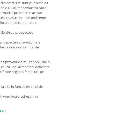
e din acest site sunt publicate cu
e medicului dumneavoastra sau a
nformatiile prezente in aceste
sele noastre in orice probleme
nlocuiti medicamentele si
iile si/sau prospectele
prospectele si aveti grija la
matie va ridica un semnal de
de prevenire a multor boli, dar si
 cauza unei alimentatii deficitare
ficate organic, fara E-uri, pe
a alta in functie de stilul de
ti vreo boala, adresati-va
te!"