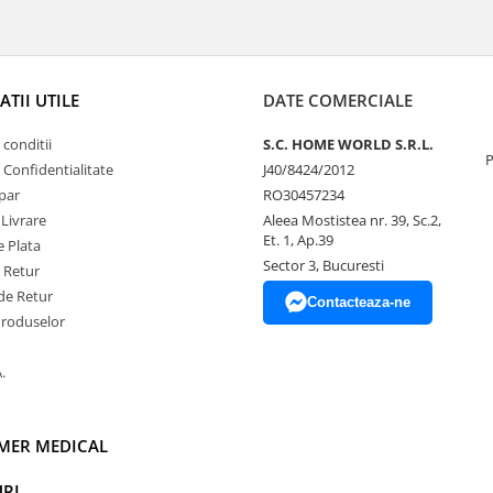
TII UTILE
DATE COMERCIALE
 conditii
S.C. HOME WORLD S.R.L.
P
e Confidentialitate
J40/8424/2012
par
RO30457234
 Livrare
Aleea Mostistea nr. 39, Sc.2,
Et. 1, Ap.39
 Plata
Sector 3, Bucuresti
e Retur
de Retur
Contacteaza-ne
Produselor
.
IMER MEDICAL
RI