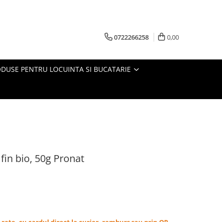
0722266258
0,00
DUSE PENTRU LOCUINTA SI BUCATARIE
fin bio, 50g Pronat
in rate, cu cardul direct la curier, ramburs sau prin OP