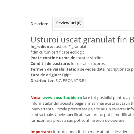
Cereale, fulgi din cereale, mic
dejun
Lactate
Review-uri
(0)
Descriere
Bauturi vegetale
Orez, Faina si Premixuri
Usturoi uscat granulat fin B
Ulei, otet
Ingrediente:
usturoi* granulat.
Produse din carne
*din culturi certificate ecologic
Sosuri, Ketchup bio
Poate contine urme de
mustar si telina.
Conditii de pastrare:
loc uscat si racoros.
Pudre si prafuri
Termen de valabilitate:
a se vedea data inscriptionata p
Supe
Tara de origine:
Egipt
Conserve, Pateuri, creme
Distribuitor:
S.C. PRONAT S.R.L.
tartinabile
Masline
Nota:
www.cosultaubio.ro
face tot posibilul pentru a p
Leguminoase si seminte
informatiilor din aceasta pagina, insa, mai exista si cazuri (
inadvertente. Pozele prezentate pe site au un caracter info
Fermenti si gelifianti
contractuale. Unele specificatii sau pretul pot fi modificat
Produse din soia
furnizor fara preaviz sau pot contine erori de operare.
Sare si inlocuitori
Important:
Intotdeauna cititi cu mare atentie descrierea,
Produse care inlocuiesc carnea