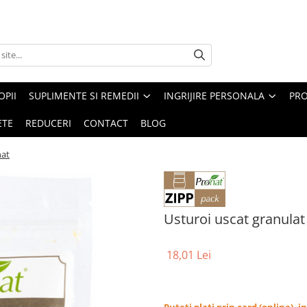
PII
SUPLIMENTE SI REMEDII
INGRIJIRE PERSONALA
PRO
ETE
REDUCERI
CONTACT
BLOG
nat
Usturoi uscat granulat 
18,01 Lei
Puteti plati prin card (online), 