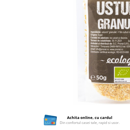
Ceai vrac
Ceaiuri diverse si accesorii
Bauturi
Apa
Sucuri
Vinuri, bere si alte bauturi
Siropuri naturale
Energizante
Carbogazoase
Siropuri Bio
Cacao si inlocuitori
Seminte bio pentru germinat
Seminte din plante oleaginoase
Superalimente bio
Fructe si legume Bio
Achita online, cu cardul
Din confortul casei tale, rapid si usor.
Alimente de baza