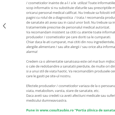
/ cosmeticelor inainte de a-l / a le utiliza! Toate informatiil
Unt, alternativa unt
scop informativ si nu substituie sfaturile sau prescriptiil
Paine bio
oricarui personal medical calificat. Nu trebuie sa folositi i
pagini cu rolul de a diagnostica / trata / recomanda produ
Paste
de sanatate ati avea sau in cazul unor boli. Nu trebuie sa i
Terci bio
tratamentele prescrise de personalul medical autorizat.
Va recomandam insistent sa cititi cu atentie toate informat
Dulciuri
produselor / cosmeticelor pe care doriti sa le cumparati.
Ciocolata
Chiar daca le-ati cumparat, mai cititi din nou ingredientele, 
alergiile alimentare / sau alte alergii / sau orice alta infor
Dulceturi, gemuri, compoturi
alarma!
Creme
Bomboane, Caramele si Jeleuri
Credem ca o alimentatie sanatoasa este cel mai bun mijloc 
o cale de redobandire a sanatatii pierdute, de multe ori din
Biscuiti si napolitane
si a unui stil de viata haotic. Va recomandăm produsele certi
Inghetata
care le gasiti pe site-ul nostru.
Zahar si indulcitori
Efectele produselor / cosmeticelor variaza de la o persoana l
Batoane
viata, metabolism, varsta, stare de sanatate, etc.
Dulciuri bio
Daca aveti sau credeti ca aveti afectiuni medicale sau suferi
Guma de mestecat bio
medicului dumneavoastra.
Snacksuri
Pune in www.cosultaubio.ro "Portia zilnica de sanata