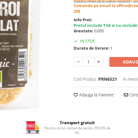
Comanda pe email la office@cos
258
Info Pret:
Pretul include TVA si nu include
Greutate:
0.055
IN STOC
Durata de livrare:
1
ADAUG
Cod Produs:
PRN6521
Ai nevoi
Adauga la Favorite
Cere 
Transport gratuit
Pentru orice comanda peste 299,99 de
lei.