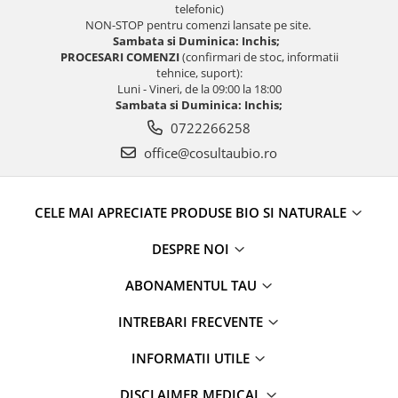
telefonic)
Unt, alternativa unt
NON-STOP pentru comenzi lansate pe site.
Sambata si Duminica: Inchis;
Paine bio
PROCESARI COMENZI
(confirmari de stoc, informatii
Paste
tehnice, suport):
Terci bio
Luni - Vineri, de la 09:00 la 18:00
Sambata si Duminica: Inchis;
Dulciuri
0722266258
Ciocolata
office@cosultaubio.ro
Dulceturi, gemuri, compoturi
Creme
Bomboane, Caramele si Jeleuri
CELE MAI APRECIATE PRODUSE BIO SI NATURALE
Biscuiti si napolitane
DESPRE NOI
Inghetata
Zahar si indulcitori
ABONAMENTUL TAU
Batoane
INTREBARI FRECVENTE
Dulciuri bio
Guma de mestecat bio
INFORMATII UTILE
Snacksuri
DISCLAIMER MEDICAL