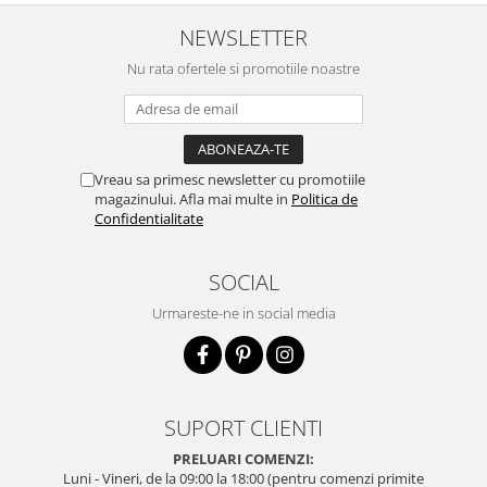
Cereale, fulgi din cereale, mic
NEWSLETTER
dejun
Lactate
Nu rata ofertele si promotiile noastre
Bauturi vegetale
Orez, Faina si Premixuri
Ulei, otet
Produse din carne
Vreau sa primesc newsletter cu promotiile
magazinului. Afla mai multe in
Politica de
Sosuri, Ketchup bio
Confidentialitate
Pudre si prafuri
Supe
SOCIAL
Conserve, Pateuri, creme
tartinabile
Urmareste-ne in social media
Masline
Leguminoase si seminte
Fermenti si gelifianti
SUPORT CLIENTI
Produse din soia
Sare si inlocuitori
PRELUARI COMENZI:
Luni - Vineri, de la 09:00 la 18:00 (pentru comenzi primite
Produse care inlocuiesc carnea