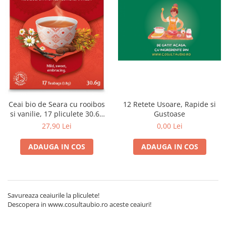
Ceai vrac
Ceaiuri diverse si accesorii
Bauturi
Apa
Sucuri
Vinuri, bere si alte bauturi
Siropuri naturale
Energizante
Ceai bio de Seara cu rooibos
12 Retete Usoare, Rapide si
Carbogazoase
si vanilie, 17 pliculete 30.6g
Gustoase
Yogi Tea
27,90 Lei
0,00 Lei
Siropuri Bio
Cacao si inlocuitori
ADAUGA IN COS
ADAUGA IN COS
Seminte bio pentru germinat
Seminte din plante oleaginoase
Superalimente bio
Savureaza ceaiurile la pliculete!
Fructe si legume Bio
Descopera in www.cosultaubio.ro aceste ceaiuri!
Alimente de baza