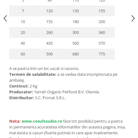
5
90
110
120
7
120
135
155
10
155
180
200
20
260
300
340
40
435
500
570
60
590
680
775
A se pastra într-un loc uscat si racoros.
Termen de valabilitate:
a se vedea data inscriptionata pe
ambalaj.
Continut:
2 Kg
Producator:
Yarrah Organic Petfood B.V. Olanda.
Distribuitor:
S.C. Pronat S.R.L.
Nota:
www.cosultaubio.ro
face tot posibilul pentru a pastra
in permanenta acuratetea informatiilor din aceasta pagina, insa,
mai exista si cazuri (foarte putine) in care apar inadvertente.