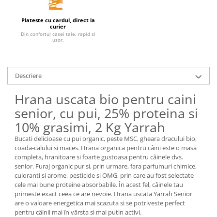
Unt, alternativa unt
Plateste cu cardul, direct la
Paine bio
curier
Din confortul casei tale, rapid si
Paste
usor.
Terci bio
Dulciuri
Descriere
Ciocolata
Dulceturi, gemuri, compoturi
Hrana uscata bio pentru caini
Creme
senior, cu pui, 25% proteina si
Bomboane, Caramele si Jeleuri
10% grasimi, 2 Kg Yarrah
Biscuiti si napolitane
Bucati delicioase cu pui organic, peste MSC, gheara dracului bio,
Inghetata
coada-calului si maces. Hrana organica pentru câini este o masa
Zahar si indulcitori
completa, hranitoare si foarte gustoasa pentru câinele dvs.
Batoane
senior. Furaj organic pur si, prin urmare, fara parfumuri chimice,
culoranti si arome, pesticide si OMG, prin care au fost selectate
Dulciuri bio
cele mai bune proteine absorbabile. În acest fel, câinele tau
Guma de mestecat bio
primeste exact ceea ce are nevoie. Hrana uscata Yarrah Senior
Snacksuri
are o valoare energetica mai scazuta si se potriveste perfect
pentru câinii mai în vârsta si mai putin activi.