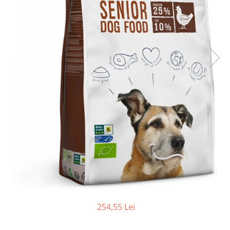
Ceai vrac
Ceaiuri diverse si accesorii
Bauturi
Apa
Sucuri
Vinuri, bere si alte bauturi
Siropuri naturale
Energizante
Carbogazoase
Siropuri Bio
Cacao si inlocuitori
Seminte bio pentru germinat
Seminte din plante oleaginoase
Superalimente bio
Fructe si legume Bio
254,55 Lei
Alimente de baza