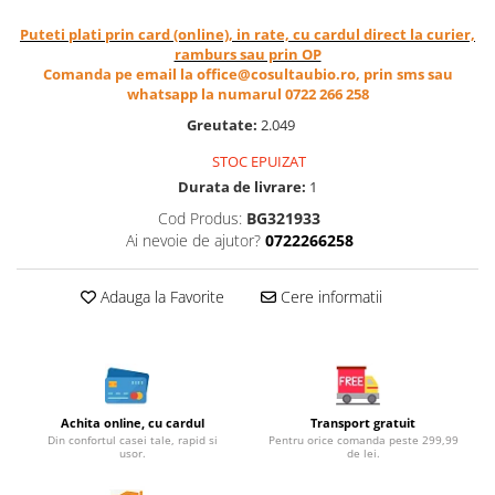
Cereale, fulgi din cereale, mic
Puteti plati prin card (online), in rate, cu cardul direct la curier,
dejun
ramburs sau prin OP
Lactate
Comanda pe email la office@cosultaubio.ro, prin sms sau
whatsapp la numarul 0722 266 258
Bauturi vegetale
Orez, Faina si Premixuri
Greutate:
2.049
Ulei, otet
STOC EPUIZAT
Produse din carne
Durata de livrare:
1
Sosuri, Ketchup bio
Cod Produs:
BG321933
Pudre si prafuri
Ai nevoie de ajutor?
0722266258
Supe
Conserve, Pateuri, creme
Adauga la Favorite
Cere informatii
tartinabile
Masline
Leguminoase si seminte
Fermenti si gelifianti
Achita online, cu cardul
Transport gratuit
Produse din soia
Din confortul casei tale, rapid si
Pentru orice comanda peste 299,99
usor.
de lei.
Sare si inlocuitori
Produse care inlocuiesc carnea