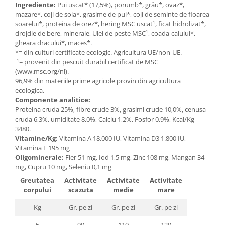
Seminte, fructe uscate, samburi
Ingrediente:
Pui uscat* (17,5%), porumb*, grâu*, ovaz*,
mazare*, coji de soia*, grasime de pui*, coji de seminte de floarea
Mixuri, condimente si mirodenii
soarelui*, proteina de orez*, hering MSC uscat¹, ficat hidrolizat*,
Mixuri
drojdie de bere, minerale, Ulei de peste MSC¹, coada-calului*,
gheara dracului*, maces*.
Condimente
*= din culturi certificate ecologic. Agricultura UE/non-UE.
Mirodenii
¹= provenit din pescuit durabil certificat de MSC
Maioneza bio
(www.msc.org/nl).
96,9% din materiile prime agricole provin din agricultura
Pesto Bio
ecologica.
Semipreparate
Componente analitice:
Proteina cruda 25%, fibre crude 3%, grasimi crude 10,0%, cenusa
Specialitati si produse asiatice
cruda 6,3%, umiditate 8,0%, Calciu 1,2%, Fosfor 0,9%, Kcal/Kg
3480.
Vitamine/Kg:
Vitamina A 18.000 IU, Vitamina D3 1.800 IU,
Vitamina E 195 mg
Oligominerale:
Fier 51 mg, Iod 1,5 mg, Zinc 108 mg, Mangan 34
mg, Cupru 10 mg, Seleniu 0,1 mg
Greutatea
Activitate
Activitate
Activitate
corpului
scazuta
medie
mare
Kg
Gr. pe zi
Gr. pe zi
Gr. pe zi