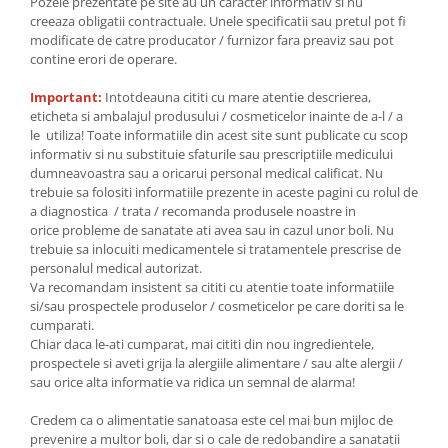
Pozele prezentate pe site au un caracter informativ si nu
creeaza obligatii contractuale. Unele specificatii sau pretul pot fi
modificate de catre producator / furnizor fara preaviz sau pot
contine erori de operare.
Important:
Intotdeauna cititi cu mare atentie descrierea,
eticheta si ambalajul produsului / cosmeticelor inainte de a-l / a
le utiliza! Toate informatiile din acest site sunt publicate cu scop
informativ si nu substituie sfaturile sau prescriptiile medicului
dumneavoastra sau a oricarui personal medical calificat. Nu
trebuie sa folositi informatiile prezente in aceste pagini cu rolul de
a diagnostica / trata / recomanda produsele noastre in
orice probleme de sanatate ati avea sau in cazul unor boli. Nu
trebuie sa inlocuiti medicamentele si tratamentele prescrise de
personalul medical autorizat.
Va recomandam insistent sa cititi cu atentie toate informatiile
si/sau prospectele produselor / cosmeticelor pe care doriti sa le
cumparati.
Chiar daca le-ati cumparat, mai cititi din nou ingredientele,
prospectele si aveti grija la alergiile alimentare / sau alte alergii /
sau orice alta informatie va ridica un semnal de alarma!
Credem ca o alimentatie sanatoasa este cel mai bun mijloc de
prevenire a multor boli, dar si o cale de redobandire a sanatatii