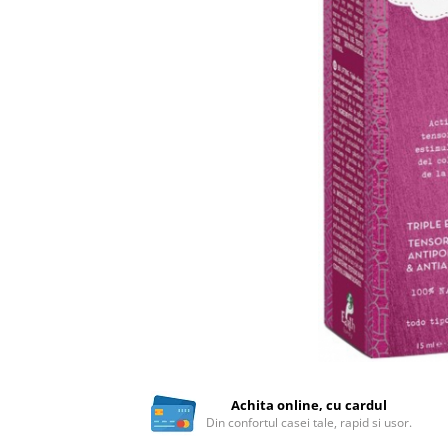
Ceai vrac
Ceaiuri diverse si accesorii
Bauturi
Apa
Sucuri
Vinuri, bere si alte bauturi
Siropuri naturale
Energizante
Carbogazoase
Siropuri Bio
Cacao si inlocuitori
Seminte bio pentru germinat
Seminte din plante oleaginoase
Superalimente bio
Fructe si legume Bio
Achita online, cu cardul
Din confortul casei tale, rapid si usor.
Alimente de baza