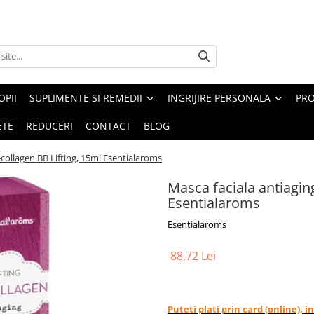
PII
SUPLIMENTE SI REMEDII
INGRIJIRE PERSONALA
PRO
ETE
REDUCERI
CONTACT
BLOG
-collagen BB Lifting, 15ml Esentialaroms
Masca faciala antiaging
Esentialaroms
Esentialaroms
88,72 Lei
Puteti plati prin card (online), 