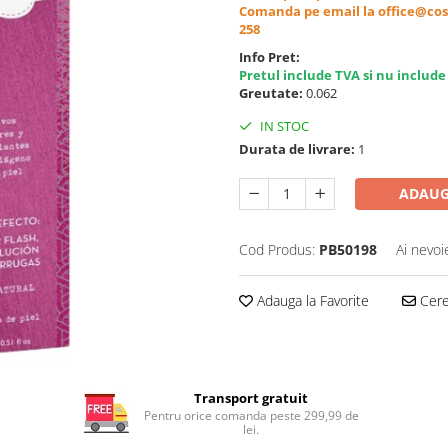
Comanda pe email la office@cos
258
Info Pret:
Pretul include TVA si nu include
Greutate:
0.062
IN STOC
Durata de livrare:
1
ADAUG
Cod Produs:
PB50198
Ai nevoi
Adauga la Favorite
Cere 
Transport gratuit
Pentru orice comanda peste 299,99 de
lei.