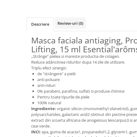
Cereale, fulgi din cereale, mic
dejun
Lactate
Review-uri
(0)
Descriere
Bauturi vegetale
Orez, Faina si Premixuri
Masca faciala antiaging, Pr
Ulei, otet
Lifting, 15 ml Esential'arôm
Produse din carne
,,Strânge" pielea si mareste productia de colagen.
Sosuri, Ketchup bio
Reduce adâncimea ridurilor dupa 14 zile de utilizare.
Pudre si prafuri
Triplu efect sinergic:
de "strângere" a pielii
Supe
anti-poluare
Conserve, Pateuri, creme
anti-riduri
tartinabile
0% parabeni, parafina, sulfati si produse chimice
Masline
Pentru toate tipurile de piele
100% natural
Leguminoase si seminte
Ingrediente:
organic silicon (monomethyl silanetriol), g
Fermenti si gelifianti
polysaccharides, galactaric acid2 obtinut din pectine prezent
Produse din soia
extract din scoarta africana de anogeissus leiocarpus3 si
ceai verde.
Sare si inlocuitori
INCI:
apa, guma de acacia1, propanediol1,2, glycerin1, gu
Produse care inlocuiesc carnea