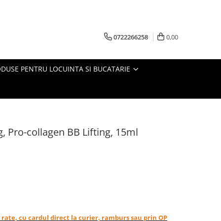
0722266258
0,00
DUSE PENTRU LOCUINTA SI BUCATARIE
, Pro-collagen BB Lifting, 15ml
in rate, cu cardul direct la curier, ramburs sau prin OP