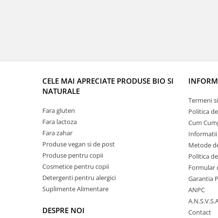
CELE MAI APRECIATE PRODUSE BIO SI
INFORMA
NATURALE
Termeni si
Fara gluten
Politica d
Fara lactoza
Cum Cum
Fara zahar
Informatii
Produse vegan si de post
Metode de
Produse pentru copii
Politica d
Cosmetice pentru copii
Formular 
Detergenti pentru alergici
Garantia 
Suplimente Alimentare
ANPC
A.N.S.V.S.A
DESPRE NOI
Contact