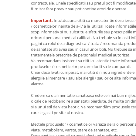
Seminte, fructe uscate, samburi
contractuale. Unele specificatii sau pretul pot fi modificat
furnizor fara preaviz sau pot contine erori de operare.
Mixuri, condimente si mirodenii
Mixuri
Important:
Intotdeauna cititi cu mare atentie descrierea,
/ cosmeticelor inainte de a-l / a le utiliza! Toate informatiil
Condimente
scop informativ si nu substituie sfaturile sau prescriptiil
Mirodenii
oricarui personal medical calificat. Nu trebuie sa folositi i
Maioneza bio
pagini cu rolul de a diagnostica / trata / recomanda produ
de sanatate ati avea sau in cazul unor boli. Nu trebuie sa i
Pesto Bio
tratamentele prescrise de personalul medical autorizat.
Semipreparate
Va recomandam insistent sa cititi cu atentie toate informat
produselor / cosmeticelor pe care doriti sa le cumparati.
Specialitati si produse asiatice
Chiar daca le-ati cumparat, mai cititi din nou ingredientele, 
alergiile alimentare / sau alte alergii / sau orice alta infor
alarma!
Credem ca o alimentatie sanatoasa este cel mai bun mijloc 
o cale de redobandire a sanatatii pierdute, de multe ori din
si a unui stil de viata haotic. Va recomandăm produsele certi
care le gasiti pe site-ul nostru.
Efectele produselor / cosmeticelor variaza de la o persoana l
viata, metabolism, varsta, stare de sanatate, etc.
Daca aveti sau credeti ca aveti afectiuni medicale sau suferi