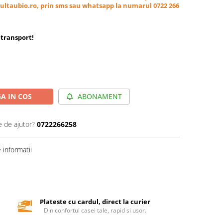
ultaubio.ro, prin sms sau whatsapp la numarul 0722 266
transport
!
A IN COS
ABONAMENT
e de ajutor?
0722266258
informatii
Plateste cu cardul, direct la curier
Din confortul casei tale, rapid si usor.