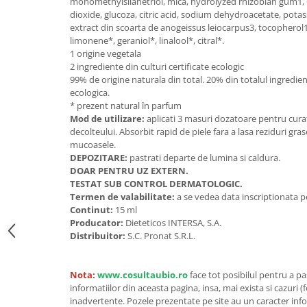
monomethylsilanetriol, mica, hydrolyzed rhizobian gum1, 
dioxide, glucoza, citric acid, sodium dehydroacetate, potas
Unt, alternativa unt
extract din scoarta de anogeissus leiocarpus3, tocopherol1
Paine bio
limonene*, geraniol*, linalool*, citral*.
Paste
1 origine vegetala
2 ingrediente din culturi certificate ecologic
Terci bio
99% de origine naturala din total. 20% din totalul ingredien
Dulciuri
ecologica.
* prezent natural în parfum
Ciocolata
Mod de utilizare:
aplicati 3 masuri dozatoare pentru curatar
Dulceturi, gemuri, compoturi
decolteului. Absorbit rapid de piele fara a lasa reziduri grase
Creme
mucoasele.
DEPOZITARE:
pastrati departe de lumina si caldura.
Bomboane, Caramele si Jeleuri
DOAR PENTRU UZ EXTERN.
Biscuiti si napolitane
TESTAT SUB CONTROL DERMATOLOGIC.
Inghetata
Termen de valabilitate:
a se vedea data inscriptionata p
Continut:
15 ml
Zahar si indulcitori
Producator:
Dieteticos INTERSA, S.A.
Batoane
Distribuitor:
S.C. Pronat S.R.L.
Dulciuri bio
Guma de mestecat bio
Nota:
www.cosultaubio.ro
face tot posibilul pentru a p
Snacksuri
informatiilor din aceasta pagina, insa, mai exista si cazuri (
inadvertente. Pozele prezentate pe site au un caracter info