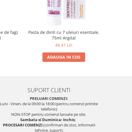
ne de fag)
Pasta de dinti cu 7 uleiuri esentiale,
Sapun a
l
75ml Argital
propol
48,41 Lei
ADAUGA IN COS
SUPORT CLIENTI
PRELUARI COMENZI:
Luni - Vineri, de la 09:00 la 18:00 (pentru comenzi primite
telefonic)
NON-STOP pentru comenzi lansate pe site.
Sambata si Duminica: Inchis;
PROCESARI COMENZI
(confirmari de stoc, informatii
tehnice, suport):