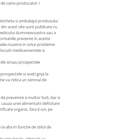
e de catre producator /
 eticheta si ambalajul produsului
e din acest site sunt publicate cu
e medicului dumneavoastra sau a
nformatiile prezente in aceste
sele noastre in orice probleme
nlocuiti medicamentele si
iile si/sau prospectele
prospectele si aveti grija la
matie va ridica un semnal de
de prevenire a multor boli, dar si
 cauza unei alimentatii deficitare
ficate organic, fara E-uri, pe
a alta in functie de stilul de
ti vreo boala, adresati-va