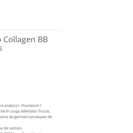
o Collagen BB
s
uma arabica1, rhizobium1
e în coaja diferitelor fructe,
 aroma de germeni proaspeti de
ma de xantan,