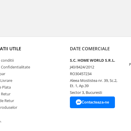
TII UTILE
DATE COMERCIALE
 conditii
S.C. HOME WORLD S.R.L.
P
e Confidentialitate
J40/8424/2012
par
RO30457234
 Livrare
Aleea Mostistea nr. 39, Sc.2,
Et. 1, Ap.39
 Plata
Sector 3, Bucuresti
e Retur
de Retur
Contacteaza-ne
Produselor
.