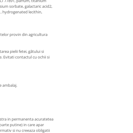
CI 77891, parfum, titanium
sium sorbate, galactaric acid2,
, hydrogenated lecithin,
telor provin din agricultura
ea pielii fetei, gâtului si
. Evitati contactul cu ochii si
e ambalaj.
astra in permanenta acuratetea
foarte putine) in care apar
rmativ si nu creeaza obligatii