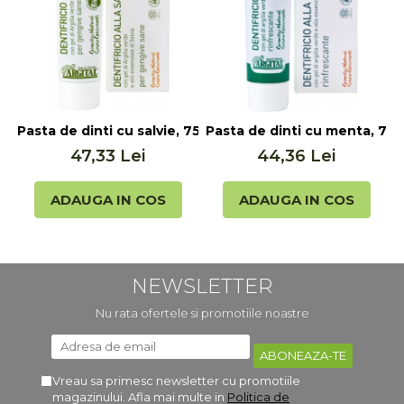
Pasta de dinti cu salvie, 75ml Argital
Pasta de dinti cu menta, 75m
P
47,33 Lei
44,36 Lei
ADAUGA IN COS
ADAUGA IN COS
NEWSLETTER
Nu rata ofertele si promotiile noastre
Vreau sa primesc newsletter cu promotiile
magazinului. Afla mai multe in
Politica de