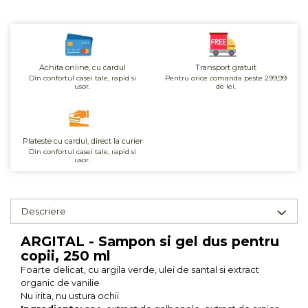
Unt, alternativa unt
Paine bio
Paste
Achita online, cu cardul
Transport gratuit
Terci bio
Din confortul casei tale, rapid si
Pentru orice comanda peste 299,99
Dulciuri
usor.
de lei.
Ciocolata
Dulceturi, gemuri, compoturi
Plateste cu cardul, direct la curier
Creme
Din confortul casei tale, rapid si
usor.
Bomboane, Caramele si Jeleuri
Biscuiti si napolitane
Inghetata
Descriere
Zahar si indulcitori
Batoane
ARGITAL - Sampon si gel dus pentru
Dulciuri bio
copii, 250 ml
Guma de mestecat bio
Foarte delicat, cu argila verde, ulei de santal si extract
organic de vanilie
Snacksuri
Nu irita, nu ustura ochii