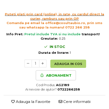
Cereale, fulgi din cereale, mic
dejun
Puteti plati prin card (online), in rate, cu cardul direct la
Lactate
curier, ramburs sau prin OP
Bauturi vegetale
Comanda pe email la office@cosultaubio.ro, prin sms
Orez, Faina si Premixuri
sau whatsapp la numarul 0722 266 258
Ulei, otet
Info Pret:
Pretul include TVA si nu include
transport
!
Greutate:
0.25
Produse din carne
Sosuri, Ketchup bio
IN STOC
Pudre si prafuri
Durata de livrare:
1
Supe
ADAUGA IN COS
Conserve, Pateuri, creme
tartinabile
ABONAMENT
Masline
Leguminoase si seminte
Cod Produs:
AG2189
Fermenti si gelifianti
Ai nevoie de ajutor?
0722266258
Produse din soia
Adauga la Favorite
Cere informatii
Sare si inlocuitori
Produse care inlocuiesc carnea