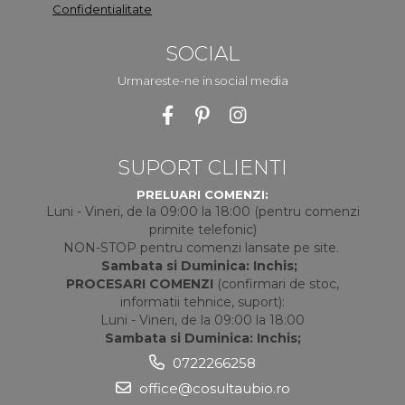
Confidentialitate
SOCIAL
Urmareste-ne in social media
SUPORT CLIENTI
PRELUARI COMENZI:
Luni - Vineri, de la 09:00 la 18:00 (pentru comenzi
primite telefonic)
NON-STOP pentru comenzi lansate pe site.
Sambata si Duminica: Inchis;
PROCESARI COMENZI
(confirmari de stoc,
informatii tehnice, suport):
Luni - Vineri, de la 09:00 la 18:00
Sambata si Duminica: Inchis;
0722266258
office@cosultaubio.ro