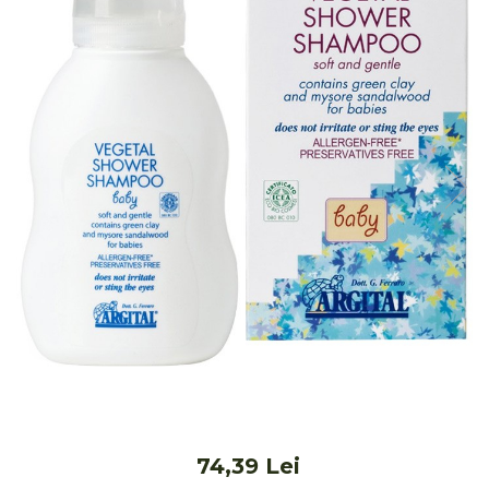
Ceai vrac
Ceaiuri diverse si accesorii
Bauturi
Apa
Sucuri
Vinuri, bere si alte bauturi
Siropuri naturale
Energizante
Carbogazoase
Siropuri Bio
Cacao si inlocuitori
Seminte bio pentru germinat
Seminte din plante oleaginoase
Superalimente bio
Fructe si legume Bio
74,39 Lei
Alimente de baza