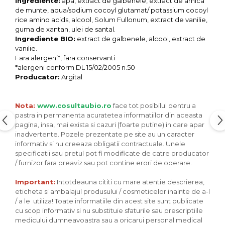
Seminte, fructe uscate, samburi
Ingrediente:
apa, extract de galbenele, extract de arnica
de munte, aqua/sodium cocoyl glutamat/ potassium cocoyl
Mixuri, condimente si mirodenii
rice amino acids, alcool, Solum Fullonum, extract de vanilie,
guma de xantan, ulei de santal.
Mixuri
Ingrediente BIO:
extract de galbenele, alcool, extract de
Condimente
vanilie.
Mirodenii
Fara alergeni*, fara conservanti
*alergeni conform DL 15/02/2005 n.50
Maioneza bio
Producator:
Argital
Pesto Bio
Semipreparate
Nota:
www.cosultaubio.ro
face tot posibilul pentru a
Specialitati si produse asiatice
pastra in permanenta acuratetea informatiilor din aceasta
pagina, insa, mai exista si cazuri (foarte putine) in care apar
inadvertente. Pozele prezentate pe site au un caracter
informativ si nu creeaza obligatii contractuale. Unele
specificatii sau pretul pot fi modificate de catre producator
/ furnizor fara preaviz sau pot contine erori de operare.
Important:
Intotdeauna cititi cu mare atentie descrierea,
eticheta si ambalajul produsului / cosmeticelor inainte de a-l
/ a le utiliza! Toate informatiile din acest site sunt publicate
cu scop informativ si nu substituie sfaturile sau prescriptiile
medicului dumneavoastra sau a oricarui personal medical