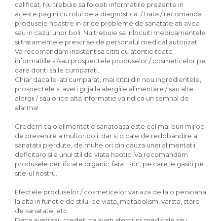
calificat. Nu trebuie sa folositi informatiile prezente in
aceste pagini cu rolul de a diagnostica / trata / recomanda
produsele noastre in orice probleme de sanatate ati avea
sau in cazul unor boli. Nu trebuie sa inlocuiti medicamentele
si tratamentele prescrise de personalul medical autorizat.
Va recomandam insistent sa cititi cu atentie toate
informatiile si/sau prospectele produselor / cosmeticelor pe
care doriti sa le cumparati.
Chiar daca le-ati cumparat, mai cititi din nou ingredientele,
prospectele si aveti grija la alergiile alimentare / sau alte
alergii / sau orice alta informatie va ridica un semnal de
alarma!
Credem ca o alimentatie sanatoasa este cel mai bun mijloc
de prevenire a multor boli, dar si o cale de redobandire a
sanatatii pierdute, de multe ori din cauza unei alimentatii
deficitare si a unui stil de viata haotic. Va recomandăm
produsele certificate organic, fara E-uri, pe care le gasiti pe
site-ul nostru.
Efectele produselor / cosmeticelor variaza de la o persoana
la alta in functie de stilul de viata, metabolism, varsta, stare
de sanatate, etc.
Daca aveti sau credeti ca aveti afectiuni medicale sau